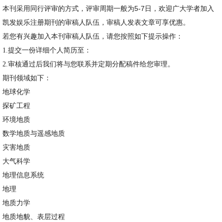
5-7
本刊采用同行评审的方式，评审周期一般为
日
，欢迎广大学者加入
凯发娱乐注册期刊的审稿人队伍，审稿人发表文章可享优惠。
若您有兴趣加入本刊审稿人队伍，请您按照如下提示操作：
1.
提交一份详细个人简历至：
2.
审核通过后我们将与您联系并定期分配稿件给您审理
。
期刊领域如下：
地球化学
探矿工程
环境地质
数学地质与遥感地质
灾害地质
大气科学
地理信息系统
地理
地质力学
地质地貌、表层过程