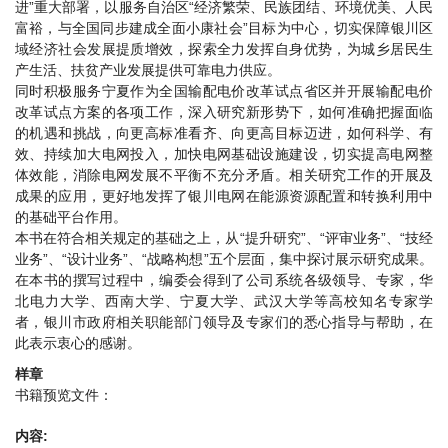
进”重大部署，以服务自治区“经济繁荣、民族团结、环境优美、人民
富裕，与全国同步建成全面小康社会”目标为中心，切实保障银川区
域经济社会发展提质增效，探索全力发挥自身优势，为城乡居民生
产生活、扶贫产业发展提供可靠电力供应。
同时积极服务宁夏作为全国输配电价改革试点省区并开展输配电价
改革试点方案的各项工作，深入研究新形势下，如何准确把握面临
的机遇和挑战，向更高标准看齐、向更高目标迈进，如何科学、有
效、持续加大电网投入，加快电网基础设施建设，切实提高电网整
体效能，消除电网发展不平衡不充分矛盾。相关研究工作的开展及
成果的应用，更好地发挥了银川电网在能源资源配置和转换利用中
的基础平台作用。
本书在符合相关规定的基础之上，从“提升研究”、“评审业务”、“技经
业务”、“设计业务”、“战略构想”五个层面，集中探讨展示研究成果。
在本书的撰写过程中，编委会得到了公司系统各级领导、专家，华
北电力大学、西南大学、宁夏大学、武汉大学等高校知名专家学
者，银川市政府相关职能部门领导及专家们的悉心指导与帮助，在
此表示衷心的感谢。
样章
书籍预览文件：
内容: