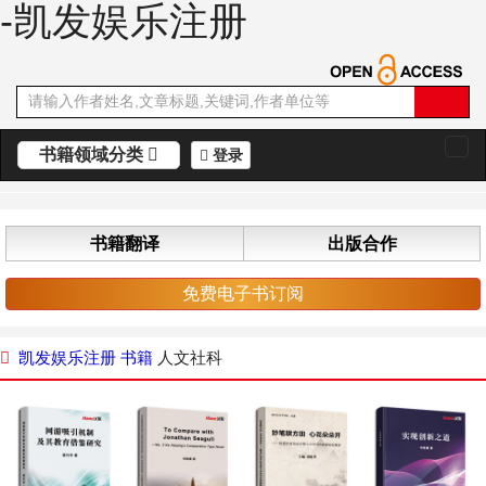
-凯发娱乐注册
书籍领域分类
登录
切
换
导
航
书籍翻译
出版合作
免费电子书订阅
凯发娱乐注册
书籍
人文社科