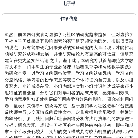
电子书
作者信息
虽然目前国内研究者对虚拟学习社区的研究越来越多，但对虚拟学
习社区学习效果及其影响因素的实证研究却较为匮乏。根据博登斯
的观点，只有能够确定因果关系的实证研究的大量出现，才能推动
领域研究的成熟和发展，并使研究结论具有更高的可信度，使研究
建立在更为坚实的结论 之上。基于此，本研究将以首都师范大学教
育技术系一门本科生的专业必修课《远程教育学和网络教学实践》
为研究个案，以学习者的网络位置、学习者的认知风格、学习者的
交流风格、学习者的协作态度等表征个体特征的自变量，以及小组
凝聚力、小组成员差异、小组内部冲突和小组共识的达成等表征小
组特征的自变量，分析它们对学习者的期末成绩、感知学习效果、
学习满意度和知识建构层级等网络学习效果的影响。 研究者利用问
卷、量表和关键事件访谈等方法，基于虚拟学习社区教学平台搜集
反映师生异步交互情况的质性文本、定量数据和关系数据，并通过
内容分析、多元线性回归和社会网络分析方法对搜集到的数据进行
分析，研究发现：虚拟学习社区的社会网络结构在期初、期中和期
末三个阶段变化较大，期初的交互模式具有较为明显的以教师为中