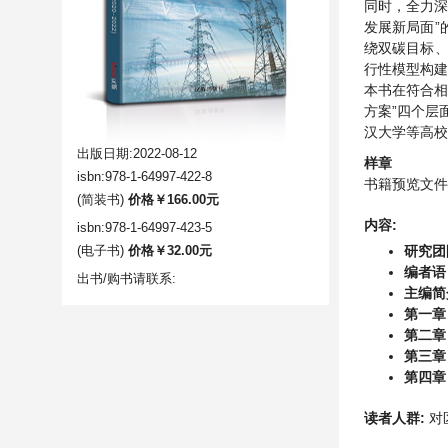
同时，全力深
发展新局面”
绕双碳目标
行性模型构
本书在符合相
方案”四个层
汉大学等高校
出版日期:2022-08-12
样章
isbn:978-1-64997-422-8
书籍预览文件
(简装书)
价格￥166.00元
内容:
isbn:978-1-64997-423-5
(电子书)
价格￥32.00元
研究团
编者语
出书/购书请联系:
主编简
第一章
第二章
第三章
第四章
读者人群:
对