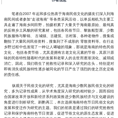
作者信息
笔者自2007 年起和多位热衷于海南民俗文化的摄友们深入到海
南民间或者参加“走读海南” 等各类采风活动，以单反相机为主要工
具走遍了海南乡间田野，拍摄积累了大量关于海南最原始、最纯真
的反映乡土风貌的研究素材，包括各民俗节日、黎族船型屋、少数
民族服饰与黎锦、 古城镇、古建筑、古村落、各种老物件，搜集或
翻拍了大量民间民俗资料，搜集到了不成形的 零散资料等。在行走
乡野过程中也发现了一种让人唏嘘的现象，那就是海南的特色民俗
文化， 包括各类节俗，尤其是拥有古老文化元素的节俗，其原汁原
味的民俗特性随着时代的发展和老辈人的去世而逐渐演化、减弱或
消亡。因此，我们萌生了抢救性记录和深入研究的念头，特别是对
即将消失或民族特性逐步被同化的节日产生了强烈的使之历史定格
的责任感。
纵观关于民俗文化的研究，尤其是海南少数民族民俗文化的研
究，多为记录性成果，从学术角度深入研究的相对较少，因而拟结
合国家改革开放和新经济系列政策推进少数民族经济与文化建设的
角度进行剖析研究。斟酌再三，本次选择海南特色节日民俗文化的
发展和变迁作为研究的主题。我们的初衷是通过我们的研究抢救性
记录和保护海南特色节日资源，促进节俗文化的原生态发展，促进