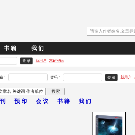
书 籍
我 们
新用户
忘记密码
箱：
密码：
新用户
 刊
预 印
会 议
书 籍
我 们