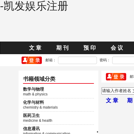
-凯发娱乐注册
文 章
期 刊
预 印
会 议
邮箱：
密码：
邮
书籍领域分类
数学与物理
math & physics
文 章
期
化学与材料
chemistry & materials
医药卫生
medicine & health
信息通讯
information & communication