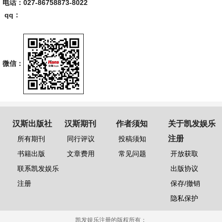
电话：027-86758873-8022
qq：
微信：
汉斯出版社
汉斯期刊
作者须知
关于凯发娱乐
注册
所有期刊
同行评议
投稿须知
书籍出版
文章费用
常见问题
开放获取
联系凯发娱乐
出版协议
注册
保存/撤销
隐私保护
凯发娱乐注册的版权所有：