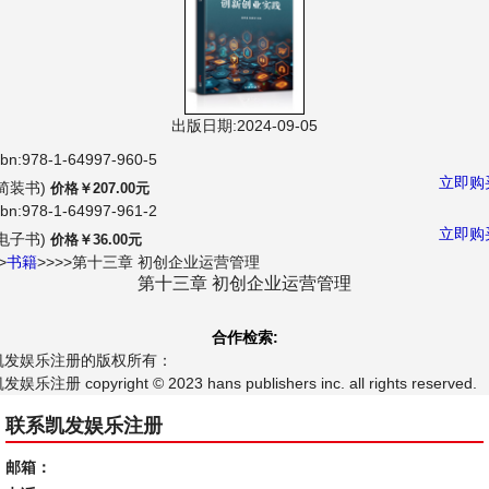
出版日期:2024-09-05
sbn:978-1-64997-960-5
立即购
(简装书)
价格￥207.00元
sbn:978-1-64997-961-2
立即购
(电子书)
价格￥36.00元
>
书籍
>>>>第十三章 初创企业运营管理
第十三章 初创企业运营管理
合作检索:
凯发娱乐注册的版权所有：
发娱乐注册 copyright © 2023 hans publishers inc. all rights reserved.
联系凯发娱乐注册
邮箱：