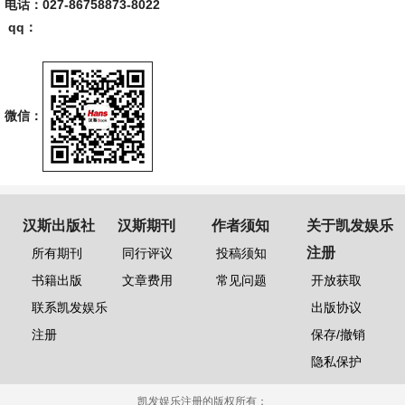
电话：027-86758873-8022
qq：
微信：
汉斯出版社
汉斯期刊
作者须知
关于凯发娱乐
注册
所有期刊
同行评议
投稿须知
书籍出版
文章费用
常见问题
开放获取
联系凯发娱乐
出版协议
注册
保存/撤销
隐私保护
凯发娱乐注册的版权所有：