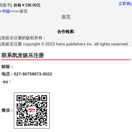
立即购
(简装书)
价格￥198.00元
>
书籍
>>>>扉页
扉页
合作检索:
凯发娱乐注册的版权所有：
发娱乐注册 copyright © 2023 hans publishers inc. all rights reserved.
联系凯发娱乐注册
邮箱：
电话：027-86758873-8022
qq：
微信：