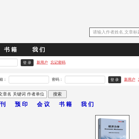
书 籍
我 们
新用户
忘记密码
箱：
密码：
新用户
 刊
预 印
会 议
书 籍
我 们