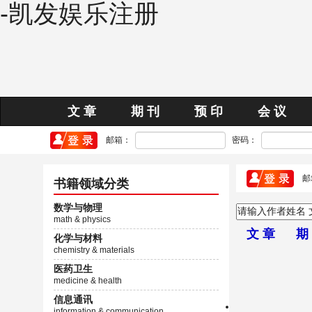
-凯发娱乐注册
文 章
期 刊
预 印
会 议
邮箱：
密码：
邮
书籍领域分类
数学与物理
math & physics
文 章
期
化学与材料
chemistry & materials
医药卫生
medicine & health
信息通讯
information & communication