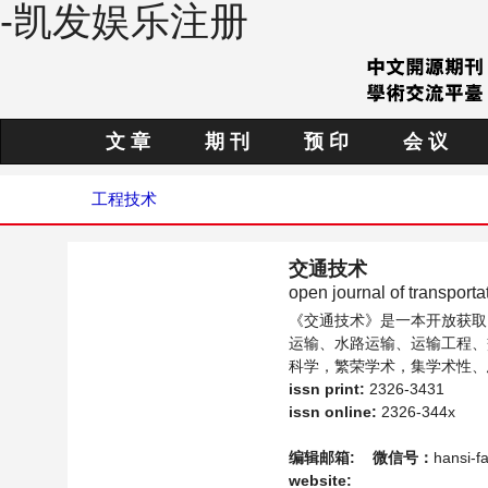
-凯发娱乐注册
文 章
期 刊
预 印
会 议
工程技术
交通技术
open journal of transporta
《交通技术》是一本开放获取
运输、水路运输、运输工程、
科学，繁荣学术，集学术性、
论交通技术领域内不同方向问
issn print:
2326-3431
issn online:
2326-344x
编辑邮箱:
微信号：
hansi-f
website: