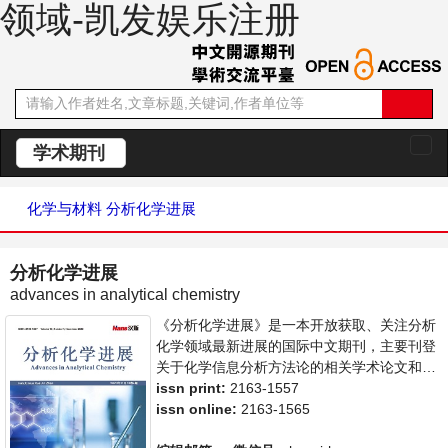
领域-凯发娱乐注册
学术期刊
切
换
导
化学与材料
分析化学进展
航
分析化学进展
advances in analytical chemistry
《分析化学进展》是一本开放获取、关注分析
化学领域最新进展的国际中文期刊，主要刊登
关于化学信息分析方法论的相关学术论文和成
果展示。本刊支持思想创新、学术创新，倡导
issn print:
2163-1557
科学，繁荣学术，集学术性、思想性为一体，
issn online:
2163-1565
旨在给世界范围内的科学家、学者、科研人员