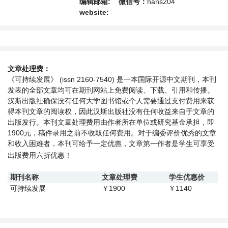
供一个传播、分享和讨论该领域内不同方向问
编辑邮箱:
微信号：
hans204
题与发展的交流平台。
website:
文章处理费：
《可持续发展》 (issn 2160-7540) 是一本国际开源中文期刊，本刊
发表的全部文章均可在期刊网站上免费阅读、下载、引用和传播。
汉斯出版社确保没有任何大学图书馆或个人需要通过支付费用来获
得本刊文章的阅读权，因此汉斯出版社没有任何收益来自于文章的
出版发行。本刊文章处理费用由作者所在单位或研究基金承担，即
1900元
，稿件录用之前不收取任何费用
。对于编委评价优秀的文章
和收入困难者，本刊可给予一定优惠，文章第一作者是学生可享受
出版费用
六
折优惠！
期刊名称
文章处理费
学生优惠价
可持续发展
1900
1140
￥
￥