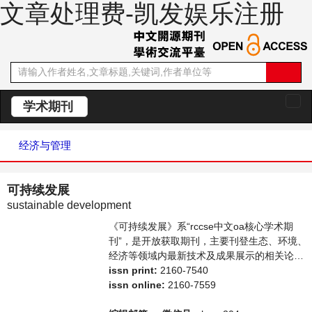
文章处理费-凯发娱乐注册
学术期刊
切
换
导
经济与管理
航
可持续发展
sustainable development
《可持续发展》系“rccse中文oa核心学术期
刊”，是开放获取期刊，主要刊登生态、环境、
经济等领域内最新技术及成果展示的相关论
文。本刊支持思想创新、学术创新，倡导科
issn print:
2160-7540
学，繁荣学术，集学术性、思想性为一体，旨
issn online:
2160-7559
在给世界范围内的科学家、学者、科研人员提