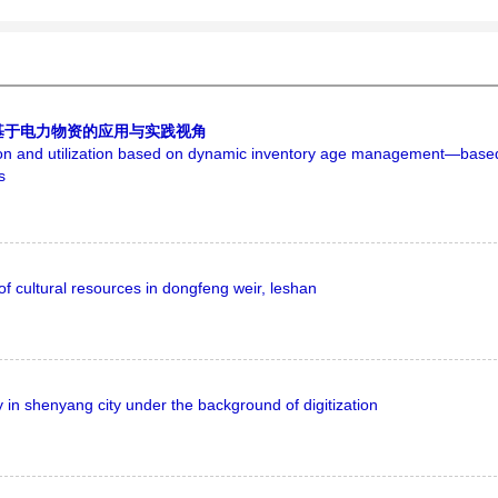
基于电力物资的应用与实践视角
ation and utilization based on dynamic inventory age management—base
s
f cultural resources in dongfeng weir, leshan
 in shenyang city under the background of digitization