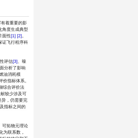
挥有着重要的影
化角度生成典型
片面性
[1]
[2]
。
保证飞行程序科
性评估
[3]
、噪
面分析了影响
燃油消耗模
的评价指标体系。
糊综合评价法
文献较少涉及可
差异，仍需要完
以及指标之间的
、可拓物元理论
转化为联系数，