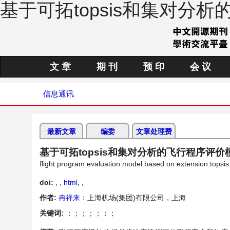
基于可拓topsis和集对分
文 章
期 刊
预 印
会 议
信息通讯
最新文章
编委
文章处理费
基于可拓topsis和集对分析的飞行程序评价
flight program evaluation model based on extension topsis 
doi:
, ,
html
,
,
作者:
冉祥来
：上海机场(集团)有限公司，上海
关键词:
；；；；；；；