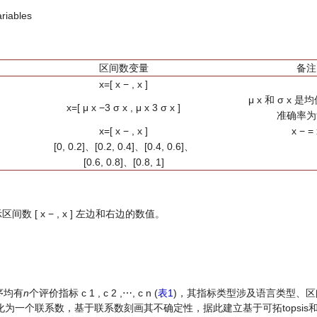
ariables
区间数变量
备注
x
=
[
x
−
,
x
]
μ
x
和
σ
x
是均
x
=
[
μ
x
−
3
σ
x
,
μ
x
3
σ
x
]
准确率为
x
=
[
x
−
,
x
]
x
−
=
[0, 0.2]、[0.2, 0.4]、[0.4, 0.6]、
[0.6, 0.8]、[0.8, 1]
示区间数
[
x
−
,
x
]
左边和右边的数值。
序均有
n
个评价指标
c
1
,
c
2
,
⋯
,
c
n
(
表1
)，其指标类型涉及语言类型、
为一个联系数，基于联系数刻画其不确定性，据此建立基于可拓topsis