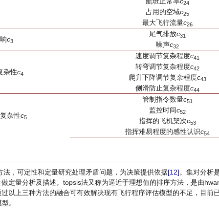
航班正常率
c
24
占用的空域
c
25
最大飞行流量
c
26
尾气排放
c
31
响
c
3
噪声
c
32
速度调节复杂程度
c
41
转弯调节复杂程度
c
42
复杂性
c
4
爬升下降调节复杂程度
c
43
侧滑防止复杂程度
c
44
管制指令数量
c
51
监控时间
c
52
复杂性
c
5
指挥的飞机架次
c
53
指挥难易程度的感性认识
c
54
方法，可定性和定量研究处理矛盾问题，为决策提供依据
[12]
。集对分析
定量分析及描述。topsis法又称为逼近于理想值的排序方法，是由hwa
通过以上三种方法的融合可有效解决现有飞行程序评估模型的不足，目前
模型。