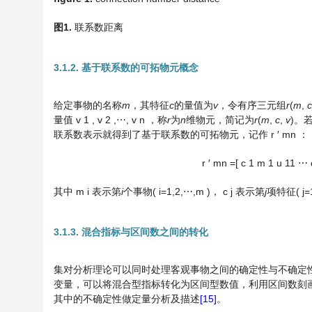
图
1
.
联系数距离
3.1.2. 基于联系数的可拓物元概念
给定事物的名称
m
，其特征
c
的量值为
v
，令有序三元组
r
(
m
,
c
量值
v
1
,
v
2
,
⋯
,
v
n
，称
r
为
n
维物元，简记为
r
(
m
,
c
,
v
)。
联系数表示就得到了基于联系数的可拓物元，记作
r
′
m
n
：
r
′
m
n
=
[
c
1
m
1
u
11
⋯
其中
m
i
表示第
i
个事物(
i
=
1
,
2
,
⋯
,
m
)，
c
j
表示第
j
项特征(
j
=
3.1.3. 混合指标与区间数之间的转化
集对分析理论可以同时处理客观事物之间的确定性与不确定
变量，可以将混合型指标转化为区间型数值，利用区间数刻
其中的不确定性做定量分析及描述
[15]
。