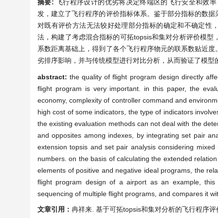
摘要:
飞行程序设计的优劣将决定终端区的飞行安全和效率
发，建立了飞行程序的评价指标体系。鉴于部分指标的数据
对既有评价方法无法较好处理部分指标的确定和不确定性，以
法，构建了考虑混合指标的可拓topsis和集对分析评价
系数距离基础上，得到了各个飞行程序物元的联系数贴近度
劣排序影响，并与传统模型进行对比分析，从而验证了模型
abstract:
the quality of flight program design directly affe
flight program is very important. in this paper, the eva
economy, complexity of controller command and environmental
high cost of some indicators, the type of indicators invol
the existing evaluation methods can not deal with the deter
and opposites among indexes, by integrating set pair ana
extension topsis and set pair analysis considering mixed 
numbers. on the basis of calculating the extended relati
elements of positive and negative ideal programs, the rela
flight program design of a airport as an example, this
sequencing of multiple flight programs, and compares it with
文章引用：
冉祥来. 基于可拓topsis和集对分析的飞行程序评价模型[j]