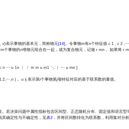
,
v
)表示事物的基本元，简称物元
[14]
。令事物
m
有
n
个特征值
c
1
,
c
2
,
⋯
若
m
个事物的
n
维物元组合在一起，成为复合物元，记做
r
m
n
。如果将
r
m
c
n
⋯
u
1
n
⋮
⋮
m
m
u
m
1
⋱
⋮
⋯
u
m
n
]
1
,
2
,
⋯
,
n
)，
u
i
j
表示第
i
个事物第
j
项特征对应的基于联系数的量值。
性。若决策问题中属性指标包含区间型、正态随机分布、固定值和语言型
画其确定性与不确定性，见
表2
，并将区间数转化为联系数，利用集对分