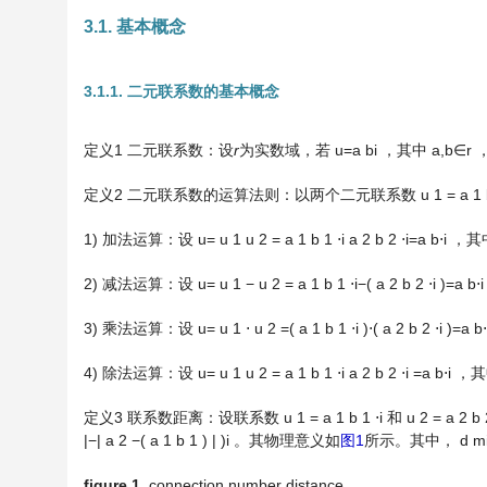
3.1. 基本概念
3.1.1. 二元联系数的基本概念
定义1 二元联系数：设
r
为实数域，若
u
=
a
b
i
，其中
a
,
b
∈
r
定义2 二元联系数的运算法则：以两个二元联系数
u
1
=
a
1
1) 加法运算：设
u
=
u
1
u
2
=
a
1
b
1
⋅
i
a
2
b
2
⋅
i
=
a
b
⋅
i
，其
2) 减法运算：设
u
=
u
1
−
u
2
=
a
1
b
1
⋅
i
−
(
a
2
b
2
⋅
i
)
=
a
b
⋅
i
3) 乘法运算：设
u
=
u
1
⋅
u
2
=
(
a
1
b
1
⋅
i
)
⋅
(
a
2
b
2
⋅
i
)
=
a
b
⋅
4) 除法运算：设
u
=
u
1
u
2
=
a
1
b
1
⋅
i
a
2
b
2
⋅
i
=
a
b
⋅
i
，其
定义3 联系数距离：设联系数
u
1
=
a
1
b
1
⋅
i
和
u
2
=
a
2
b
|
−
|
a
2
−
(
a
1
b
1
)
|
)
i
。其物理意义如
图1
所示。其中，
d
m
figure
1.
connection number distance