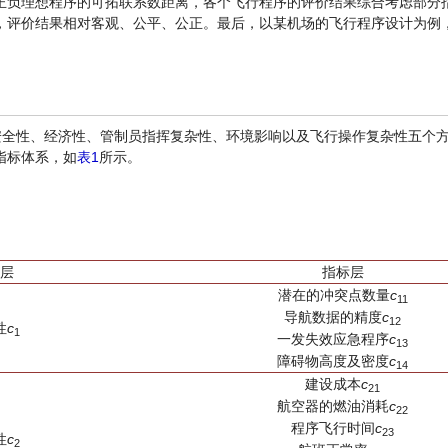
正负理想程序的可拓联系数距离，各个飞行程序的评价结果综合考虑部分
，评价结果相对客观、公平、公正。最后，以某机场的飞行程序设计为例
安全性、经济性、管制员指挥复杂性、环境影响以及飞行操作复杂性五个
指标体系，如
表1
所示。
层
指标层
潜在的冲突点数量
c
1
1
导航数据的精度
c
1
2
性
c
1
一发失效应急程序
c
1
3
障碍物高度及密度
c
1
4
建设成本
c
21
航空器的燃油消耗
c
22
程序飞行时间
c
23
性
c
2