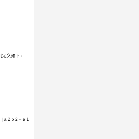
则定义如下：
(
|
a
2
b
2
−
a
1