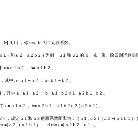
，
i
∈
[
0
,
1
]
，称
u
=
a
b
i
为二元联系数。
b
1
⋅
i
和
u
2
=
a
2
b
2
⋅
i
为例，
u
1
和
u
2
的加、减、乘、除四则运算法
中
a
=
a
1
a
2
，
b
=
b
1
b
2
。
，其中
a
=
a
1
−
a
2
，
b
=
b
1
−
b
2
。
i
，其中
a
=
a
1
⋅
a
2
，
b
=
a
1
⋅
b
2
b
1
⋅
a
2
b
1
⋅
b
2
。
中
a
=
a
1
a
2
，
b
=
a
2
b
1
−
a
1
b
2
a
2
(
a
2
b
2
)
。
2
⋅
i
，规定
u
1
和
u
2
的联系数距离为：
l
(
u
1
,
u
2
)
=
|
a
2
−
(
a
1
b
1
)
|
in
=
|
a
2
−
(
a
1
b
1
)
|
，
d
max
=
|
a
2
b
2
−
a
1
|
。