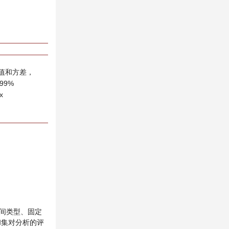
值和方差，
99%
x
区间类型、固定
和集对分析的评