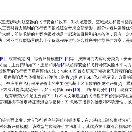
劣直接影响到航空器的飞行安全和效率，对机场建设、空域规划和管制指
人工费时费力编制的飞行程序很难综合考虑全部情形，部分学者从运筹优
难求解，即使求解的方案也很难满足全部决策目标和约束条件，具有一定
法，对不同典型场景的若干个备选程序进行综合排序并推荐最佳方案，是
[5]
、权重确定
[6]
、综合评价模型
[7]
-
[9]
等，按照研究内容可分类为：安全
方面，主要归纳如下：王超和孙岩
[3]
从超障安全和飞行冲突风险水平两方
模型的飞行程序噪声评估方法；nuic a
[5]
首次研究了精确化飞行程序的
、噪声影响及气体排放进行评估；陈肯
[7]
构建了pbn飞行程序设计方案
点，被应用在飞行程序评价上的主要包括基于区间数的多属性评价
[7]
、模
方法以提高其完美性，如：可拓topsis
[10]
、可拓集对分析
[11]
，现有
可知，现有研究的不足主要如下：1) 不同文献建立的飞行程序评价指标存在
语言和随机不确定特征等混合型指标；3) 忽略了指标的确定和不确定性，
响等方面出发，建立飞行程序的评价指标体系，在此基础上融合集对分析
is和集对分析评价模型。该模型与传统评价方法相比，其优势在于将混合指标