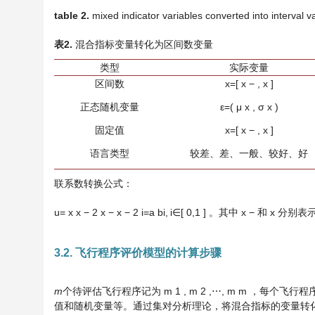
table 2
.
mixed indicator variables converted into interval v
表
2
.
混合指标变量转化为区间数变量
类型
实际变量
区间数
x
=
[
x
−
,
x
]
正态随机变量
ε
=
(
μ
x
,
σ
x
)
固定值
x
=
[
x
−
,
x
]
语言类型
较差、差、一般、较好、好
联系数转换公式：
u
=
x
x
−
2
x
−
x
−
2
i
=
a
b
i
,
i
∈
[
0
,
1
]
。其中
x
−
和
x
分别表
3.2. 飞行程序评价模型的计算步骤
m
个待评估飞行程序记为
m
1
,
m
2
,
⋯
,
m
m
，每个飞行程
值和随机变量等。通过集对分析理论，将混合指标的变量转化