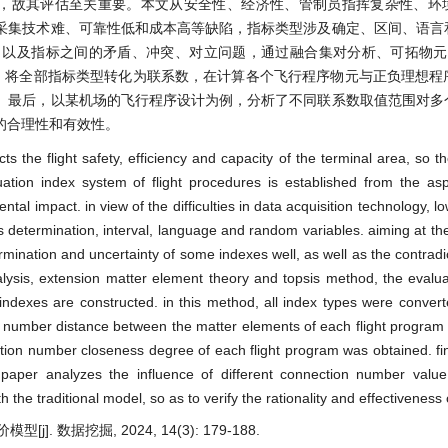
，故其评估至关重要。本文从安全性、经济性、管制员指挥复杂性、环
采集技术难、可靠性低和成本高等缺陷，指标类型涉及确定、区间、语言
及指标之间的矛盾、冲突、对立问题，通过融合集对分析、可拓物元理论和
模型，将全部指标类型转化为联系数，在计算各个飞行程序物元与正负理想
。最后，以某机场的飞行程序设计为例，分析了不同联系数取值范围对多
的合理性和有效性。
cts the flight safety, efficiency and capacity of the terminal area, so t
luation index system of flight procedures is established from the asp
 impact. in view of the difficulties in data acquisition technology, low
ves determination, interval, language and random variables. aiming at th
mination and uncertainty of some indexes well, as well as the contradic
lysis, extension matter element theory and topsis method, the evalu
indexes are constructed. in this method, all index types were converte
on number distance between the matter elements of each flight program
tion number closeness degree of each flight program was obtained. fina
 paper analyzes the influence of different connection number valu
 the traditional model, so as to verify the rationality and effectiveness
. 数据挖掘, 2024, 14(3): 179-188.