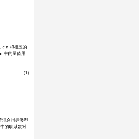
,
c
n
和相应的
n
中的量值用
(1)
等混合指标类型
析中的联系数对