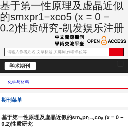
基于第一性原理及虚晶近似
的smxpr1−xco5 (x = 0 −
0.2)性质研究-凯发娱乐注册
学术期刊
切
换
导
化学与材料
航
期刊菜单
基于第一性原理及虚晶近似的sm
pr
co
(x = 0 −
x
1
−
x
5
0.2)性质研究