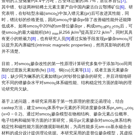
查明的工业储量约4.4千万吨，占全球总量的36.7%，居世界首位
[7]
。
其中镨、钐这两种轻稀土元素主要产自中国内蒙古白云鄂博矿位
[6]
。研
究表明，在钐钴型永磁(smco
)中加入镨元素(pr)后可改进其性能，同
5
时，镨比钐的价格更低，因此smco
中掺杂pr除了改善磁性能外还能降
5
低成本。如将smco
中20%的sm替位掺杂pr，构成sm
pr
co
后，可
5
0.8
0.2
5
3
3
使smco
的最大磁能积(bh)
从256 jk/m
提高至272 jk/m
，同时其具
5
max
有更小的矫顽力
[8]
，也有研究人员
[9]
通过实验手段发现pr掺杂smco
可
5
以提升其内禀磁性(intrinsic magnetic properties)，然而其影响的机理
并不清楚。
目前，对smco
掺杂改性的第一性原理计算研究多集中于添加与co同周
5
期的过渡族元素如铁(fe)
[10]
、铜(cu)元素等
[11]
，或者主族元素掺杂
[1]
，缺少同为镧系的元素如镨(pr)对钐替位掺杂的研究，并且详细地研
究不同的镨掺杂水平对smco
体系磁性能、结构稳定性方面的影响的理
5
论研究尚欠缺。
基于上述问题，本研究采用基于第一性原理的密度泛函理论，结合
castep方法，建立smco
体系中pr元素的不同浓度掺杂体系pr
sm
co
5
x
1
−
x
5
(x=0 − 0.2)。通过对smco
掺杂模型在物相结构、掺杂元素占位概率、
5
电子结构和磁矩等方面的计算研究，揭示pr元素掺杂对smco
体系结构
5
稳定性和磁性能方面的微观影响机制，为高性能多元sm-co基永磁合金
材料的成分设计提供理论依据。本研究采用的是替位掺杂模型，其虚拟