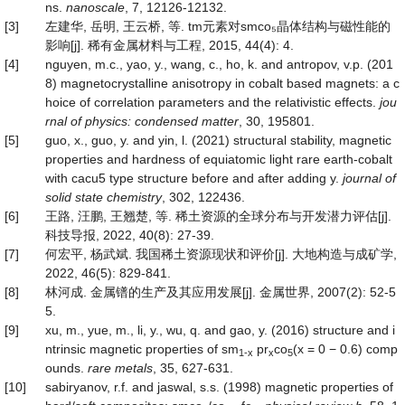
ns.
nanoscale
, 7, 12126-12132.
[3]
左建华, 岳明, 王云桥, 等. tm元素对smco₅晶体结构与磁性能的
影响[j]. 稀有金属材料与工程, 2015, 44(4): 4.
[4]
nguyen, m.c., yao, y., wang, c., ho, k. and antropov, v.p. (201
8) magnetocrystalline anisotropy in cobalt based magnets: a c
hoice of correlation parameters and the relativistic effects.
jou
rnal of physics: condensed matter
, 30, 195801.
[5]
guo, x., guo, y. and yin, l. (2021) structural stability, magnetic
properties and hardness of equiatomic light rare earth-cobalt
with cacu5 type structure before and after adding y.
journal of
solid state
chemistry
, 302, 122436.
[6]
王路, 汪鹏, 王翘楚, 等. 稀土资源的全球分布与开发潜力评估[j].
科技导报, 2022, 40(8): 27-39.
[7]
何宏平, 杨武斌. 我国稀土资源现状和评价[j]. 大地构造与成矿学,
2022, 46(5): 829-841.
[8]
林河成. 金属镨的生产及其应用发展[j]. 金属世界, 2007(2): 52-5
5.
[9]
xu, m., yue, m., li, y., wu, q. and gao, y. (2016) structure and i
ntrinsic magnetic properties of sm
pr
co
(x = 0 − 0.6) comp
1-x
x
5
ounds.
rare metals
, 35, 627-631.
[10]
sabiryanov, r.f. and jaswal, s.s. (1998) magnetic properties of