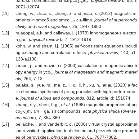
hard/soft composites: smco
/co
fe
.
physical review b
, 58, 1
5
1−x
x
2071-12074.
[11]
cheng, w., zhao, s., cheng, x. and miao, x. (2012) magnetic m
oments in smco5 and smco
cu
films.
journal of supercondu
5−x
x
ctivity and novel magnetism
, 25, 1947-1950.
[12]
rajagopal, a.k. and callaway, j. (1973) inhomogeneous electro
n gas.
physical review b
, 7, 1912-1919.
[13]
kohn, w. and sham, l.j. (1965) self-consistent equations includi
ng exchange and correlation effects.
physical review
, 140, a1
133-a1138.
[14]
larson, p. and mazin, i.i. (2003) calculation of magnetic anisotr
opy energy in yco
.
journal of magnetism and magnetic materi
5
als
, 264, 7-13.
[15]
palaka, s., yue, m., ma, z., li, c., li, h., xu, h.,
et al
. (2020) a fac
ile chemical synthesis of prco
particles with high performanc
5
e.
journal of alloys and compounds
, 812, article id: 151674.
[16]
zhang, s.y., shen, b.g.,
et al
. (1998) magnetic properties of pr
2
co
m
(
m
= ga, si) compounds.
acta
physica
sinica
(
overse
17-
x
x
as edition
), 7, 354-360.
[17]
bellaiche, l. and vanderbilt, d. (2000) virtual crystal approximat
ion revisited: application to dielectric and piezoelectric properti
es of perovskites.
physical review b
, 61, 7877-7882.