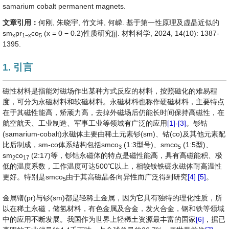
samarium cobalt permanent magnets.
文章引用：
何刚, 朱晓宇, 竹文坤, 何嵘. 基于第一性原理及虚晶近似的
sm
pr
co
(x = 0 − 0.2)性质研究[j]. 材料科学, 2024, 14(10): 1387-
x
1
−
x
5
1395.
1. 引言
磁性材料是指能对磁场作出某种方式反应的材料，按照磁化的难易程
度，可分为永磁材料和软磁材料。永磁材料也称作硬磁材料，主要特点
在于其磁性能高，矫顽力高，去掉外磁场后仍能长时间保持高磁性，在
航空航天、工业制造、军事工业等领域有广泛的应用
[1]
-
[3]
。钐钴
(samarium-cobalt)永磁体主要由稀土元素钐(sm)、钴(co)及其他元素配
比后制成，sm-co体系结构包括smco
(1:3型号)、smco
(1:5型)、
3
5
sm
co
(2:17)等，钐钴永磁体的特点是磁性能高，具有高磁能积、极
2
17
低的温度系数，工作温度可达500℃以上，相较钕铁硼永磁体耐高温性
更好。特别是smco
由于其高磁晶各向异性而广泛得到研究
[4]
[5]
。
5
金属镨(pr)与钐(sm)都是轻稀土金属，因为它具有独特的理化性质，所
以在稀土永磁，储氢材料，有色金属及合金，发火合金，钢和铁等领域
中的应用不断发展。我国作为世界上轻稀土资源最丰富的国家
[6]
，据已