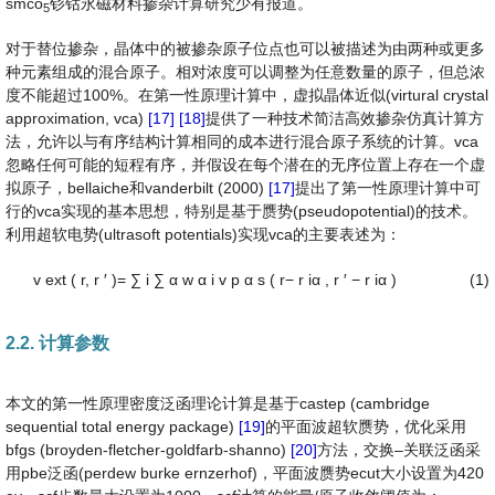
smco
钐钴永磁材料掺杂计算研究少有报道。
5
对于替位掺杂，晶体中的被掺杂原子位点也可以被描述为由两种或更多
种元素组成的混合原子。相对浓度可以调整为任意数量的原子，但总浓
度不能超过100%。在第一性原理计算中，虚拟晶体近似(virtural crystal
approximation, vca)
[17]
[18]
提供了一种技术简洁高效掺杂仿真计算方
法，允许以与有序结构计算相同的成本进行混合原子系统的计算。vca
忽略任何可能的短程有序，并假设在每个潜在的无序位置上存在一个虚
拟原子，bellaiche和vanderbilt (2000)
[17]
提出了第一性原理计算中可
行的vca实现的基本思想，特别是基于赝势(pseudopotential)的技术。
利用超软电势(ultrasoft potentials)实现vca的主要表述为：
v
e
x
t
(
r
,
r
′
)
=
∑
i
∑
α
w
α
i
v
p
α
s
(
r
−
r
i
α
,
r
′
−
r
i
α
)
(1)
2.2. 计算参数
本文的第一性原理密度泛函理论计算是基于castep (cambridge
sequential total energy package)
[19]
的平面波超软赝势，优化采用
bfgs (broyden-fletcher-goldfarb-shanno)
[20]
方法，交换–关联泛函采
用pbe泛函(perdew burke ernzerhof)，平面波赝势ecut大小设置为420