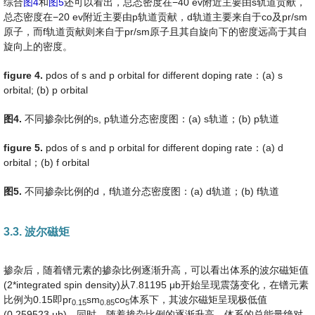
综合
图4
和
图5
还可以看出，总态密度在−40 ev附近主要由s轨道贡献，
总态密度在−20 ev附近主要由p轨道贡献，d轨道主要来自于co及pr/sm
原子，而f轨道贡献则来自于pr/sm原子且其自旋向下的密度远高于其自
旋向上的密度。
fig
ure
4
.
pdos of s and p orbital for different doping rate：(a) s
orbital; (b) p orbital
图
4
.
不同掺杂比例的s, p轨道分态密度图：(a) s轨道；(b) p轨道
fig
ure
5
.
pdos of s and p orbital for different doping rate：(a) d
orbital；(b) f orbital
图
5
.
不同掺杂比例的d，f轨道分态密度图：(a) d轨道；(b) f轨道
3.3. 波尔磁矩
掺杂后，随着镨元素的掺杂比例逐渐升高，可以看出体系的波尔磁矩值
(2*integrated spin density)从7.81195 μb开始呈现震荡变化，在镨元素
比例为0.15即pr
sm
co
体系下，其波尔磁矩呈现极低值
0.15
0.85
5
(0.259523 μb)，同时，随着掺杂比例的逐渐升高，体系的总能量绝对