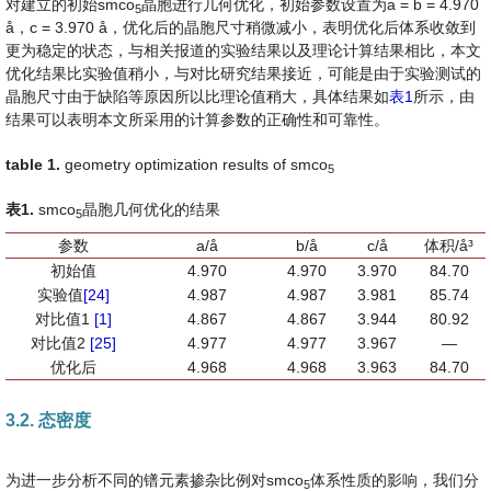
对建立的初始smco
晶胞进行几何优化，初始参数设置为a = b = 4.970
5
å，c = 3.970 å，优化后的晶胞尺寸稍微减小，表明优化后体系收敛到
更为稳定的状态，与相关报道的实验结果以及理论计算结果相比，本文
优化结果比实验值稍小，与对比研究结果接近，可能是由于实验测试的
晶胞尺寸由于缺陷等原因所以比理论值稍大，具体结果如
表1
所示，由
结果可以表明本文所采用的计算参数的正确性和可靠性。
table 1
.
geometry optimization results of smco
5
表
1
.
smco
晶胞几何优化的结果
5
参数
a/å
b/å
c/å
体积/å³
初始值
4.970
4.970
3.970
84.70
实验值
[24]
4.987
4.987
3.981
85.74
对比值1
[1]
4.867
4.867
3.944
80.92
对比值2
[25]
4.977
4.977
3.967
—
优化后
4.968
4.968
3.963
84.70
3.2. 态密度
为进一步分析不同的镨元素掺杂比例对smco
体系性质的影响，我们分
5