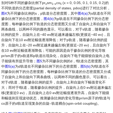
别对5种不同的掺杂比例下pr
sm
co
(x = 0, 0.05, 0.1, 0.15, 0.2)的
x
1
−
x
5
不同轨道的分态密度(partial density of states, pdos)进行了对比分析，
图4
为不同掺杂比例的s，p轨道分态密度图，其中
图4(a)
为s轨道在不同
掺杂比例下的分态密度图，
图4(b)
为p轨道在不同掺杂比例下的分态密
度图，每种掺杂比例下轨道的分态密度图又分成了自旋向上和自旋向下
两条曲线，以两种不同的颜色显示。可以看出，对于s轨道，随着掺杂
比例的提升，自旋向上在−40 ev附近越来越偏左移(更接近−40 ev)，且
自旋向下在10 ev附近幅值逐渐降低；对于p轨道，随着掺杂比例的提
升，自旋向上在−20 ev附近越来越偏左移(更接近−20 ev)，且自旋向下
在10 ev附近幅值逐渐降低；可能的原因是由于掺杂比例的变化导致
pr/sm原子的s轨道和p轨道出现杂化，自旋向下电子能级较自旋向上电
子能级有所提升导致；
图5
为不同掺杂比例的d，f轨道分态密度图，其
中
图5(a)
为d轨道在不同掺杂比例下的分态密度图，
图5(b)
为f轨道在不
同掺杂比例下的分态密度图，每种掺杂比例下轨道的分态密度图又分成
了自旋向上和自旋向下两条曲线，以两种不同的颜色显示。可以看出，
对于d轨道，随着掺杂比例的提升，自旋向上和自旋向下幅值变化不
大；而对于f轨道，随着掺杂比例的提升，自旋向上在0 ev附近越来偏左
移(更接近0 ev)，且自旋向上在0 ev附近幅值逐渐升高，自旋向下能级
和幅值则呈现波动状态，推测掺杂比例的变化导致pr/sm原子的f轨道与
co原子的d轨道呈现复杂的自旋–轨道耦合(spin-orbit coupling)。