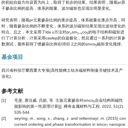
的初始自旋方向设置为向上，取得了初步的结果。结果表明，随着pr原
子掺杂比例的提高，体系的能量、波尔磁矩也呈现出明显变化。
研究表明，随着pr元素掺杂比例的逐步提高，体系能量在逐步升高，同
时，随着掺杂比例的不断变化，体系的波尔磁矩结果呈现出波动变化的
特点。总之，本文采用了lda u方法对pr
sm
co
的电子结构和磁矩进
x
1
−
x
5
行了计算分析，计算采用castep的自旋极化，然后通过一系列的计算参
数测试，最终获得了镨掺杂比例在0到0.2之间的smco
磁矩变化规律。
5
基金项目
四川省科技厅攀西重大专项(高性能稀土钴永磁材料制备关键技术及产
业化)。
参考文献
[1]
毛斐, 唐法威, 吕皓, 等. 主族元素掺杂对smco
合金结构和磁性
5
能影响的第一性原理计算[j]. 稀有金属材料与工程, 2022, 51(2):
535-544.
[2]
seyring, m., song, x., zhang, z. and rettenmayr, m. (2015) con
current ordering and phase transformation in smco
nanograi
7