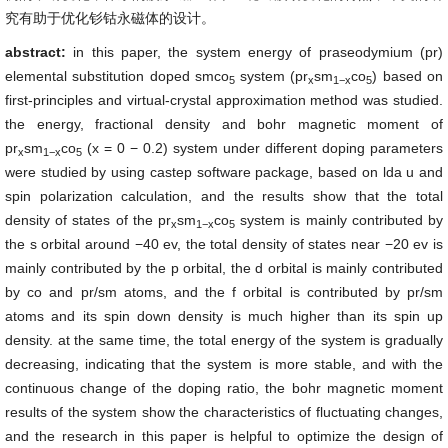
究有助于优化钐钴永磁体的设计。
abstract:
in this paper, the system energy of praseodymium (pr)
elemental substitution doped smco
system (pr
sm
co
) based on
5
x
1
−
x
5
first-principles and virtual-crystal approximation method was studied.
the energy, fractional density and bohr magnetic moment of
pr
sm
co
(x = 0 − 0.2) system under different doping parameters
x
1
−
x
5
were studied by using castep software package, based on lda u and
spin polarization calculation, and the results show that the total
density of states of the pr
sm
co
system is mainly contributed by
x
1
−
x
5
the s orbital around −40 ev, the total density of states near −20 ev is
mainly contributed by the p orbital, the d orbital is mainly contributed
by co and pr/sm atoms, and the f orbital is contributed by pr/sm
atoms and its spin down density is much higher than its spin up
density. at the same time, the total energy of the system is gradually
decreasing, indicating that the system is more stable, and with the
continuous change of the doping ratio, the bohr magnetic moment
results of the system show the characteristics of fluctuating changes,
and the research in this paper is helpful to optimize the design of