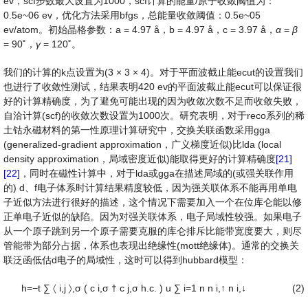
ev，scf步数最大设置为1000，scf计算的能量/原子收敛阈值为：
0.5e~06 ev，优化方法采用bfgs，总能量收敛阈值：0.5e~05
ev/atom。初始晶格参数：a = 4.97 å，b = 4.97 å，c = 3.97 å，
α
=
β
= 90˚，
γ
= 120˚。
我们的计算的k点设置为(3 × 3 × 4)。对于平面波截止能ecut的设置我们
也进行了收敛性测试，结果表明420 ev的平面波截止能ecut可以保证很
好的计算精确度，为了避免可能出现的因为收敛次数不足而收敛失败，
自洽计算(scf)的收敛次数设置为1000次。研究表明，对于reco系列的稀
土钴永磁材料的第一性原理计算研究中，交换关联函数采用gga
(generalized-gradient approximation，广义梯度近似)比lda (local
density approximation，局域密度近似)能取得更好的计算精确度
[21]
[22]
，同时在磁性计算中，对于lda或gga在描述局域的(或强关联作用
的) d、f电子体系时计算结果精度较低，因为强关联体系不能再用单电
子近似方法进行很好的描述，这个情况下需要加入一个在位库仑能以修
正单电子近似的缺陷。因为对强关联体系，电子局域性较强。如果电子
从一个原子跳到另一个原子需要克服的库仑排斥比能带宽度要大，则尽
管能带为部分占据，体系也表现出绝缘性(mott绝缘体)。通常的交换关
联泛函低估d电子的局域性，这时可以得到hubbard模型：
h
=
−
t
∑
〈
i
,
j
〉
,
σ
(
c
i
,
σ
†
c
j
,
σ
h
.c
.
)
u
∑
i
=
1
n
n
i
,
↑
n
i
,
↓
(2)