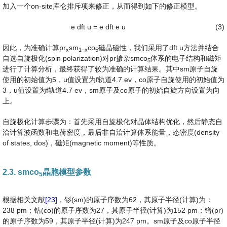
加入一个on-site库仑排斥项来修正，从而得到如下的修正模型。
e
dft u
=
e
dft
e
u
(3)
因此，为准确计算pr
sm
co
磁晶磁性，我们采用了dft u方法并结合
x
1
−
x
5
自选自旋极化(spin polarization)对pr掺杂smco
体系的电子结构和磁矩
5
进行了计算分析，最终获得了较为准确的计算结果。其中sm原子自旋
使用的初始值为5，u值设置为f轨道4.7 ev，co原子自旋使用的初始值为
3，u值设置为f轨道4.7 ev，sm原子及co原子的初始自旋方向设置为向
上。
自旋极化计算步骤为：首先采用自旋极化对晶体结构优化，然后静态自
洽计算波函数和电荷密度，最后非自洽计算体系能量，态密度(density
of states, dos)，磁矩(magnetic moment)等性质。
2.3. smco
晶胞模型参数
5
根据相关文献
[23]
，钐(sm)的原子序数为62，其原子半径(计算)为：
238 pm；钴(co)的原子序数为27，其原子半径(计算)为152 pm；镨(pr)
的原子序数为59，其原子半径(计算)为247 pm。sm原子及co原子半径