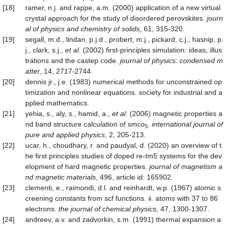
[18]
ramer, n.j. and rappe, a.m. (2000) application of a new virtual
crystal approach for the study of disordered perovskites.
journ
al of physics and chemistry of solids
, 61, 315-320.
[19]
segall, m.d., lindan, p.j.d., probert, m.j., pickard, c.j., hasnip, p.
j., clark, s.j.,
et al
. (2002) first-principles simulation: ideas, illus
trations and the castep code.
journal of physics
:
condensed m
atter
, 14, 2717-2744.
[20]
dennis jr., j.e. (1983) numerical methods for unconstrained op
timization and nonlinear equations. society for industrial and a
pplied mathematics.
[21]
yehia, s., aly, s., hamid, a.,
et al
. (2006) magnetic properties a
nd band structure calculation of smco
.
international journal of
5
pure and applied physics
, 2, 205-213.
[22]
ucar, h., choudhary, r. and paudyal, d. (2020) an overview of t
he first principles studies of doped re-tm5 systems for the dev
elopment of hard magnetic properties.
journal of magnetism a
nd magnetic materials
, 496, article id: 165902.
[23]
clementi, e., raimondi, d.l. and reinhardt, w.p. (1967) atomic s
creening constants from scf functions. ii. atoms with 37 to 86
electrons.
the journal of chemical physics
, 47, 1300-1307.
[24]
andreev, a.v. and zadvorkin, s.m. (1991) thermal expansion a