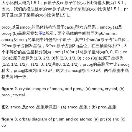
大小比例大概为1.5:1，pr原子及co原子半径大小比例也大概为1.5:1，
因此，我们的模型显示的sm原子及co原子采用的大小比例是1.5:1，pr
原子及co原子采用的大小比例是1.5:1。
prco
以及smco
的晶体结构均属于cacu
型六方晶系，smco
(a)及
5
5
5
5
prco
(b)晶胞示意如
图2
所示，两个晶体的空间群同为p6/mmm。
5
smco
及prco
的单胞中均包含6个原子，其中1个sm/pr原子占1a晶位，
5
5
2个co原子占据2c晶位，3个co原子占据3 g晶位。在三轴坐标系中，3
个不等价的晶位坐标分别为：sm (1a)/pr (1a)原子坐标为(0, 0, 0)；co
(2c)位原子坐标为(1/3, 2/3, 0)和(2/3, 1/3, 0)；co (3g)位原子坐标为
(1/2, 1/2, 1/2)，(1/2, 0, 1/2)和(0, 1/2, 1/2)，prco
的晶胞尺寸比smco
5
5
稍大，prco
体积为86.70 å³，略大于smco
的84.70 å³。两个晶胞中晶
5
5
格夹角均一致。
fig
ure
2
.
crystal images of smco
and prco
: (a) smco
crystal; (b)
5
5
5
prco
crystal
5
图
2
.
smco
及prco
晶胞示意图：(a) smco
晶胞；(b) prco
晶胞
5
5
5
5
fig
ure
3
.
orbital diagram of pr, sm and co atoms: (a) pr; (b) sm; (c)
co