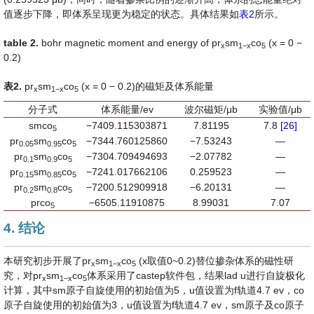
值逐步下降，即体系呈现更为稳定的状态。具体结果如
表2
所示。
table 2
.
bohr magnetic moment and energy of pr
sm
co
(x = 0 −
x
1
−
x
5
0.2)
表
2
.
pr
sm
co
(x = 0 − 0.2)的磁矩及体系能量
x
1
−
x
5
分子式
体系能量/ev
波尔磁矩/μb
实验值/μb
smco
−7409.115303871
7.81195
7.8
[26]
5
pr
sm
co
−7344.760125860
−7.53243
—
0.05
0.95
5
pr
sm
co
−7304.709494693
−2.07782
—
0.1
0.9
5
pr
sm
co
−7241.017662106
0.259523
—
0.15
0.85
5
pr
sm
co
−7200.512909918
−6.20131
—
0.2
0.8
5
prco
−6505.11910875
8.99031
7.07
5
4. 结论
本研究初步开展了pr
sm
co
(x取值0~0.2)替位掺杂体系的磁性研
x
1
−
x
5
究，对pr
sm
co
体系采用了castep软件包，结果lad u进行自旋极化
x
1
−
x
5
计算，其中sm原子自旋使用的初始值为5，u值设置为f轨道4.7 ev，co
原子自旋使用的初始值为3，u值设置为f轨道4.7 ev，sm原子及co原子