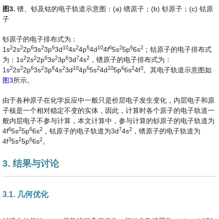
图
3
.
镨、钐及钴的电子轨道示意图：(a) 镨原子；(b) 钐原子；(c) 钴原
子
钐原子的电子排布式为：
2
2
6
2
6
10
2
6
10
6
2
6
2
1s
2s
2p
3s
3p
3d
4s
4p
4d
4f
5s
5p
6s
；钴原子的电子排布式
2
2
6
2
6
7
2
为：1s
2s
2p
3s
3p
3d
4s
，镨原子的电子排布式为：
2
2
6
2
6
2
10
6
2
10
6
2
3
1s
2s
2p
3s
3p
4s
3d
4p
5s
4d
5p
6s
4f
。其电子轨道示意图如
图3
所示。
由于各种原子在化学反应中一般只是价层电子发生变化，内层电子和原
子核是一个相对稳定不变的实体，因此，计算时各个原子的电子轨道一
般内层电子不参与计算，本文计算中，参与计算的钐原子的电子轨道为
6
2
6
2
7
2
4f
5s
5p
6s
，钴原子的电子轨道为3d
4s
，镨原子的电子轨道为
3
2
6
2
4f
5s
5p
6s
。
3. 结果与讨论
3.1. 几何优化