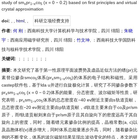
study of sm
pr
co
(x = 0 − 0.2) based on first principles and virtual
x
1
−
x
5
crystal approximation
doi:
, ,
html
,
,
科研立项经费支持
作者:
何 刚
：西南科技大学计算机科学与技术学院，四川 绵阳；
朱晓
宇
：西南应用磁学研究所，四川 绵阳；
竹文坤
, ：西南科技大学国防科
技与核科学技术学院，四川 绵阳
关键词:
；；；；；；；
摘要:
本文研究了基于第一性原理平面波赝势及虚晶近似方法的镨(pr)元
素替位掺杂smco
体系(pr
sm
co
)的体系的电子结构和磁性。采用
5
x
1
−
x
5
castep软件包，基于lda u并进行自旋极化计算，研究了不同掺杂参数下
pr
sm
co
(x = 0 − 0.2)体系的能量、分态密度、波尔磁矩等性质，研
x
1
−
x
5
究表明，pr
sm
co
体系的总态密度在−40 ev附近主要由s轨道贡献，
x
1
−
x
5
总态密度在−20 ev附近主要由p轨道贡献，d轨道主要来自于co及pr/sm
原子，而f轨道贡献则来自于pr/sm原子且其自旋向下的密度远高于其自
旋向上的密度，同时，随着镨元素掺杂比例的提高，晶格常数(a, c)以
及晶胞体积(v)逐步增大，同时体系总能量逐步升高，同时，随着掺杂比
例的不断变化，体系的波尔磁矩结果呈现出波动变化的特点，本文的研