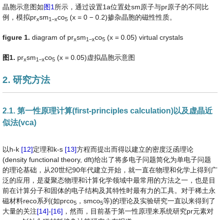
晶胞示意图如
图1
所示，通过设置1a位置处sm原子与pr原子的不同比
例，模拟pr
sm
co
(x = 0 − 0.2)掺杂晶胞的磁性性质。
x
1
−
x
5
fig
ure
1
.
diagram of pr
sm
co
(x = 0.05) virtual crystals
x
1
−
x
5
图
1
.
pr
sm
co
(x = 0.05)虚拟晶胞示意图
x
1
−
x
5
2. 研究方法
2.1. 第一性原理计算(first-principles calculation)以及虚晶近
似法(vca)
以h-k
[12]
定理和k-s
[13]
方程而提出而得以建立的密度泛函理论
(density functional theory, dft)给出了将多电子问题简化为单电子问题
的理论基础，从20世纪90年代建立开始，就一直在物理和化学上得到广
泛的应用，是凝聚态物理和计算化学领域中最常用的方法之一，也是目
前在计算分子和固体的电子结构及其特性时最有力的工具。对于稀土永
磁材料reco系列(如prco
，smco
等)的理论及实验研究一直以来得到了
5
5
大量的关注
[14]
-
[16]
，然而，目前基于第一性原理来系统研究pr元素对