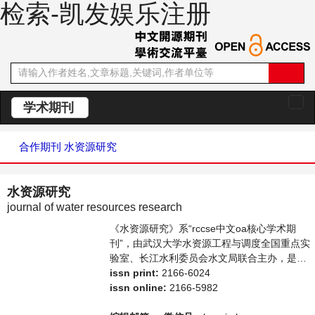
检索-凯发娱乐注册
学术期刊
切
换
导
合作期刊
水资源研究
航
水资源研究
journal of water resources research
《水资源研究》系“rccse中文oa核心学术期
刊”，由武汉大学水资源工程与调度全国重点实
验室、长江水利委员会水文局联合主办，是开
放获取期刊，以传播和展示世界水文水资源研
issn print:
2166-6024
究领域最新成果、推进中国水文水资源研究走
issn online:
2166-5982
向国际为宗旨，着重介绍水文科学，水资源开