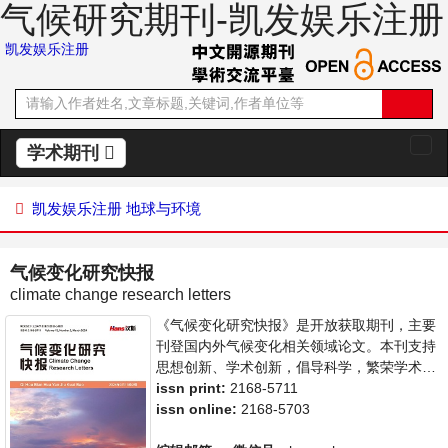
气候研究期刊-凯发娱乐注册
凯发娱乐注册
学术期刊
切
换
导
凯发娱乐注册
地球与环境
航
气候变化研究快报
climate change research letters
《气候变化研究快报》是开放获取期刊，主要
刊登国内外气候变化相关领域论文。本刊支持
思想创新、学术创新，倡导科学，繁荣学术，
集学术性、思想性为一体，旨在给世界范围内
issn print:
2168-5711
的科学家、学者、科研人员提供一个传播、分
issn online:
2168-5703
享和讨论气候变化领域内不同方向问题与发展