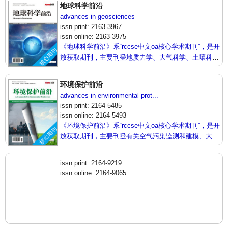
地球科学前沿
旨在给世界范围内的科学家、学者、科研人员提供一个
advances in geosciences
传播、分享和讨论该领域内不同方向问题与发展的交流
issn print: 2163-3967
平台。
issn online: 2163-3975
《地球科学前沿》系“rccse中文oa核心学术期刊”，是开
放获取期刊，主要刊登地质力学、大气科学、土壤科
学、地球化学等领域内最新研究进展及成果展示的相关
论文。本刊支持思想创新、学术创新，倡导科学，繁荣
环境保护前沿
学术，集学术性、思想性为一体，旨在给世界范围内的
advances in environmental prot...
科学家、学者、科研人员提供一个传播、分享和讨论地
issn print: 2164-5485
球科学领域内不同方向问题与发展的交流平台。
issn online: 2164-5493
《环境保护前沿》系“rccse中文oa核心学术期刊”，是开
放获取期刊，主要刊登有关空气污染监测和建模、大气
污染防治、地下水污染控制等领域的最新论文，反映国
内外该领域的最新研究动态。本刊支持思想创新、学术
issn print: 2164-9219
创新，倡导科学，繁荣学术，集学术性、思想性为一
issn online: 2164-9065
体，旨在给世界范围内的科学家、学者、科研人员提供
一个传播、分享和讨论环境保护领域内不同方向问题与
发展的交流平台。