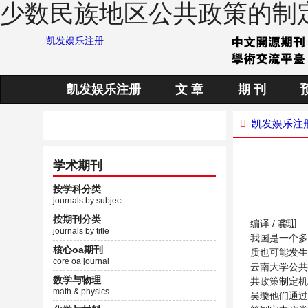
少数民族地区公共政策的制
凯发娱乐注册
凯发娱乐注册
文 章
期 刊
凯发娱乐注
学术期刊
按学科分类
journals by subject
按期刊分类
编译 / 龚珊
journals by title
我国是一个多
核心oa期刊
质也可能发生
core oa journal
云南大学公共
数学与物理
共政策制定机
math & physics
吴璇他们通过