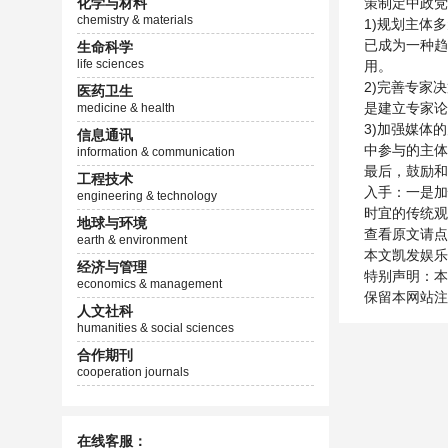
化学与材料
策制定中政党
chemistry & materials
1)规划主体
已成为一种趋
生命科学
life sciences
用。
2)完善专家
医药卫生
是建立专家论
medicine & health
3)加强媒体
信息通讯
中参与的主体
information & communication
最后，鼓励和
工程技术
入手：一是加
engineering & technology
时宜的传统观
地球与环境
查看原文请点击：htt
earth & environment
本文凯发娱乐注册
经济与管理
特别声明：本
economics & management
保留本网站注
人文社科
humanities & social sciences
合作期刊
cooperation journals
在线客服：