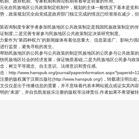
机制、政府机制、专家机制和舆论机制有着举足轻重的作用。
多元化在民族地区公共政策制定机制中，规划的主体一般情况下基本是党
势，政策规划完全由党或是政府部门独立完成的情况已经渐渐在减少，但
决策咨询制度专家学者参加民族地区公共政策制定是我国民族政策制定的
证制度;二是完善专家参与民族地区公共政策制定决策研究制度。
的力量作为“第四种权力”的新闻媒体有着信息量大、信息渠道广、影响力
进行监督，避免寻租的发生。
帮助民族地区的公民参与公共政策的制定民族地区的公民参与公共政策的
快民族地区社会的经济发展，保证物质基础;二是为民族地区公民参与政
念，树立平等观念、自主意识、法律意识和责任感。
p://www.hanspub.org/journal/paperinformation.aspx?paperid=1
的版权属于汉斯出版社(http://www.hanspub.org/)，转载请注明出处
文仅仅是出于传播信息的需要，并不意味着代表本网站观点或证实其内容
明的“来源”，并自负凯发娱乐注册的版权等法律责任;作者如果不希望被