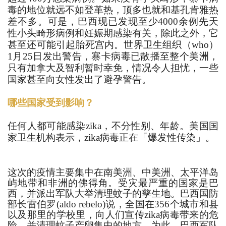
毒的地位就远不如登革热，顶多也就和基孔肯雅热
差不多。可是，巴西现已发现至少
4000
余例先天
性小头畸形病例和妊娠期感染有关，除此之外，它
甚至还可能引起胎死宫内。世界卫生组织（
who
）
1
月
25
日发出警告，寨卡病毒已散播至整个美洲，
只有加拿大及智利暂时幸免，情况令人担忧，一些
国家甚至向女性发出了避孕警告。
哪些国家受到影响？
任何人都可能感染
zika
，不分性别、年龄。美国国
家卫生机构表示，
zika
病毒正在「爆发性传染」。
这次的疫情主要集中在南美洲、中美洲、太平洋岛
屿地带和非洲的佛得角。受灾最严重的国家是巴
西，并派出军队大举清理蚊子的孳生地。巴西国防
部长雷伯罗(aldo rebelo)说，全国在356个城市和县
以及那里的学校里，向人们宣传zika病毒带来的危
险，并清理蚊子产卵集中的地方。为此，巴西军队