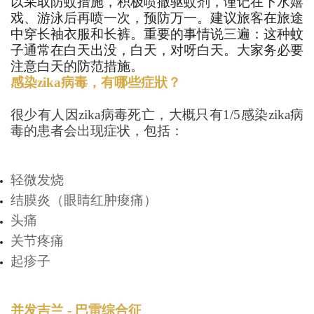
以采取防蚊措施，积极喷撒驱蚊剂，谨记在下水嬉
戏、游泳后再喷一次，预防万一。建议旅客在旅途
中穿长袖衣服和长裤。重要的事情说三遍：这种蚊
子通常在白天出没，白天，对呀白天。大家务必要
注意白天的防范措施。
感染
zika
病毒，有哪些症狀？
很少有人因
zika
病毒死亡，大概只有
1/5
感染
zika
病
毒的患者会出现症状，包括：
轻微发烧
结膜炎（眼睛红肿痠痛）
头痛
关节疼痛
起疹子
并发吉兰
-
巴雷综合征