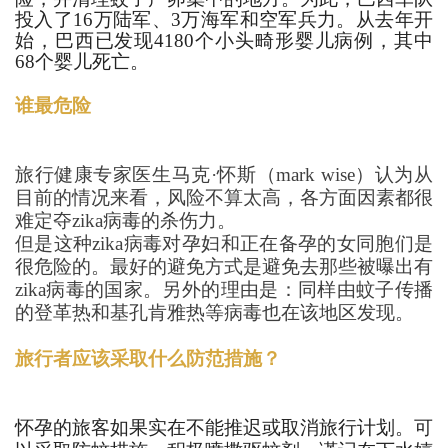
投入了16万陆军、3万海军和空军兵力。从去年开
始，巴西已发现4180个小头畸形婴儿病例，其中
68个婴儿死亡。
谁最危险
旅行健康专家医生马克·怀斯（
mark wise
）认为从
目前的情况来看，风险不算太高，各方面因素都很
难定夺
zika
病毒的杀伤力。
但是这种
zika
病毒对孕妇和正在备孕的女同胞们是
很危险的。最好的避免方式是避免去那些被曝出有
zika
病毒的国家。另外的理由是：同样由蚊子传播
的登革热和基孔肯雅热等病毒也在该地区发现。
旅行者应该采取什么防范措施？
怀孕的旅客如果实在不能推迟或取消旅行计划。可