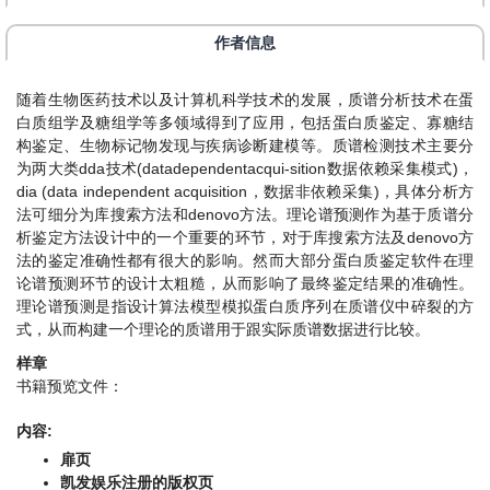
作者信息
随着生物医药技术以及计算机科学技术的发展，质谱分析技术在蛋
白质组学及糖组学等多领域得到了应用，包括蛋白质鉴定、寡糖结
构鉴定、生物标记物发现与疾病诊断建模等。质谱检测技术主要分
为两大类dda技术(datadependentacqui-sition数据依赖采集模式)，
dia (data independent acquisition，数据非依赖采集)，具体分析方
法可细分为库搜索方法和denovo方法。理论谱预测作为基于质谱分
析鉴定方法设计中的一个重要的环节，对于库搜索方法及denovo方
法的鉴定准确性都有很大的影响。然而大部分蛋白质鉴定软件在理
论谱预测环节的设计太粗糙，从而影响了最终鉴定结果的准确性。
理论谱预测是指设计算法模型模拟蛋白质序列在质谱仪中碎裂的方
式，从而构建一个理论的质谱用于跟实际质谱数据进行比较。
样章
书籍预览文件：
内容:
扉页
凯发娱乐注册的版权页