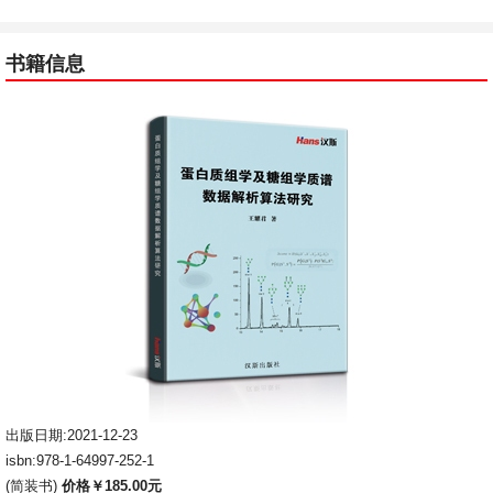
书籍信息
出版日期:2021-12-23
isbn:978-1-64997-252-1
(简装书)
价格￥185.00元