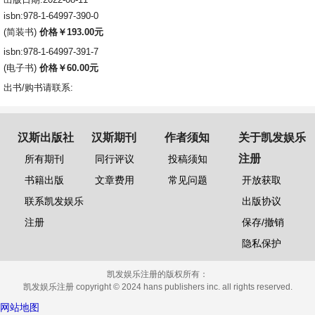
isbn:978-1-64997-390-0
(简装书)
价格￥193.00元
isbn:978-1-64997-391-7
(电子书)
价格￥60.00元
出书/购书请联系:
汉斯出版社
汉斯期刊
作者须知
关于凯发娱乐
注册
所有期刊
同行评议
投稿须知
书籍出版
文章费用
常见问题
开放获取
联系凯发娱乐
出版协议
注册
保存/撤销
隐私保护
凯发娱乐注册的版权所有：
凯发娱乐注册 copyright © 2024 hans publishers inc. all rights reserved.
网站地图