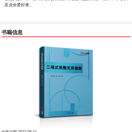
及业余爱好者。
书籍信息
出版日期:2022-08-11