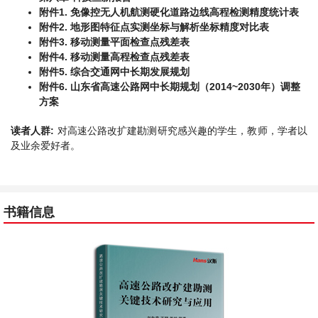
附件1. 免像控无人机航测硬化道路边线高程检测精度统计表
附件2. 地形图特征点实测坐标与解析坐标精度对比表
附件3. 移动测量平面检查点残差表
附件4. 移动测量高程检查点残差表
附件5. 综合交通网中长期发展规划
附件6. 山东省高速公路网中长期规划（2014~2030年）调整
方案
读者人群:
对高速公路改扩建勘测研究感兴趣的学生，教师，学者以
及业余爱好者。
书籍信息