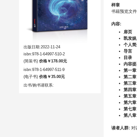
样章
书籍预览文件
内容:
扉页
凯发娱
个人简
出版日期:2022-11-24
导言
isbn:978-1-64997-510-2
目录
(简装书)
价格￥178.00元
内容提
isbn:978-1-64997-511-9
第一章
(电子书)
价格￥35.00元
第二章
第三章
出书/购书请联系:
第四章
第五章
第六章
第七章
第八章
读者人群:
对