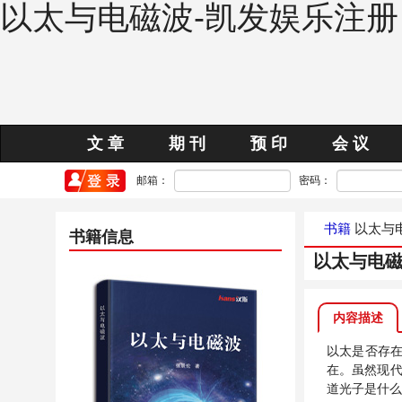
以太与电磁波-凯发娱乐注册
文 章
期 刊
预 印
会 议
邮箱：
密码：
书籍
以太与
书籍信息
以太与电
内容描述
以太是否存在
在。虽然现
道光子是什么