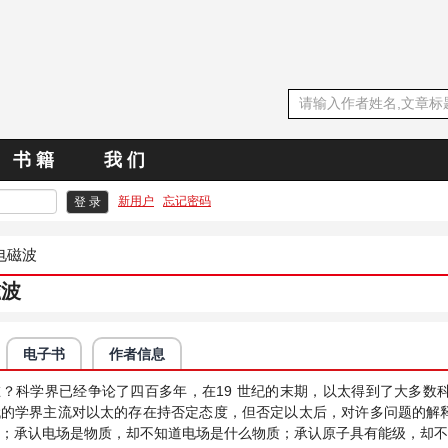
书 籍
我 们
新用户
忘记密码
电磁波
磁波
电子书
作者信息
？科学界已经争论了四百多年，在19 世纪的末期，以太得到了大多数
代的学界主流对以太的存在持否定态度，但否定以太后，对许多问题的解
；承认电场是物质，却不知道电场是什么物质；承认原子具有能级，却不