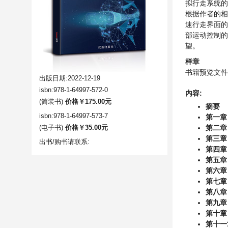
拟行走系统的
根据作者的相
速行走界面的
部运动控制的
望。
样章
书籍预览文件
出版日期:2022-12-19
isbn:978-1-64997-572-0
内容:
(简装书)
价格￥175.00元
摘要
isbn:978-1-64997-573-7
第一章
(电子书)
价格￥35.00元
第二章
第三章
出书/购书请联系:
第四章
第五章
第六章
第七章
第八章
第九章
第十章
第十一