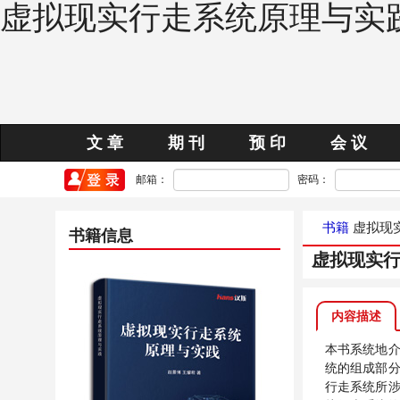
虚拟现实行走系统原理与实
文 章
期 刊
预 印
会 议
邮箱：
密码：
书籍
虚拟现
书籍信息
虚拟现实
内容描述
本书系统地
统的组成部
行走系统所