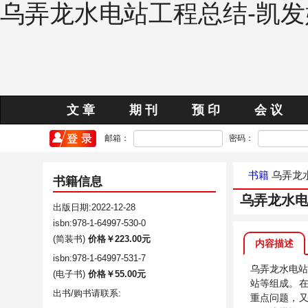
乌弄龙水电站工程总结-凯
文 章
期 刊
预 印
会 议
邮箱：
密码：
书籍
乌弄龙
书籍信息
乌弄龙水
出版日期:2022-12-28
isbn:978-1-64997-530-0
(简装书)
价格￥223.00元
内容描述
isbn:978-1-64997-531-7
乌弄龙水电站
(电子书)
价格￥55.00元
站等组成。
出书/购书请联系:
重点问题，