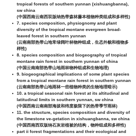
tropical forests of southern yunnan (xishuangbanna),
sw china
(中国西南云南西双版纳热带森林藤本植物种类组成和多样性)
7. species composition, physiognomy and plant
diversity of the tropical montane evergreen broad-
leaved forest in southern yunnan
(云南南部热带山地常绿阔叶林物种组成，生态外貌和植物多
样性)
8. species composition and biogeography of tropical
montane rain forest in southern yunnan of china
(中国云南南部热带山地雨林物种组成和生物地理)
9. biogeographical implications of some plant species
from a tropical montane rain forest in southern yunnan
(云南南部热带山地雨林一些植物种类的生物地理暗示)
10. a tropical seasonal rain forest at its altitudinal and
latitudinal limits in southern yunnan, sw china
(中国西南云南南部海拔和纬度极限下的热带季节雨林)
11. the structure, species composition and diversity of
the limestone ve-getation in xishuangbanna, sw china
(中国西南西双版纳石灰岩植被的结构，物种组成和多样性)
part ii forest fragmentations and their ecological and