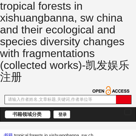
tropical forests in
xishuangbanna, sw china
and their ecological and
species diversity changes
with fragmentations
(collected works)-凯发娱乐
注册
书籍领域分类
登录
切
换
导
航
书籍
tropical forests in xishuangbanna, sw ch...