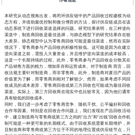
作者信息
本研究从动态视角出发，将闭环供应链中的产品回收过程建模为动
态方程，并借助最优控制和微分博弈的方法，探讨供应链成员在该
动态系统下进行回收渠道选择的问题。研究结果表明，在三种逆向
渠道中，制造商回收是最佳选择，与静态模型下的研究结果存在较
大差异。静态模型中认为零售商回收可能是最佳渠道，然而在实际
情况下，零售商参与产品回收的积极性较低。这可能是因为在建立
逆向渠道之前，需投入大量资金，并且维护逆向渠道的成本较高，
这是一个长期持续的过程。此外，零售商参与产品回收会分散其在
产品销售方面的精力，增加库存和运营成本。对于制造商 而言，回
收法规主要针对制造商，而非零售商。此外，制造商对废旧产品的
价值更为了解，而零售商则相对了解较少。然而，如果考虑不同回
收成员的成本差异，零售商回收或第三方回收也可能成为最佳回收
渠道。实际上，第三方回收商在现实中也比较常见，因为他们通常
具有较低的回收成本。
同时，我们进一步考虑了零售商竞争、随机干扰、公平偏好和回收
合作等因素。特别是在回收合作问题上，我们发现在产品回收活动
中，建立制造商与零售商或第三方之间的“出力”和“出钱”回收合作机
制可能是一种更可靠的长期模式。由于回收系统需要长期维护，并
且制造商和零售商或第三方位于不同的地理位置或供应链节点，只