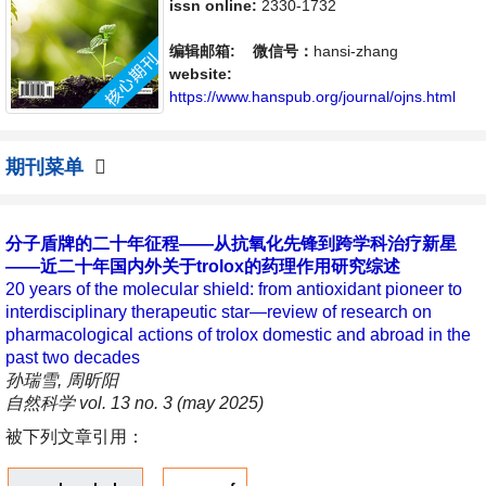
刊支持思想创新、学术创新，倡导科学，繁荣
issn online:
2330-1732
学术，集学术性、思想性为一体，旨在给世界
范围内的科学家、学者、科研人员提供一个传
编辑邮箱:
微信号：
hansi-zhang
播、分享和讨论自然科学领域内不同方向问题
website:
与发展的交流平台。
https://www.hanspub.org/journal/ojns.html
期刊菜单
分子盾牌的二十年征程——从抗氧化先锋到跨学科治疗新星
——近二十年国内外关于trolox的药理作用研究综述
20 years of the molecular shield: from antioxidant pioneer to
interdisciplinary therapeutic star—review of research on
pharmacological actions of trolox domestic and abroad in the
past two decades
孙瑞雪, 周昕阳
自然科学 vol. 13 no. 3 (may 2025)
被下列文章引用：