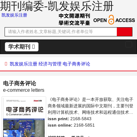
期刊编委-凯发娱乐注册
凯发娱乐注册
学术期刊
切
换
导
凯发娱乐注册
经济与管理
电子商务评论
航
电子商务评论
e-commerce letters
《电子商务评论》是一本开放获取、关注电子
商务领域最新进展的国际中文期刊，主要刊登
利用计算机技术、网络技术和远程通信技术来
实现电子化、数字化和网络化的整个商务过程
issn print:
2168-5843
的相关论文。本刊支持思想创新、学术创新，
issn online:
2168-5851
倡导科学，繁荣学术，集学术性、思想性为一