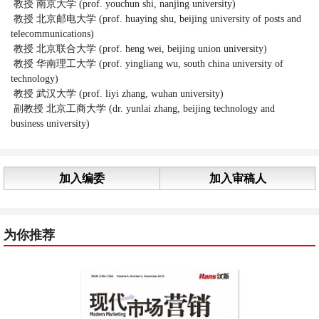
教授 南京大学 (prof. youchun shi, nanjing university)
教授 北京邮电大学 (prof. huaying shu, beijing university of posts and
telecommunications)
教授 北京联合大学 (prof. heng wei, beijing union university)
教授 华南理工大学 (prof. yingliang wu, south china university of
technology)
教授 武汉大学 (prof. liyi zhang, wuhan university)
副教授 北京工商大学 (dr. yunlai zhang, beijing technology and
business university)
加入编委
加入审稿人
为你推荐