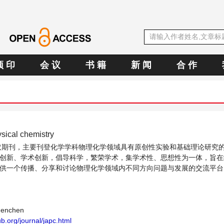
预 印
会 议
书 籍
新 闻
合 作
ysical chemistry
取期刊，主要刊登化学学科物理化学领域具有原创性实验和基础理论研究
创新、学术创新，倡导科学，繁荣学术，集学术性、思想性为一体，旨在
供一个传播、分享和讨论物理化学领域内不同方向问题与发展的交流平台
henchen
b.org/journal/japc.html