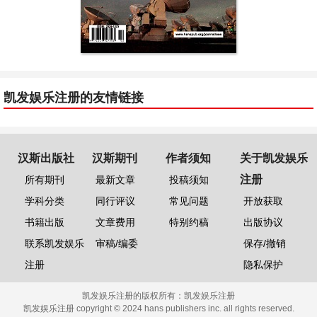
凯发娱乐注册的友情链接
汉斯出版社
汉斯期刊
作者须知
关于凯发娱乐
注册
所有期刊
最新文章
投稿须知
学科分类
同行评议
常见问题
开放获取
书籍出版
文章费用
特别约稿
出版协议
联系凯发娱乐
审稿/编委
保存/撤销
注册
隐私保护
凯发娱乐注册的版权所有：
凯发娱乐注册
凯发娱乐注册 copyright © 2024 hans publishers inc. all rights reserved.