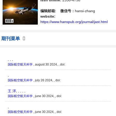
方面的论文。本刊支持思想创新、学术创新，
issn online:
2330-4758
倡导科学，繁荣学术，集学术性、思想性为一
体，旨在给世界范围内的科学家、学者、科研
编辑邮箱:
微信号：
hansi-zhang
人员提供一个传播、分享和讨论航空航天领域
website:
内不同方向问题与发展的交流平台。
https://www.hanspub.org/journal/jast.html
期刊菜单
, , ,
国际航空航天科学
, august 30 2024, ,
doi:
,
国际航空航天科学
, july 26 2024, ,
doi:
王 洋
, , , , ,
国际航空航天科学
, june 30 2024, ,
doi:
,
国际航空航天科学
, june 30 2024, ,
doi: