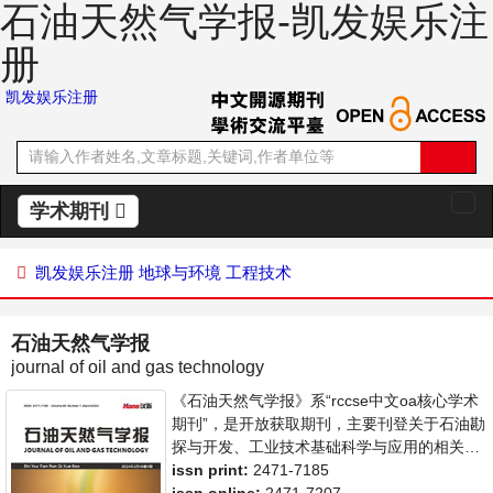
石油天然气学报-凯发娱乐注
册
凯发娱乐注册
学术期刊
切
换
导
凯发娱乐注册
地球与环境
工程技术
航
石油天然气学报
journal of oil and gas technology
《石油天然气学报》系“rccse中文oa核心学术
期刊”，是开放获取期刊，主要刊登关于石油勘
探与开发、工业技术基础科学与应用的相关学
术论文和成果展示。本刊支持思想创新、学术
issn print:
2471-7185