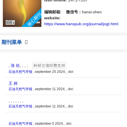
创新，倡导科学，繁荣学术，集学术性、思想
issn online:
2471-7207
性为一体，旨在给世界范围内的科学家、学
者、科研人员提供一个传播、分享和讨论分析
编辑邮箱:
微信号：
hansi-shen
石油技术领域内不同方向问题与发展的交流平
website:
台。领域：石油地质、石油物探与测井、油田
https://www.hanspub.org/journal/jogt.html
工程、油田化学、石油机械、电子工...
期刊菜单
,
张 欣
, , , ,
科研立项经费支持
石油天然气学报
, september 25 2024, ,
doi:
王 帅
石油天然气学报
, september 11 2024, ,
doi:
, , , , , , ,
石油天然气学报
, september 11 2024, ,
doi:
石油天然气学报
, september 5 2024, ,
doi: