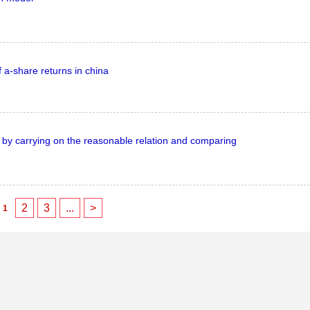
 a-share returns in china
y by carrying on the reasonable relation and comparing
2
3
...
>
1