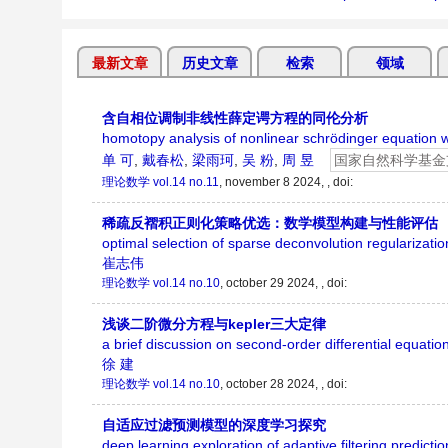
最新文章
历史文章
检索
领域
含自相位调制非线性薛定谔方程的同伦分析
homotopy analysis of nonlinear schrödinger equation w
单 可
,
戴春松
,
梁雨珂
,
吴 粉
,
周 昱
国家自然科学基金
理论数学
vol.14 no.11
, november 8 2024, ,
doi:
稀疏反褶积正则化策略优选：数学模型构建与性能评估
optimal selection of sparse deconvolution regularizat
崔志伟
理论数学
vol.14 no.10
, october 29 2024, ,
doi:
浅谈二阶微分方程与kepler三大定律
a brief discussion on second-order differential equatio
徐 建
理论数学
vol.14 no.10
, october 28 2024, ,
doi:
自适应过滤预测模型的深度学习探究
deep learning exploration of adaptive filtering predicti