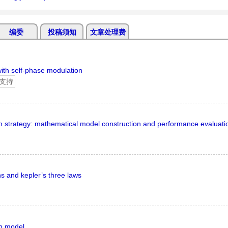
编委
投稿须知
文章处理费
ith self-phase modulation
支持
ion strategy: mathematical model construction and performance evaluati
ns and kepler’s three laws
on model