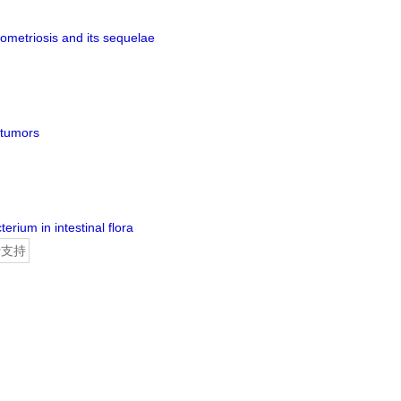
dometriosis and its sequelae
 tumors
rium in intestinal flora
费支持