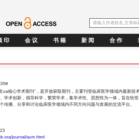
预 印
会 议
书 籍
新 闻
合 作
cine
e中文oa核心学术期刊”，是开放获取期刊，主要刊登临床医学领域内最新技
、学术创新，倡导科学，繁荣学术，集学术性、思想性为一体，旨在给世
个传播、分享和讨论临床医学领域内不同方向问题与发展的交流平台。
123
b.org/journal/acm.html