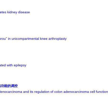
betes kidney disease
inrou” in unicompartmental knee arthroplasty
ated with epilepsy
胞功能的调控
denocarcinoma and its regulation of colon adenocarcinoma cell function