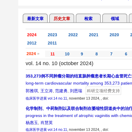
最新文章
历史文章
检索
领域
2024
2023
2022
2021
2020
2012
2011
2024
»
11
10
9
8
7
6
vol. 14 no. 10 (october 2024)
353,273例不同肿瘤分期的结直肠肿瘤患者长期心血管
long-term cardiovascular mortality among 353,273 patient
郭雅琪
,
王立涛
,
范建勇
,
刘恩瑞
科研立项经费支持
临床医学进展
vol.14 no.11
, november 13 2024, ,
doi:
化学制剂、中药制剂以及联合制剂在萎缩性阴道炎中的治
progress in the treatment of atrophic vaginitis with chem
杨惠玉
,
肖慧英
临床医学进展
vol.14 no.11
, november 13 2024, ,
doi: