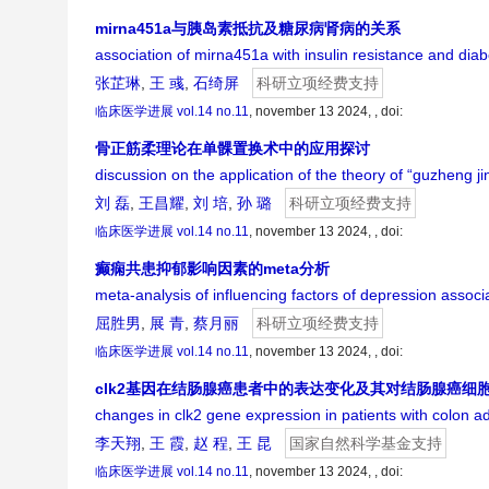
mirna451a与胰岛素抵抗及糖尿病肾病的关系
association of mirna451a with insulin resistance and dia
张芷琳
,
王 彧
,
石绮屏
科研立项经费支持
临床医学进展
vol.14 no.11
, november 13 2024, ,
doi:
骨正筋柔理论在单髁置换术中的应用探讨
discussion on the application of the theory of “guzheng j
刘 磊
,
王昌耀
,
刘 培
,
孙 璐
科研立项经费支持
临床医学进展
vol.14 no.11
, november 13 2024, ,
doi:
癫痫共患抑郁影响因素的meta分析
meta-analysis of influencing factors of depression associ
屈胜男
,
展 青
,
蔡月丽
科研立项经费支持
临床医学进展
vol.14 no.11
, november 13 2024, ,
doi:
clk2基因在结肠腺癌患者中的表达变化及其对结肠腺癌细
changes in clk2 gene expression in patients with colon a
李天翔
,
王 霞
,
赵 程
,
王 昆
国家自然科学基金支持
临床医学进展
vol.14 no.11
, november 13 2024, ,
doi: