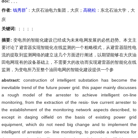
doi:
, ,
,
*
作者:
钱秀群
：大庆石油电力集团，大庆；
高晓松
：东北石油大学，大
庆
关键词:
；；；；
摘要:
变电所的智能化建设已经成为未来电网发展的必然趋势。本文主
要讨论了避雷器实现智能化在线监测的一个粗略模式，从避雷器阻性电
流的提取到监测网络的建立这几个方面进行阐述，以期望能够在大庆油
田电网现有的设备基础上，不需要大的改动而实现避雷器的智能化在线
监测，为变电所乃至整个油田电网的智能化建设提供一个参
abstract:
construction of intelligent substation has become the
inevitable trend of the future power grid. this paper mainly discusses
a rough model of the arrester to achieve intelligent on-line
monitoring, from the extraction of the resis- tive current arrester to
the establishment of the monitoring network aspects described, to
except in daqing oilfield on the basis of existing power grid
equipment, which do not need big change and to implement the
intelligent of arrester on- line monitoring, to provide a reference for