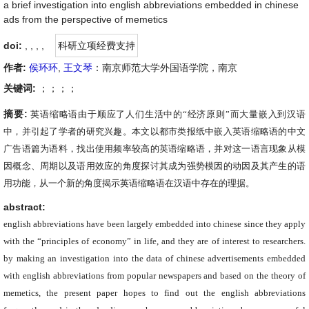
a brief investigation into english abbreviations embedded in chinese
ads from the perspective of memetics
doi:
, ,
,
,
科研立项经费支持
作者:
侯环环
,
王文琴
：南京师范大学外国语学院，南京
关键词:
；；；；
摘要:
英语缩略语由于顺应了人们生活中的“经济原则”而大量嵌入到汉语
中，并引起了学者的研究兴趣。本文以都市类报纸中嵌入英语缩略语的中文
广告语篇为语料，找出使用频率较高的英语缩略语，并对这一语言现象从模
因概念、周期以及语用效应的角度探讨其成为强势模因的动因及其产生的语
用功能，从一个新的角度揭示英语缩略语在汉语中存在的理据
。
abstract:
english abbreviations have been largely embedded into chinese since they apply
with the “principles of economy” in life, and they are of interest to researchers.
by making an investigation into the data of chinese advertisements embedded
with english abbreviations from popular newspapers and based on the theory of
memetics, the present paper hopes to find out the english abbreviations