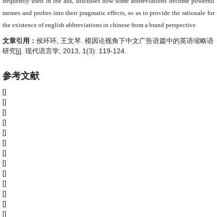
frequently used in the ads, discusses how some abbreviations become powerful
memes and probes into their pragmatic effects, so as to provide the rationale for
the existence of english abbreviations in chinese from a brand perspective.
文章引用：
侯环环, 王文琴. 模因论视角下中文广告语篇中的英语缩略语
研究[j]. 现代语言学, 2013, 1(3): 119-124.
参考文献
[]
[]
[]
[]
[]
[]
[]
[]
[]
[]
[]
[]
[]