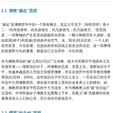
2.1. 佛教“缘起”思想
“缘起”是佛教哲学中的一个固有概念，其定义可见于《杂阿含经》卷十
二：“此有故彼有，此生故彼生；此无故彼无，此灭故彼灭。”意思就
是：一切事物的产生皆是由因缘和合所致。一颗小树能否长大成材，是
由其因(种子)和其缘(其他条件如空气、水、阳光)所决定的；一个人的
贫穷富贵、今生际遇，也是由前世轮回或之前造业所决定。这一切事情
的发展即今生的遭遇，都是自己过去所作，今生所感。
作为佛教用语的“缘”之所以可以广泛传播，很大功劳要归于我国本土文
化领导者——儒家知识分子，对佛教的态度。东晋之后，儒家知识分子
中，有越来越多的人开始主张接受佛教，并且在创作中也常常模仿佛教
用语(白宏钟，2004)，这些知识分子作为文人名士，一旦在自己的文学
作品中引用佛教用语，便在很大程度上受到社会各界人士的模仿。由
此，佛教用语便在平民百姓中大为流传，作为佛教教义的“缘”也日益广
泛流布。中华民族处于佛教文化熏陶上千年，其教义“缘”也随着时间发
展逐渐深入人们的心灵，历久弥传并延续至今。
2.2. 儒家“知天命”思想