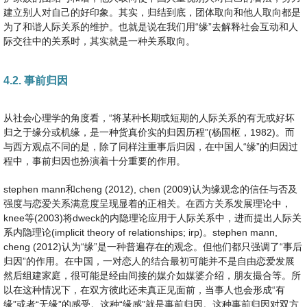
建立别人对自己的好印象。其实，归结到底，团体取向和他人取向都是
为了和谐人际关系的维护。也就是说在我们用“缘”去解释社会互动和人
际交往中的关系时，其实就是一种关系取向。
4.2. 事前归因
从社会心理学的角度看，“将某种长期或短期的人际关系的有无或好坏
归之于缘分或机缘，是一种货真价实的归因历程”(杨国枢，1982)。而
与西方观点不同的是，除了同样注重事后归因，在中国人“缘”的归因过
程中，事前归因也扮演着十分重要的作用。
stephen mann和cheng (2012), chen (2009)认为缘观念的信任与否及
强度与恋爱关系满意度呈现显着的正相关。在西方关系发展理论中，
knee等(2003)将dweck的内隐理论应用于人际关系中，进而提出人际关
系内隐理论(implicit theory of relationships; irp)。stephen mann,
cheng (2012)认为“缘”是一种普遍存在的观念。但他们都只强调了“事后
归因”的作用。在中国，一对恋人的结合最初可能并不是自由恋爱发展
然后组建家庭，很可能是经由间接的媒介如媒婆介绍，朋友撮合等。所
以在这种情况下，在双方彼此还未真正见面前，当事人也会形成“有
缘”或者“无缘”的感受。这种“缘感”就是事前归因。这种事前归因对双方