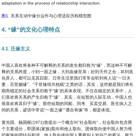
adaptation in the process of relationship interaction.
图1
. 关系互动中缘分运作与心理适应历程模型图
4. “缘”的文化心理特点
4.1. 泛缘主义
中国人喜欢将各种不可解释的关系的发生都归咎为“缘”，而这种不可解
释的关系跨度，小到一面之缘，大到血缘至亲；好到天作之合，坏到造
化弄人，都可以见其踪影。日常生活里我们常常会听到有人说“一日夫
妻，百世姻缘”、“千世修得共枕眠”之类的话，其实，这些都是我们将长
期而稳定的社会关系归咎于“缘”的具体表现。不仅在稳定的关系中，人
们喜欢将关系的产生归咎于“缘”，其实，在短暂的人际互动，中国人也
很喜欢将其归于“缘”。那些短期的同船、同考、买卖交易、医生病人之
间的关系，谚语中常说“一面之缘”“遇合有缘”等，都是体现。
黄光国、杨国枢(1971)曾提出一个概念叫“社会取向”，社会取向包含两
个主要成分，即团体(家族)取向和他人取向。团体取向使中国人努力维
护家族的团结与和谐，他人取向使中国人重视别人对自己的看法，努力