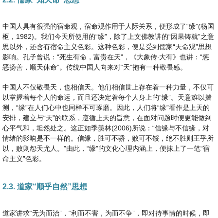
中国人具有很强的宿命观，宿命观作用于人际关系，便形成了“缘”(杨国
枢，1982)。我们今天所使用的“缘”，除了上文佛教讲的“因果铸就”之意
思以外，还含有宿命主义色彩。这种色彩，便是受到儒家“天命观”思想
影响。孔子曾说：“死生有命，富贵在天”，《大象传∙大有》也讲：“惩
恶扬善，顺天休命”。传统中国人向来对“天”抱有一种敬畏感。
中国人不仅敬畏天，也相信天。他们相信世上存在着一种力量，不仅可
以掌握着每个人的命运，而且还决定着每个人身上的“缘”。天意难以揣
测，“缘”在人们心中也同样不可琢磨。因此，人们将“缘”看作是上天的
安排，建立与“天”的联系，遵循上天的旨意，在面对问题时便更能做到
心平气和，坦然处之。这正如季羡林(2006)所说：“信缘与不信缘，对
情绪的影响是不一样的。信缘，胜可不骄，败可不馁，绝不胜则王乎所
以，败则怨天尤人。”由此，“缘”的文化心理内涵上，便抹上了一笔“宿
命主义”色彩。
2.3. 道家“顺乎自然”思想
道家讲求“无为而治”，“利而不害，为而不争”，即对待事情的时候，即