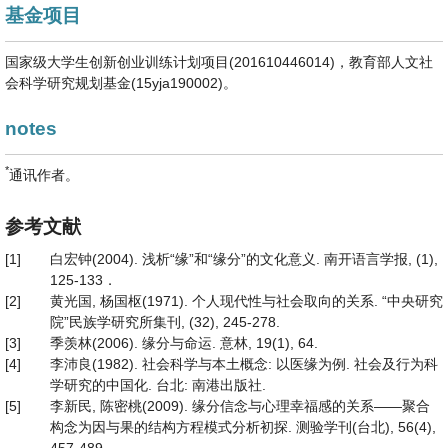
基金项目
国家级大学生创新创业训练计划项目(201610446014)，教育部人文社
会科学研究规划基金(15yja190002)。
notes
*
通讯作者。
参考文献
[1]
白宏钟(2004). 浅析“缘”和“缘分”的文化意义. 南开语言学报, (1),
125-133．
[2]
黄光国, 杨国枢(1971). 个人现代性与社会取向的关系. “中央研究
院”民族学研究所集刊, (32), 245-278.
[3]
季羡林(2006). 缘分与命运. 意林, 19(1), 64.
[4]
李沛良(1982). 社会科学与本土概念: 以医缘为例. 社会及行为科
学研究的中国化. 台北: 南港出版社.
[5]
李新民, 陈密桃(2009). 缘分信念与心理幸福感的关系——聚合
构念为因与果的结构方程模式分析初探. 测验学刊(台北), 56(4),
457-489.