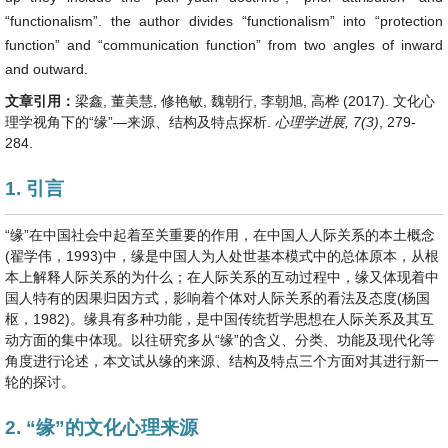
“functionalism”. the author divides “functionalism” into “protection
function” and “communication function” from two angles of inward
and outward.
文章引用：
梁鑫, 董美慧, 修艳敏, 魏朝行, 李朝旭, 高桦 (2017). 文化心
理学视角下的“缘”—来源、结构及特点探析.
心理学进展, 7(3)
, 279-
284.
1. 引言
“缘”在中国社会中起着至关重要的作用，在中国人人际关系的本土概念
(翟学伟，1993)中，缘是中国人为人处世基本模式中的总体原本，从根
本上解释人际关系的为什么；在人际关系的互动过程中，缘又体现着中
国人特有的因果归因方式，影响着个体对人际关系的看法及态度(杨国
枢，1982)。缘具有多种功能，是中国传统哲学思想在人际关系及其互
动方面的集中体现。以往研究多从“缘”的含义、分类、功能及现代化等
角度进行论述，本文试从缘的来源、结构及特点三个方面对其进行新一
轮的探讨。
2. “缘”的文化心理来源