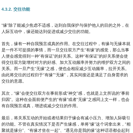
4.3.2. 交往功能
“缘”除了能减少焦虑不适感，达到自我保护与保护他人的目的之外，在
人际互动中，缘还能达到促进或减少交往的功能。
首先，缘有一种自我预言成真的作用。在交往过程中，有缘与无缘本就
是一件不可捉摸的事情，而一旦交往双方产生“有缘”的感觉，那么当事
人便会感觉得到一种“有保证”的好关系。这种“有保证”的好关系便会使
得交往双方陡增对对方的好感、加大互动频率并努力的维护双方之间的
关系。而一旦产生“无缘”之感，便也会相应减少互动频率，拉开关系。
由此将交往的过程归于“有缘”“无缘”，其实间接还是满足了自身需求的
交往的意愿。
其次，“缘”会使交往双方在事前形成“神交”感，也就是上文所说的“事前
归因”。这种在会面前便产生的“有缘”或者“无缘”之感同上文一样，也会
有自我预言成真，增进或减少交往的作用。
最后，将关系互动的开始或者结果归于缘会有减小压力、增加人际吸引
的功能。不管在真实情况下是否产生缘感，单将“缘”这个词拿出来，“相
聚就是缘分”、“有缘才坐在一起”、“遇见你是我的缘”这种话语都会起到