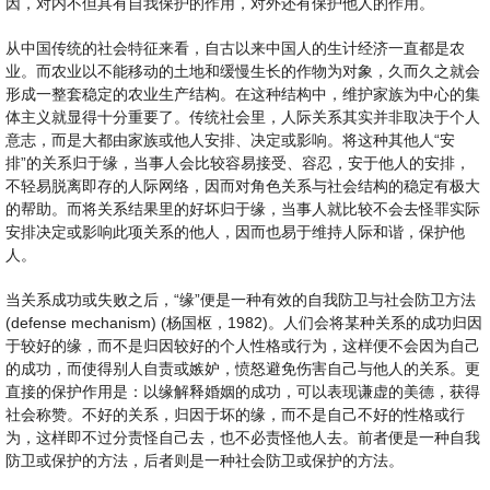
因，对内不但具有自我保护的作用，对外还有保护他人的作用。
从中国传统的社会特征来看，自古以来中国人的生计经济一直都是农
业。而农业以不能移动的土地和缓慢生长的作物为对象，久而久之就会
形成一整套稳定的农业生产结构。在这种结构中，维护家族为中心的集
体主义就显得十分重要了。传统社会里，人际关系其实并非取决于个人
意志，而是大都由家族或他人安排、决定或影响。将这种其他人“安
排”的关系归于缘，当事人会比较容易接受、容忍，安于他人的安排，
不轻易脱离即存的人际网络，因而对角色关系与社会结构的稳定有极大
的帮助。而将关系结果里的好坏归于缘，当事人就比较不会去怪罪实际
安排决定或影响此项关系的他人，因而也易于维持人际和谐，保护他
人。
当关系成功或失败之后，“缘”便是一种有效的自我防卫与社会防卫方法
(defense mechanism) (杨国枢，1982)。人们会将某种关系的成功归因
于较好的缘，而不是归因较好的个人性格或行为，这样便不会因为自己
的成功，而使得别人自责或嫉妒，愤怒避免伤害自己与他人的关系。更
直接的保护作用是：以缘解释婚姻的成功，可以表现谦虚的美德，获得
社会称赞。不好的关系，归因于坏的缘，而不是自己不好的性格或行
为，这样即不过分责怪自己去，也不必责怪他人去。前者便是一种自我
防卫或保护的方法，后者则是一种社会防卫或保护的方法。