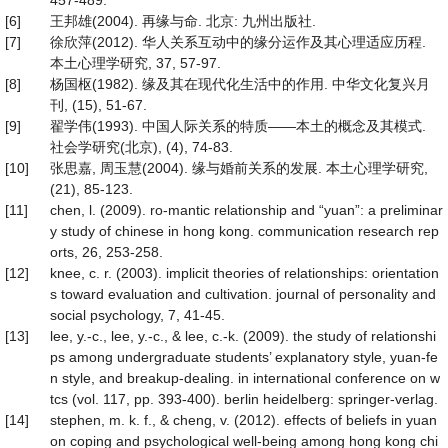
[6]
王邦雄(2004). 再缘与命. 北京: 九州出版社.
[7]
徐欣萍(2012). 华人关系互动中的缘分运作及其心理适应历程.
本土心理学研究, 37, 57-97.
[8]
杨国枢(1982). 缘及其在现代化生活中的作用. 中华文化复兴月
刊, (15), 51-67.
[9]
翟学伟(1993). 中国人际关系的特质——本土的概念及其模式.
社会学研究(北京), (4), 74-83.
[10]
张思嘉, 周玉慧(2004). 缘与婚前关系的发展. 本土心理学研究,
(21), 85-123.
[11]
chen, l. (2009). ro-mantic relationship and “yuan”: a preliminar
y study of chinese in hong kong. communication research rep
orts, 26, 253-258.
[12]
knee, c. r. (2003). implicit theories of relationships: orientation
s toward evaluation and cultivation. journal of personality and
social psychology, 7, 41-45.
[13]
lee, y.-c., lee, y.-c., & lee, c.-k. (2009). the study of relationshi
ps among undergraduate students’ explanatory style, yuan-fe
n style, and breakup-dealing. in international conference on w
tcs (vol. 117, pp. 393-400). berlin heidelberg: springer-verlag.
[14]
stephen, m. k. f., & cheng, v. (2012). effects of beliefs in yuan
on coping and psychological well-being among hong kong chi