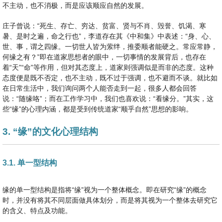
不主动，也不消极，而是应该顺应自然的发展。
庄子曾说：“死生、存亡、穷达、贫富、贤与不肖、毁誉、饥渴、寒
暑、是时之遍，命之行也”，李道存在其《中和集》中表述：“身、心、
世、事，谓之四缘。一切世人皆为萦绊，推委顺者能硬之。常应常静，
何缘之有？”即在道家思想者的眼中，一切事情的发展背后，也存在
着“天”“命”等作用，但对其态度上，道家则强调似是而非的态度。这种
态度便是既不否定，也不主动，既不过于强调，也不避而不谈。就比如
在日常生活中，我们询问两个人能否走到一起，很多人都会回答
说：“随缘咯”；而在工作学习中，我们也喜欢说：“看缘分。”其实，这
些“缘”的心理内涵，都是受到传统道家“顺乎自然”思想的影响。
3. “缘”的文化心理结构
3.1. 单一型结构
缘的单一型结构是指将“缘”视为一个整体概念。即在研究“缘”的概念
时，并没有将其不同层面做具体划分，而是将其视为一个整体去研究它
的含义、特点及功能。