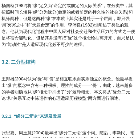
杨国枢(1982)将“缘”定义为“命定的或前定的人际关系”，在分类中，其
按照时间长短将“缘”分为缘分(命定的或者前定的持久性的社会关系)和
机缘两种，但是这两种“缘”在本质上其实还是处于一个层面，即只强
调“冥冥之中”和“天意命定”的作用。李沛良(1982)也阐述了类似的观
念。他认为现代化过程中中国人应对社会变迁和生活压力的方式之一便
是将宿命能动化，但是其并没有把“缘”这个概念给抽离开来，而只是认
为“能动性”是人适应现代化必不可少的途径。
3.2. 二分型结构
王邦雄(2004)认为“缘”与“份”是相互联系而实则独立的概念。他最早提
出“缘”的概念中含有一种积极、理性的成分——“份”，由此，越来越多
的学者明确地从“缘”概念中抽出了“分”这种概念。本文将从“缘分二元
论”和“关系互动中缘运作的心理适应历程模型”两方面进行阐述。
3.2.1. “缘分二元论”来源及发展
张思嘉、周玉慧(2004)最早出“缘分二元论”这个词。随后，李新民、陈