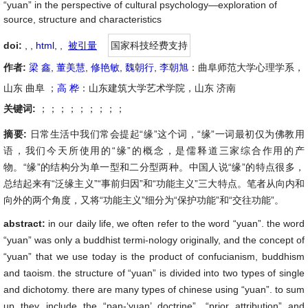
“yuan” in the perspective of cultural psychology—exploration of
source, structure and characteristics
doi:
, ,
html
,
,
被引量
国家科技经费支持
作者:
梁 鑫
,
董美慧
,
修艳敏
,
魏朝行
,
李朝旭
：曲阜师范大学心理学系，
山东 曲阜 ；
高 桦
：山东建筑大学艺术学院，山东 济南
关键词:
；；；；；；；；；
摘要:
日常生活中我们常会提起“缘”这个词，“缘”一词最初仅为佛教用
语，我们今天所使用的“缘”的概念，是儒释道三家综合作用的产
物。“缘”的结构分为单一型和二分型两种。中国人说“缘”的特点很多，
总结起来有“泛缘主义”“事前归因”和“功能主义”三大特点。笔者从向内和
向外的两个角度，又将“功能主义”细分为“保护功能”和“交往功能”。
abstract:
in our daily life, we often refer to the word “yuan”. the word
“yuan” was only a buddhist termi-nology originally, and the concept of
“yuan” that we use today is the product of confucianism, buddhism
and taoism. the structure of “yuan” is divided into two types of single
and dichotomy. there are many types of chinese using “yuan”. to sum
up they include the “pan-‘yuan’ doctrine”, “prior attribution” and