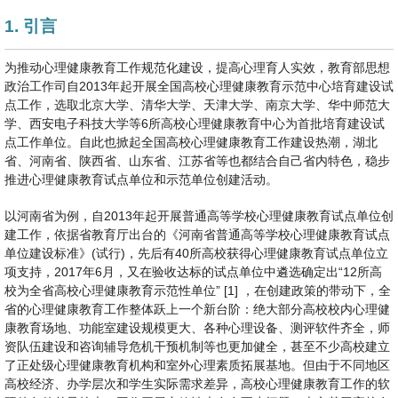
1. 引言
为推动心理健康教育工作规范化建设，提高心理育人实效，教育部思想
政治工作司自2013年起开展全国高校心理健康教育示范中心培育建设试
点工作，选取北京大学、清华大学、天津大学、南京大学、华中师范大
学、西安电子科技大学等6所高校心理健康教育中心为首批培育建设试
点工作单位。自此也掀起全国高校心理健康教育工作建设热潮，湖北
省、河南省、陕西省、山东省、江苏省等也都结合自己省内特色，稳步
推进心理健康教育试点单位和示范单位创建活动。
以河南省为例，自2013年起开展普通高等学校心理健康教育试点单位创
建工作，依据省教育厅出台的《河南省普通高等学校心理健康教育试点
单位建设标准》(试行)，先后有40所高校获得心理健康教育试点单位立
项支持，2017年6月，又在验收达标的试点单位中遴选确定出“12所高
校为全省高校心理健康教育示范性单位” [1] ，在创建政策的带动下，全
省的心理健康教育工作整体跃上一个新台阶：绝大部分高校校内心理健
康教育场地、功能室建设规模更大、各种心理设备、测评软件齐全，师
资队伍建设和咨询辅导危机干预机制等也更加健全，甚至不少高校建立
了正处级心理健康教育机构和室外心理素质拓展基地。但由于不同地区
高校经济、办学层次和学生实际需求差异，高校心理健康教育工作的软