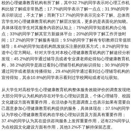
校的心理健康教育机构有所了解，其中32.7%的同学表示对心理工作机
构比较了解或非常熟悉；17.7%的同学表示了解一点点；31.9%的同学
表示听说过，不太了解；而剩下17.7%的同学表示完全不了解。总体而
言学生对心理健康教育机构的了解层次较浅，更多的是表面化的知晓。
具体体现在学生对其服务内容的认知上：75%的同学知道机构办公地
点；33%的同学了解其官方新媒体平台；20%的同学了解工作开放时
间；17.2%的同学了解服务项目；9.5%的同学了解有专职教师日常值班
辅导；8.4%的同学知道机构凯发娱乐注册的联系方式；8.2%的同学知
道中心官方网站。针对大学生对本校心理健康教育机构的了解途径分析
发现：45.2%的同学通过辅导员或者专业课老师处得知心理健康教育机
构，38.2%的同学是路过看到心理辅导机构的标识得知；30.9%的同学
通过同学或者朋友传播得知，29.4%的同学通过看到过心理辅导机构的
宣传得知，其余10.8%的同学表示看到过学校网站或者论坛获知。
从大学生对高校学生心理健康教育机构整体服务效能评价的调查发现绝
大部分同学认为机构的存在对学生心理知识普及，个体心理辅导、校园
文化建设方面有重要作用，在活动参与意愿调查上也表示如果有需要自
己愿意参加心理健康教育机构提供的服务，具体体现在：37.5%的同学
认为学校心理健康教育机构在学校心理知识普及方面具有重要作用；
37.4%的同学认为其在提供咨询服务上发挥重要作用，还有22%同学认
为在校园文化建设方面有作用，其他3.2%不了解持保留态度。