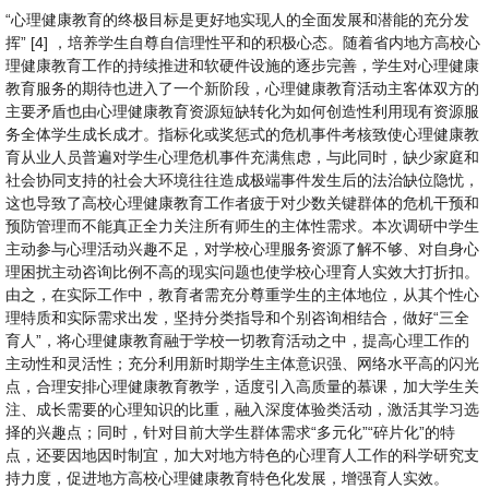
“心理健康教育的终极目标是更好地实现人的全面发展和潜能的充分发
挥” [4] ，培养学生自尊自信理性平和的积极心态。随着省内地方高校心
理健康教育工作的持续推进和软硬件设施的逐步完善，学生对心理健康
教育服务的期待也进入了一个新阶段，心理健康教育活动主客体双方的
主要矛盾也由心理健康教育资源短缺转化为如何创造性利用现有资源服
务全体学生成长成才。指标化或奖惩式的危机事件考核致使心理健康教
育从业人员普遍对学生心理危机事件充满焦虑，与此同时，缺少家庭和
社会协同支持的社会大环境往往造成极端事件发生后的法治缺位隐忧，
这也导致了高校心理健康教育工作者疲于对少数关键群体的危机干预和
预防管理而不能真正全力关注所有师生的主体性需求。本次调研中学生
主动参与心理活动兴趣不足，对学校心理服务资源了解不够、对自身心
理困扰主动咨询比例不高的现实问题也使学校心理育人实效大打折扣。
由之，在实际工作中，教育者需充分尊重学生的主体地位，从其个性心
理特质和实际需求出发，坚持分类指导和个别咨询相结合，做好“三全
育人”，将心理健康教育融于学校一切教育活动之中，提高心理工作的
主动性和灵活性；充分利用新时期学生主体意识强、网络水平高的闪光
点，合理安排心理健康教育教学，适度引入高质量的慕课，加大学生关
注、成长需要的心理知识的比重，融入深度体验类活动，激活其学习选
择的兴趣点；同时，针对目前大学生群体需求“多元化”“碎片化”的特
点，还要因地因时制宜，加大对地方特色的心理育人工作的科学研究支
持力度，促进地方高校心理健康教育特色化发展，增强育人实效。