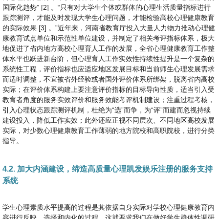
国际化趋势” [2] 。“只有对大学生个体或群体的心理生活质量指标进行
跟踪测评，才能及时发现大学生心理问题，才能检验高校心理健康教育
的实际效果 [3] 。”近年来，河南省教育厅投入大量人力物力推动心理健
康教育试点单位和示范性单位建设，并制定了相关考评指标体系，极大
地促进了省内地方高校心理育人工作的发展，全省心理健康教育工作整
体水平也跃进新台阶，但心理育人工作实效性持续性提升是一个复杂的
系统性工程，评价指标也应适应地区发展目标和当前师生心理发展需求
而适时调整，不宜被省外经验或者国外评价体系所绑架，脱离省内高校
实际；在评价体系构建上要注意评价指标的目标导向性质，适当引入受
教育者角度的服务实效评价和服务效能考评机制建设；注重过程考核，
引入心理状态跟踪测评机制，杜绝为“选”而争，为“评”而建而忽视持续
建设投入，降低工作实效；此外还应正视不同层次、不同地区高校发展
实际，对少数心理健康教育工作薄弱的地方院校和高职院校，进行分类
指导。
4.2. 加大内涵建设，缔造高质量心理凯发娱乐注册的服务支持
系统
学生心理素质水平提高的过程是其依据自身实际对学校心理健康教育内
容进行反映、选择和内化的过程。这就要求我们在做好学生群体性调研