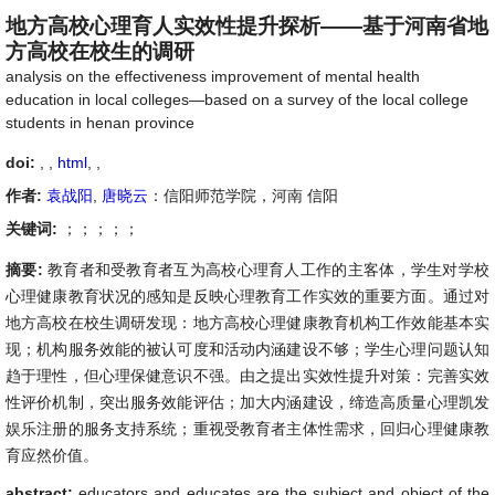
地方高校心理育人实效性提升探析——基于河南省地
方高校在校生的调研
analysis on the effectiveness improvement of mental health
education in local colleges—based on a survey of the local college
students in henan province
doi:
, ,
html
,
,
作者:
袁战阳
,
唐晓云
：信阳师范学院，河南 信阳
关键词:
；；；；；
摘要:
教育者和受教育者互为高校心理育人工作的主客体，学生对学校
心理健康教育状况的感知是反映心理教育工作实效的重要方面。通过对
地方高校在校生调研发现：地方高校心理健康教育机构工作效能基本实
现；机构服务效能的被认可度和活动内涵建设不够；学生心理问题认知
趋于理性，但心理保健意识不强。由之提出实效性提升对策：完善实效
性评价机制，突出服务效能评估；加大内涵建设，缔造高质量心理凯发
娱乐注册的服务支持系统；重视受教育者主体性需求，回归心理健康教
育应然价值。
abstract:
educators and educates are the subject and object of the