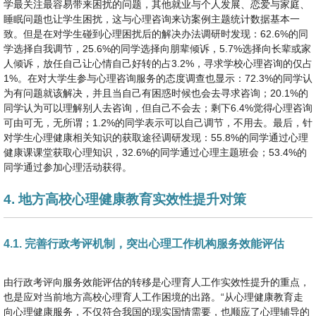
学最关注最容易带来困扰的问题，其他就业与个人发展、恋爱与家庭、
睡眠问题也让学生困扰，这与心理咨询来访案例主题统计数据基本一
致。但是在对学生碰到心理困扰后的解决办法调研时发现：62.6%的同
学选择自我调节，25.6%的同学选择向朋辈倾诉，5.7%选择向长辈或家
人倾诉，放任自己让心情自己好转的占3.2%，寻求学校心理咨询的仅占
1%。在对大学生参与心理咨询服务的态度调查也显示：72.3%的同学认
为有问题就该解决，并且当自己有困惑时候也会去寻求咨询；20.1%的
同学认为可以理解别人去咨询，但自己不会去；剩下6.4%觉得心理咨询
可由可无，无所谓；1.2%的同学表示可以自己调节，不用去。最后，针
对学生心理健康相关知识的获取途径调研发现：55.8%的同学通过心理
健康课课堂获取心理知识，32.6%的同学通过心理主题班会；53.4%的
同学通过参加心理活动获得。
4. 地方高校心理健康教育实效性提升对策
4.1. 完善行政考评机制，突出心理工作机构服务效能评估
由行政考评向服务效能评估的转移是心理育人工作实效性提升的重点，
也是应对当前地方高校心理育人工作困境的出路。“从心理健康教育走
向心理健康服务，不仅符合我国的现实国情需要，也顺应了心理辅导的