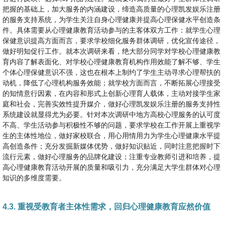
把握的基础上，加大服务的内涵建设，缔造高质量的心理凯发娱乐注册
的服务支持系统，为学生关注自身心理健康并提高心理保健水平创造条
件。具体需要从心理健康教育活动参与的主客体双方工作：就学生心理
保健意识提高方面而言，要求学校细化服务群体调研，优化宣传途径，
做好明知促行工作。就本次调研来看，绝大部分同学对学校心理健康教
育内容了解表面化、对学校心理健康教育机构作用效能了解不够、学生
个体心理保健意识不强，这也在根本上制约了学生主动寻求心理帮扶的
动机，降低了心理机构服务效能；就学校方面而言，不断拓展心理接受
的知情意行因素，在内容和形式上创新心理育人载体，主动对接学生家
庭和社会，完善实效性提升媒介，做好心理凯发娱乐注册的服务支持性
系统建设就显得尤为必要。针对本次调研中地方高校心理服务的认可度
不高、学生活动参与积极性不够的问题，要求学校在工作开展上重视学
生的主体性地位，做好家校联合，用心用情用力为学生心理健康水平提
高创造条件；充分发掘新媒体优势，做好知识贴近，同时注意把握时下
流行元素，做好心理服务的品牌化建设；注重专业教师引进和培养，提
高心理健康教育活动开展的质量和吸引力，充分满足大学生群体对心理
知识的多维度需要。
4.3. 重视受教育者主体性需求，回归心理健康教育应然价值