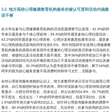
3.2. 地方高校心理健康教育机构服务的被认可度和活动内涵建
设不够
在大学生参与心理健康教育机构的活动意愿调查可以发现：42.4%的同
学表示愿意参与个体心理咨询；39.4%的同学愿意参加心理社团活动；
43.2%的同学愿意参与心理讲座、心理沙龙和素质拓展等活动，愿意参
与心理热线电话咨询的同学仅有8.5%。而针对阻碍学生使用心理健康教
育机构服务的原因分析发现学生普遍对心理活动的形式和参与活动的主
动性、便捷性以及活动质量方面不满意。其中36%的同学把自己不参与
活动的原因归结为活动开展的形式自己不喜欢或活动便捷性不佳以及被
动参与等问题，30.3%的同学认为是学校宣传不够导致的；剩下44%的
同学归因为担心服务质量不高浪费时间和学习太忙，无暇参与。
在对心理咨询服务效能的认识上，绝大多数同学表示完全可以接受心理
咨询，自己有困惑时候会寻求咨询，而针对实际参与心理咨询情况的调
查显示：大部分同学想去，但未去过，所占比例为54.8%；35.7%的同
学不想去，也没去过；7.8%的同学曾经咨询过，但是不到3次，仅有
1.6%的同学表示参与咨询3次以上。在针对心理咨询服务效果的调查中
显示：80.4%的同学表示没去咨询过，无法评价；在参与咨询的近20%