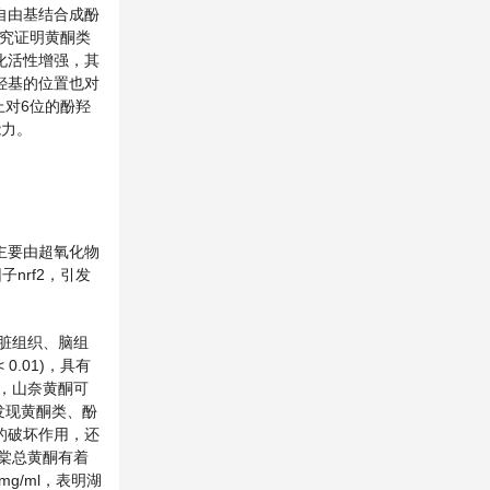
自由基结合成酚
研究证明黄酮类
化活性增强，其
羟基的位置也对
上对6位的酚羟
能力。
主要由超氧化物
子nrf2，引发
肝脏组织、脑组
0.01)，具有
外，山奈黄酮可
发现黄酮类、酚
的破坏作用，还
海棠总黄酮有着
 mg/ml，表明湖