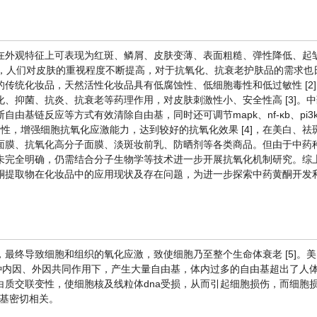
在外观特征上可表现为红斑、鳞屑、皮肤变薄、表面粗糙、弹性降低、起
高，人们对皮肤的重视程度不断提高，对于抗氧化、抗衰老护肤品的需求也
传统化妆品，天然活性化妆品具有低腐蚀性、低细胞毒性和低过敏性 [2
、抑菌、抗炎、抗衰老等药理作用，对皮肤刺激性小、安全性高 [3]。
反应等方式有效清除自由基，同时还可调节mapk、nf-κb、pi3k/akt
的活性，增强细胞抗氧化应激能力，达到较好的抗氧化效果 [4]，在美白、
面膜、抗氧化高分子面膜、淡斑妆前乳、防晒剂等各类商品。但由于中药
未完全明确，仍需结合分子生物学等技术进一步开展抗氧化机制研究。综
酮提取物在化妆品中的应用现状及存在问题，为进一步探索中药黄酮开发
最终导致细胞和组织的氧化应激，致使细胞乃至整个生命体衰老 [5]。
体各种内因、外因共同作用下，产生大量自由基，体内过多的自由基超出了人
质交联变性，使细胞核及线粒体dna受损，从而引起细胞损伤，而细胞
由基密切相关。