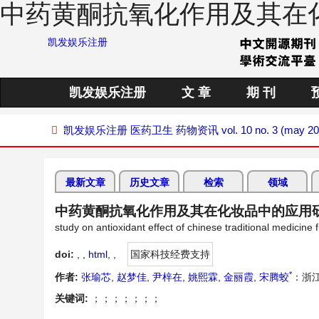
中药黄酮抗氧化作用及其在
凯发娱乐注册
凯发娱乐注册
文 章
期 刊
凯发娱乐注册
医药卫生
药物资讯
vol. 10 no. 3 (may 2
最新文章
历史文章
检索
领域
中药黄酮抗氧化作用及其在化妆品中的应用
study on antioxidant effect of chinese traditional medicine 
doi:
, ,
html
,
,
国家科技经费支持
*
作者:
张瑜芯
,
赵梦佳
,
尹梓在
,
姚熙霖
,
金丽霞
,
宋腾蛟
：浙
关键词:
；；；；；；；