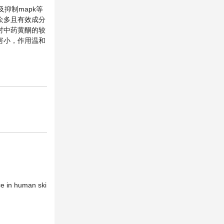
抑制mapk等
众多且有效成分
对中药黄酮的较
害小，作用温和
e in human ski