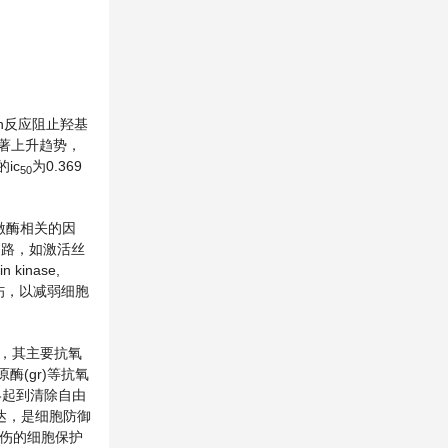
on反应阻止羟基
显著上升趋势，
ic
为0.369
50
号激酶相关的因
号通路，如激活丝
 kinase,
基损伤，以减弱细胞
t)，其主要抗氧
原酶(gr)等抗氧
最终起到清除自由
的表达，是细胞防御
胞损伤的细胞保护