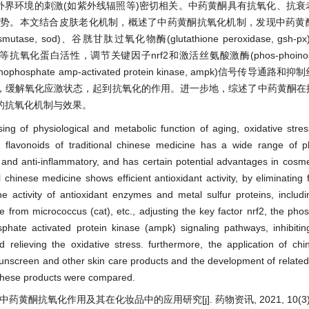
外界环境的刺激(如紫外线辐照等)密切相关。中药黄酮具有抗氧化、抗衰
优势。本文结合皮肤老化机制，概述了中药黄酮抗氧化机制，发现中药黄
se, sod)、谷胱甘肽过氧化物酶(glutathione peroxidase, gsh
属硫蛋白等抗氧化蛋白活性，调节关键因子nrf2和激活丝氨酸激酶(phos-phoinositid
hosphate amp-activated protein kinase, ampk)信号传导通
s, mapk)等信号通路，缓解氧化应激状态，起到抗氧化的作用。进一步地，综述了中药黄
的抗氧化机制与效果。
sing of physiological and metabolic function of aging, oxidative stre
n). flavonoids of traditional chinese medicine has a wide range of 
rial and anti-inflammatory, and has certain potential advantages in cosm
 chinese medicine shows efficient antioxidant activity, by eliminating f
he activity of antioxidant enzymes and metal sulfur proteins, includ
 from micrococcus (cat), etc., adjusting the key factor nrf2, the phos
phate activated protein kinase (ampk) signaling pathways, inhibitin
relieving the oxidative stress. furthermore, the application of chin
 sunscreen and other skin care products and the development of relate
 these products were compared.
中药黄酮抗氧化作用及其在化妆品中的应用研究[j]. 药物资讯, 2021, 10(3): 