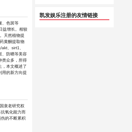
凯发娱乐注册的友情链接
皱、色斑等
日益增长。相较
]。天然植物提
中药黄酮提取物
、sirt1、
祛斑、防晒等美容
种类众多，所得
上，本文概述了
利用的新方向提
美国衰老研究权
体抗氧化能力而
损伤的不断累积