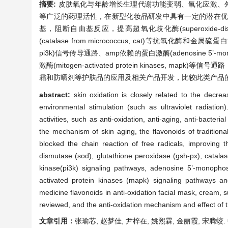
摘要:
皮肤氧化与年龄增长生理代谢功能变弱、氧化应激、
等广泛的药理活性，在新型化妆品研发中具有一定的潜在
基，阻断自由基反应，提高超氧化歧化酶(superoxide-dismuta
(catalase from micrococcus, cat)等抗氧化酶和金
pi3k)信号传导通路、amp依赖的蛋白激酶(adenosine 5’-monop
激酶(mitogen-activated protein kinase
霜和防晒剂等护肤品的应用及相关产品开发，比较此类产品
abstract:
skin oxidation is closely related to the decrea
environmental stimulation (such as ultraviolet radiatio
activities, such as anti-oxidation, anti-aging, anti-bacte
the mechanism of skin aging, the flavonoids of traditional
blocked the chain reaction of free radicals, improving t
dismutase (sod), glutathione peroxidase (gsh-px), catalase
kinase(pi3k) signaling pathways, adenosine 5’-monophos
activated protein kinases (mapk) signaling pathways and 
medicine flavonoids in anti-oxidation facial mask, cream,
reviewed, and the anti-oxidation mechanism and effect of
文章引用：
张瑜芯, 赵梦佳, 尹梓在, 姚熙霖, 金丽霞, 宋腾蛟. 