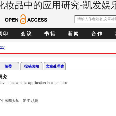
化妆品中的应用研究-凯发娱
预 印
会 议
书 籍
新 闻
合 作
021)
编委
投稿须知
文章处理费
研究
flavonoids and its application in cosmetics
江中医药大学，浙江 杭州