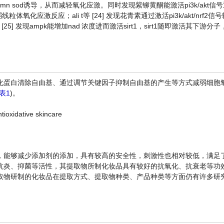
介导的mn sod诱导，从而减轻氧化应激。同时发现紫铆黄酮能激活pi3k/akt
粒体氧化应激反应；ali t等 [24] 发现花青素通过激活pi3k/akt/nrf2
] 发现ampk能增加nad
浓度进而激活sirt1，sirt1随即激活其下游分子
化蛋白清除自由基、通过调节关键因子抑制自由基的产生等方式减弱细胞
表1
)。
ntioxidative skincare
，能够减少添加剂的添加，具有较高的安全性，刺激性也相对较低，满足
化、抗炎、抑菌等活性，其提取物所制化妆品具有较好的抗氧化、抗衰老等功
取物研制的化妆品在提取方式、提取物种类、产品种类等方面仍有许多研