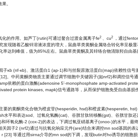
效果。
2
2
作用。如芦丁(rutin)可通过鳌合过渡金属离子fe
、cu
，通过fent
1] 研究发现随着乙酸锌溶液浓度的増大，鼠曲草类黄酮金属络合转化率呈极
转化率达到峰值，值为85%左右。鼠曲草类黄酮及其锌络合物清除羟自由基的
b (nf-κb)、激活蛋白1 (ap-1)和与丝裂原激活蛋白(map)依赖性信
2] [12]。中药黄酮类物质主要通过调节细胞中关键因子(如nrf2)和调控信
p依赖的蛋白激酶(adenosine 5’-monophosphate amp-activated protein
vated protein kinases, mapk)信号通路等，从而保护细胞免受自由
类化合物为橙皮苷(hesperidin, hsd)和橙皮素(hesperetin, hs
gsh水平和表达sod、过氧化氢酶(cat)、谷胱甘肽转移酶(gst)、谷胱甘肽还
)和环氧化酶-2 (cox-2)的表达，下调过氧亚硝基离子(onoo-)的水平，
2的相关因子2 (nrf2)通过与抗氧化响应元件(are)结合来调控mn sod基因
[23] 等通过用sirna介导的mn sod的下调，发现butin对ho诱导的细