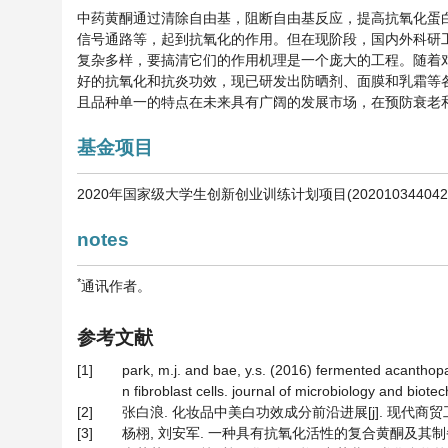
中药黄酮通过清除自由基，阻断自由基反应，提高抗氧化蛋白活性
信号通路等，起到抗氧化的作用。但在现阶段，国内外科研
复杂多样，要搞清它们的作用机理是一个庞大的工程。随着
好的抗氧化和抗炎功效，现已研发出防晒剂、面膜和乳霜等
且品种单一的特点在未来具有广阔的发展市场，在预防衰老
基金项目
2020年国家级大学生创新创业训练计划项目(202010344042
notes
*
通讯作者。
参考文献
[1]
park, m.j. and bae, y.s. (2016) fermented acanth
n fibroblast cells. journal of microbiology and biot
[2]
张白浪. 化妆品中美白功效成分前沿进展[j]. 现代商贸工业, 20
[3]
杨栩, 刘安军. 一种具有抗氧化活性的复合黄酮及其制备方法和应用[