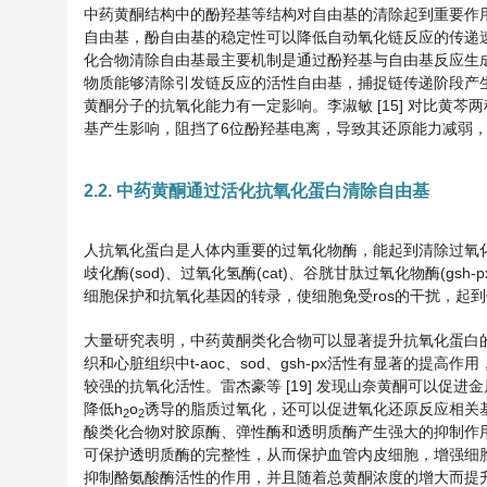
中药黄酮结构中的酚羟基等结构对自由基的清除起到重要作
自由基，酚自由基的稳定性可以降低自动氧化链反应的传递速度，从
化合物清除自由基最主要机制是通过酚羟基与自由基反应生
物质能够清除引发链反应的活性自由基，捕捉链传递阶段产
黄酮分子的抗氧化能力有一定影响。李淑敏 [15] 对比黄
基产生影响，阻挡了6位酚羟基电离，导致其还原能力减弱
2.2. 中药黄酮通过活化抗氧化蛋白清除自由基
人抗氧化蛋白是人体内重要的过氧化物酶，能起到清除过氧化
歧化酶(sod)、过氧化氢酶(cat)、谷胱甘肽过氧化物酶(gs
细胞保护和抗氧化基因的转录，使细胞免受ros的干扰，起到保
大量研究表明，中药黄酮类化合物可以显著提升抗氧化蛋白的活
织和心脏组织中t-aoc、sod、gsh-px活性有显著的提高作
较强的抗氧化活性。雷杰豪等 [19] 发现山奈黄酮可以促进
降低h
o
诱导的脂质过氧化，还可以促进氧化还原反应相关基因
2
2
酸类化合物对胶原酶、弹性酶和透明质酶产生强大的抑制作
可保护透明质酶的完整性，从而保护血管内皮细胞，增强细胞内
抑制酪氨酸酶活性的作用，并且随着总黄酮浓度的增大而提升，当总