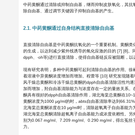
中药黄酮通过清除或抑制自由基，继而抑制皮肤氧化，其抗
除自由基、通过调节关键因子抑制自由基的产生。
2.1. 中药黄酮通过自身结构直接清除自由基
直接清除自由基是中药黄酮抗氧化的一个重要机制。黄酮类化
的生成，以达到减少紫外线诱导的氧化应激的目的 [7] [
dpph、∙oh等)进行直接清除，使得自由基链反应被阻断，
现有研究表明，多种中药黄酮可起到清除自由基的作用。徐彬人
着溶液中异黄酮浓度增加而增加。程蕾等 [10] 研究发现
风干燥总黄酮和冷冻干燥总黄酮的dpph自由基清除活性均逐渐
加而增加，羟自由基清除能力与浓度存在一定的量效关系。在
酮具有很好的dpph自由基清除作用，湖北海棠总黄酮在10~1000 
黄酮浓度为1000 μg/ml的时，abts自由基清除率达到66.31%
北海棠总黄酮浓度在10 μg/ml时，清除超氧离子自由基能力为2
湖北海棠总黄酮清除超氧离子自由基能力成浓度依赖性。另外，秦
别为0.067 mg/ml、7.209 mg/ml、0.290 m
力。