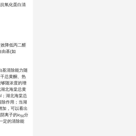
化抗氧化蛋白清
有效降低丙二醛
自由基(如
由基清除能力随
晾干总黄酮、热
率能够随浓度的增
发现湖北海棠总黄
g/ml；湖北海棠总
基清除作用；当湖
而增加，可以看出
阴离子的ic
分
50
具有一定的清除能