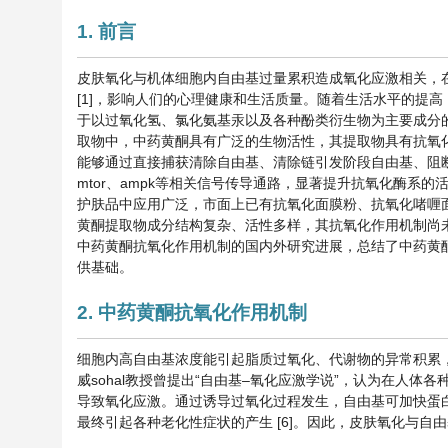
1. 前言
皮肤氧化与机体细胞内自由基过量累积造成氧化应激相关，
[1]，影响人们的心理健康和生活质量。随着生活水平的提
于以过氧化氢、氯化氨基汞以及各种酚类衍生物为主要成分的
取物中，中药黄酮具有广泛的生物活性，其提取物具有抗氧化
能够通过直接捕获清除自由基、清除链引发阶段自由基、阻断自由基链
mtor、ampk等相关信号传导通路，显著提升抗氧化酶系
护肤品中应用广泛，市面上已有抗氧化面膜粉、抗氧化啫喱
黄酮提取物成分结构复杂、活性多样，其抗氧化作用机制尚
中药黄酮抗氧化作用机制的国内外研究进展，总结了中药黄
供基础。
2. 中药黄酮抗氧化作用机制
细胞内高自由基浓度能引起脂质过氧化、代谢物的异常积累，
威sohal教授曾提出“自由基–氧化应激学说”，认为在人
导致氧化应激。通过诱导过氧化过程发生，自由基可加快蛋白
最终引起各种老化性症状的产生 [6]。因此，皮肤氧化与自