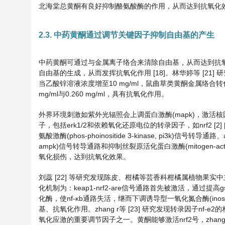
北海棠总黄酮有良好抑制酪氨酸酶的作用，从而达到抗氧化
2.3. 中药黄酮通过调节关键因子抑制自由基的产生
中药黄酮可通过与金属离子络合来清除自由基，从而达到抗氧化的
自由基的生成，从而发挥抗氧化作用 [18]。林华婷等 [2
当乙酸锌溶液浓度增至10 mg/ml，鼠曲草类黄酮金属络合
mg/ml与0.260 mg/ml，具有抗氧化作用。
外界环境刺激如紫外光辐照会上调蛋白激酶(mapk)，激活核因子κ
子，包括erk1/2和依赖氧化还原电位的转录因子，如nrf2 [
氨酸激酶(phos-phoinositide 3-kinase, pi3k)信号转导通路、am
ampk)信号转导通路和抑制丝裂原活化蛋白激酶(mitogen-acti
氧化损伤，达到抗氧化效果。
刘蕊 [22] 等研究发现陈皮、柑橘等芸香科柑橘属植物果实中主要的黄酮
化机制为：keap1-nrf2-are信号通路首先被激活，通过提高
化酶，使nf-κb通路失活，继而下调诱导型一氧化氮合酶(inos
基、抗氧化作用。zhang r等 [23] 研究发现转录因子nf-e
氧化应激的重要调节因子之一。黄酮能够激活nrf2号，zhang r 