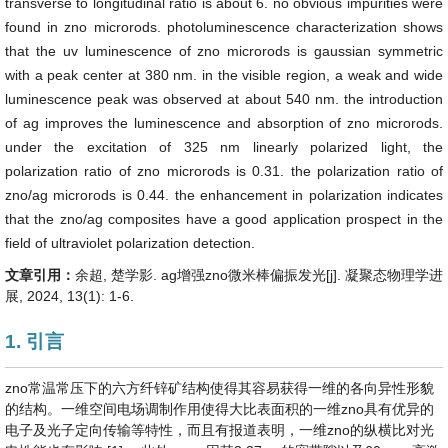
transverse to longitudinal ratio is about 6. no obvious impurities were
found in zno microrods. photoluminescence characterization shows
that the uv luminescence of zno microrods is gaussian symmetric
with a peak center at 380 nm. in the visible region, a weak and wide
luminescence peak was observed at about 540 nm. the introduction
of ag improves the luminescence and absorption of zno microrods.
under the excitation of 325 nm linearly polarized light, the
polarization ratio of zno microrods is 0.31. the polarization ratio of
zno/ag microrods is 0.44. the enhancement in polarization indicates
that the zno/ag composites have a good application prospect in the
field of ultraviolet polarization detection.
文章引用：
余超, 楚学影. ag增强zno微米棒偏振发光[j]. 凝聚态物理学进
展, 2024, 13(1): 1-6.
1. 引言
zno常温常压下的六方纤锌矿结构使得其容易获得一维的各向异性形貌
的结构。一维空间电场调制作用使得大比表面积的一维zno具有优异的
电子及光子定向传输等特性，而且有报道表明，一维zno的纵横比对光