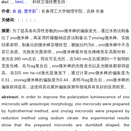
doi:
, ,
html
,
,
科研立项经费支持
*
作者:
余 超
,
楚学影
：长春理工大学物理学院，吉林 长春
关键词:
；；；；；
摘要:
为了提高各向异性形貌的zno微米棒的偏振发光，通过水热法制备
出了zno微米棒，再采用柠檬酸钠还原法制备出了zno/ag微米棒。实验
结果表明，制备出的微米棒呈哑铃型，横纵比约为6，zno微米棒中不含
其它杂质。光致发光图表明，zno微米棒紫外发光峰峰形呈高斯对称，
发光在380 nm左右，而在可见光区，在540 nm左右观测到一个较弱的
宽发光峰。在与ag复合后，zno微米棒的光致发光以及光吸收都获得提
高。在325 nm he-cd激光器激发下，通过计算zno微米棒的偏振度为
0.31，zno/ag微米棒的偏振度为0.44，表明与ag复合后，zno微米棒的
偏振获得提高，这使得其在紫外偏振探测等领域具有良好的应用前景。
abstract:
in order to improve the polarization luminescence of zno
microrods with anisotropic morphology, zno microrods were prepared
by hydrothermal method, and zno/ag microrods were prepared by
reduction method using sodium citrate. the experimental results
show that the prepared microrods are dumbbell shaped. the