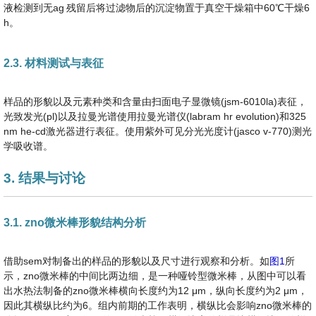
液检测到无ag
残留后将过滤物后的沉淀物置于真空干燥箱中60℃干燥6
h。
2.3. 材料测试与表征
样品的形貌以及元素种类和含量由扫面电子显微镜(jsm-6010la)表征，
光致发光(pl)以及拉曼光谱使用拉曼光谱仪(labram hr evolution)和325
nm he-cd激光器进行表征。使用紫外可见分光光度计(jasco v-770)测光
学吸收谱。
3. 结果与讨论
3.1. zno微米棒形貌结构分析
借助sem对制备出的样品的形貌以及尺寸进行观察和分析。如
图1
所
示，zno微米棒的中间比两边细，是一种哑铃型微米棒，从图中可以看
出水热法制备的zno微米棒横向长度约为12 μm，纵向长度约为2 μm，
因此其横纵比约为6。组内前期的工作表明，横纵比会影响zno微米棒的