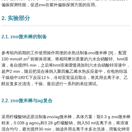
偏振探测性能，促进zno在紫外偏振探测方面的应用。
2. 实验部分
2.1. zno微米棒的制备
参考组内前期的工作使用操作简便的水热法制备zno微米棒 [9] 。配置
2
100 mmol/l zn
前驱体溶液。将相同摩尔质量的六水合硝酸锌、hmt溶
液，各自搅拌5 min，之后将hmt溶液缓慢滴加到六水合硝酸锌溶液中，
超声2 min，随后把混合液倒入聚四氟乙烯水热反应釜中，在电热恒温
干燥箱中180℃下反应12 h，冷却至室温后取出，将其用去离子水、乙
醇反复多次清洗，干燥。最后进行一系列的表征测试。
2.2. zno微米棒与ag复合
采用柠檬酸钠还原法制备zno/ag微米棒，具体方案：取0.3 g zno微米棒
粉末，0.038 g agno
和3.28 g柠檬酸钠，倒入50 ml去离子水，将溶液
3
混合均匀，避光搅拌30 min，抽滤并用去离子水多次洗涤，用氯化钾溶