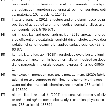
ancement in green luminescence of zno nanorods grown by d
c-unbalanced magnetron sputtering at room temperature. opti
cal materials, 108, article id: 110418.
[3]
li, x. and wang, y. (2011) structure and photolumi-nescence pr
operties of ag-coated zno nano-needles. journal of alloys and
compounds, 509, 5765-5768.
[4]
raji, r., sibi, k.s. and gopchandran, k.g. (2018) zno:ag nanorod
s as efficient photocatalysts: sunlight driven photocatalytic deg
radation of sulforhodamine b. applied surface science, 427, 8
63-875.
[5]
kumari, l. and kar, a.k. (2019) morphology evolution and lumin
escence enhancement in hydrothermally synthesized ag dope
d zno nanorods. materials research express, 6, article 0950b
1.
[6]
munawar, k., mansoor, m.a. and olmstead, m.m. (2020) fabric
ation of ag-zno composite thin films for plasmonic enhanced
water splitting. materials chemistry and physics, 255, article i
d: 123220.
[7]
nie, m., liao, j. and cai, h. (2021) photocatalytic property of silv
er enhanced ag/zno composite catalyst. chemical physics lett
ers, 768, article id: 138394.