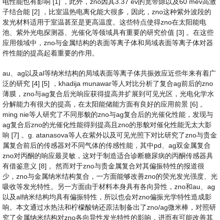
电性能也有影响 [1] ，此外，zno因其3.37 ev的宽带隙以及60 mev高激
子结合能 [2] ，比室温热电离化能大很多，因此，zno这种紫外波段的
发光材料适用于室温甚至是更高温度。这些特点使得zno在太阳能电
池、紫外光电探测器、光催化等领域具有重要的研究价值 [3] 。在这些
应用领域中，zno与金属结构的表面等离子体和局域表面等离子体对器
件性能的提高起着重要的作用。
au、ag以及al等纳米结构的局域表面等离子体共振效应近些年来有着广
泛的研究 [4] [5] ，khadija munawar等人对比分析了复合ag前后的zno
薄膜，zno与ag复合后光响应获得提高并扩展到可见光区，光电化学水
分解能力有很大的提高，在太阳能储能方面有良好的应用前景 [6] 。
ming nie等人研究了不同形貌的zno与ag复合后的光催化性能，发现与
ag复合后zno的光催化性能得到提高且zno的形貌对催化性能无太大影
响 [7] 。g. atanasova等人在紫外以及可见光照下对比研究了zno与贵金
属复合前后的传感器对不同气体的传感性能，其中pd、ag双金属复合
zno对丙酮的响应最灵敏，这对于制造适合诊断糖尿病的丙酮传感器具
有借鉴意义 [8] 。然而对于zno与贵金属复合对其偏振特性的报道很
少，zno与金属纳米结构复合，一方面能够改善zno的荧光发光强度、光
吸收等发光特性。另一方面由于材料本身具有各向异性，zno和au、ag
以及al纳米结构均具有偏振特性，所以也会对zno偏振光学特性造成影
响。本文通过水热法和柠檬酸钠还原法制备出了zno/ag微米棒，对照研
究了金属纳米结构对zno各向异性发光特性的影响，进而有可能改善其