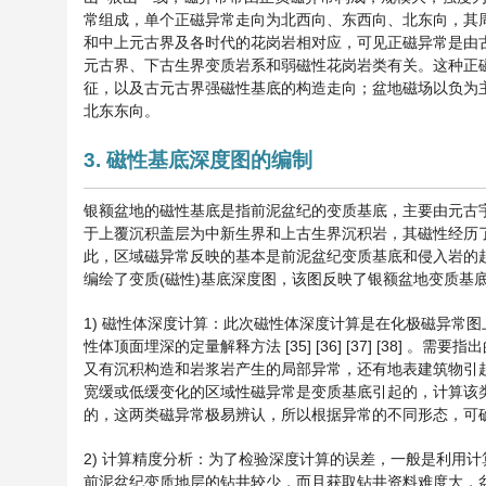
常组成，单个正磁异常走向为北西向、东西向、北东向，其
和中上元古界及各时代的花岗岩相对应，可见正磁异常是由
元古界、下古生界变质岩系和弱磁性花岗岩类有关。这种正
征，以及古元古界强磁性基底的构造走向；盆地磁场以负为主，
北东东向。
3. 磁性基底深度图的编制
银额盆地的磁性基底是指前泥盆纪的变质基底，主要由元古
于上覆沉积盖层为中新生界和上古生界沉积岩，其磁性经历
此，区域磁异常反映的基本是前泥盆纪变质基底和侵入岩的
编绘了变质(磁性)基底深度图，该图反映了银额盆地变质基
1) 磁性体深度计算：此次磁性体深度计算是在化极磁异常
性体顶面埋深的定量解释方法 ‎[35] ‎[36] ‎[37] ‎
又有沉积构造和岩浆岩产生的局部异常，还有地表建筑物引
宽缓或低缓变化的区域性磁异常是变质基底引起的，计算该类
的，这两类磁异常极易辨认，所以根据异常的不同形态，可
2) 计算精度分析：为了检验深度计算的误差，一般是利用
前泥盆纪变质地层的钻井较少，而且获取钻井资料难度大，盆