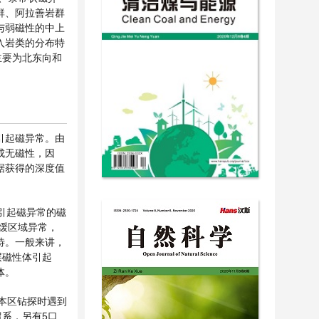
群、阿拉善岩群
与弱磁性的中上
入岩类的分布特
主要为北东向和
引起磁异常。由
成无磁性，因
据获得的深度值
引起磁异常的磁
的宽缓区域异常，
待。一般来讲，
层磁性体引起
体。
本区钻探时遇到
系，另有5口