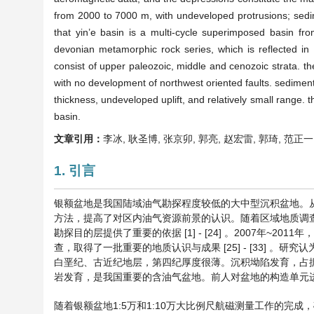
from 2000 to 7000 m, with undeveloped protrusions; sedim
that yin’e basin is a multi-cycle superimposed basin f
devonian metamorphic rock series, which is reflected in
consist of upper paleozoic, middle and cenozoic strata. th
with no development of northwest oriented faults. sediment
thickness, undeveloped uplift, and relatively small range. t
basin.
文章引用：
李冰, 耿圣博, 张京卯, 郭亮, 赵宏雷, 郭琦, 范正一. 
1. 引言
银额盆地是我国陆域油气勘探程度较低的大中型沉积盆地。从
方法，提高了对区内油气资源前景的认识。随着区域地质调
勘探目的层提供了重要的依据 ‎[1] - ‎[24] 。2007
查，取得了一批重要的地质认识与成果 ‎[25] - ‎[33
白垩纪、古近纪地层，第四纪厚度很薄。沉积坳陷发育，占
岩发育，是我国重要的含油气盆地。前人对盆地的构造单元进
随着银额盆地1:5万和1:10万大比例尺航磁测量工作的完成