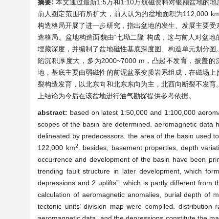
摘要:
本文通过最新1:5万和1:10万航磁资料对银额盆地
前人圈定范围有所扩大，前人认为的盆地面积为112,000 k
构造格局开展了进一步研究，指出盆地的发生、发展主要受
造格局。盆地构造面貌由“七坳二隆”构成，这与前人对盆地
埋藏深度，并编制了盆地磁性基底深度图、构造单元划分图
陷沉积厚度大，多为2000~7000 m，凸起不发育，披
地，基底主要由弱磁性的前泥盆系变质岩系组成，在磁场上
裂构造发育，以北东向和北东东向为主，北西向断裂不发育
上结论为今后在该盆地进行油气勘探提供参考依据。
abstract:
based on latest 1:50,000 and 1:100,000 aeromag
scopes of the basin are determined. aeromagnetic data h
delineated by predecessors. the area of the basin used 
2
122,000 km
. besides, basement properties, depth variati
occurrence and development of the basin have been primar
trending fault structure in later development, which form
depressions and 2 uplifts”, which is partly different from 
calculation of aeromagnetic anomalies, burial depth o
tectonic units’ division map were compiled. distributio
aeromagnetic data, and the depressions constitute the mai