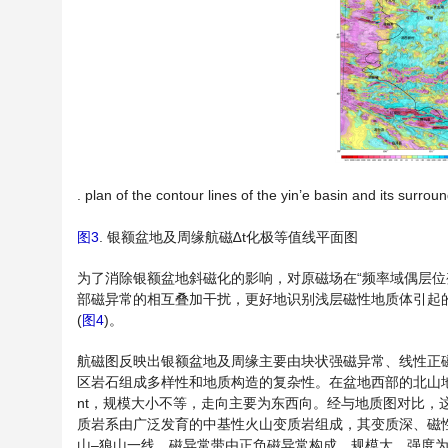
. plan of the contour lines of the yin’e basin and its surro
图3
. 银额盆地及周缘航磁∆t化极等值线平面图
为了消除银额盆地斜磁化的影响，对原磁场在“频率域偶层位变倾角
部磁异常的相互叠加干扰，更好地识别浅层磁性地质体引起
(
图4
)。
航磁图反映出银额盆地及周缘主要由块状强磁异常、线性正
区岩石组成多样性和地质构造的复杂性。在盆地西部的北山地
nt，规模大小不等，走向主要为东西向。经与地质图对比
质岩系由广泛发育的中基性火山变质岩组成，其变质深、磁
山–狼山一线，磁异常带由正负磁异常构成，规模大，强度为−