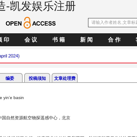
造-凯发娱乐注册
预 印
会 议
书 籍
新 闻
合 作
april 2024)
编委
投稿须知
文章处理费
e yin’e basin
中国自然资源航空物探遥感中心，北京