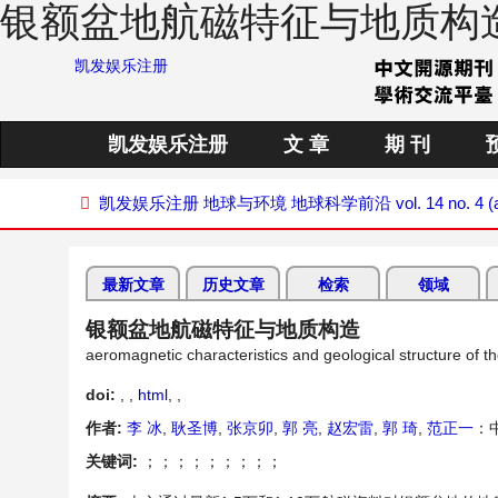
银额盆地航磁特征与地质构
凯发娱乐注册
凯发娱乐注册
文 章
期 刊
凯发娱乐注册
地球与环境
地球科学前沿
vol. 14 no. 4 (
最新文章
历史文章
检索
领域
银额盆地航磁特征与地质构造
aeromagnetic characteristics and geological structure of th
doi:
, ,
html
,
,
作者:
李 冰
,
耿圣博
,
张京卯
,
郭 亮
,
赵宏雷
,
郭 琦
,
范正一
：
关键词:
；；；；；；；；；