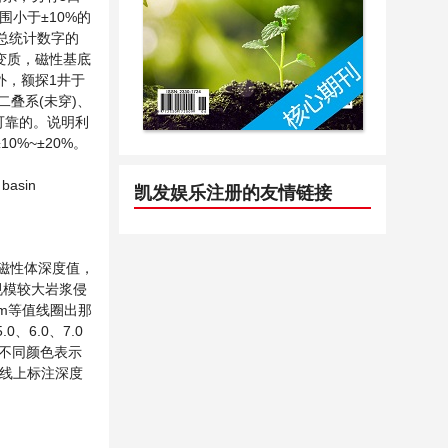
围小于±10%的
占总统计数字的
变质，磁性基底
外，额探1井于
遇二叠系(未穿)、
较可靠的。说明利
%~±20%。
 basin
凯发娱乐注册的友情链接
磁性体深度值，
规模较大岩浆侵
m等值线圈出那
、6.0、7.0
用不同颜色表示
度线上标注深度