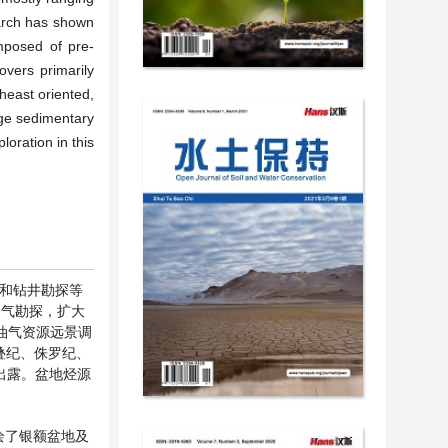
earch has shown
mposed of pre-
overs primarily
heast oriented,
rge sedimentary
loration in this
震和钻井勘探等
油气勘探，扩大
系油气资源远景调
二叠纪、侏罗纪、
出露。盆地烃源
绘了银额盆地及