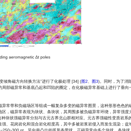
unding aeromagnetic ∆t poles
磁方向转换方法”进行了化极处理 ‎[34] (
图2
、
图3
)。同时，为了消
的局部磁异常和基底凸起和凹陷的圈定，在化极磁异常基础上进行了垂向
磁异常带和负磁场区等组成一幅复杂多变的磁异常图景，这种形形色色的
区，磁异常表现为块状、条块状，其周围多被负磁异常环绕，异常强度大多
，这种块状强磁异常分别与古元古界北山群相对应。元古界强磁性变质岩系
性强、花岗岩化和混合岩化程度高，其中多被岩浆岩侵入而发生混染；盆
250~300 nt，呈向南凸出的弧形条带状，正磁异常由多个块状、条块