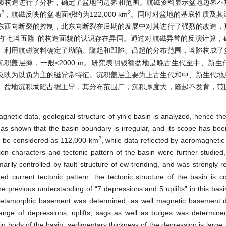
的地质构造进行了分析，确定了盆地的边界和范围。航磁资料显示盆地边界
2
2
m
，航磁反映的盆地面积约为122,000 km
。同时对盆地的基底性质及其
东西向断裂的控制，北东向断裂在后期的发展中对其进行了强烈的改造，
的“七坳五隆”的构造面貌的认识存在异同。通过对航磁异常的反演计算，
。利用航磁资料确定了坳陷、隆起和凹陷、凸起的分布范围，坳陷构成了
盖的沉积盖层薄，一般<2000 m。研究表明银额盆地是晚古生代至中、新
反映为以负为主的磁异常特征。沉积盖层主要为上古生代和中、新生代地
。盆地沉积坳陷占据主导，其分布范围广，沉积厚度大，隆起不发育，范
netic data, geological structure of yin’e basin is analyzed, hence t
as shown that the basin boundary is irregular, and its scope has be
2
to be considered as 112,000 km
, while data reflected by aeromagnetic
on characters and tectonic pattern of the basin were further studied, 
ily controlled by fault structure of ew-trending, and was strongly 
ed current tectonic pattern. the tectonic structure of the basin is co
the previous understanding of “7 depressions and 5 uplifts” in this basi
f metamorphic basement was determined, as well magnetic basement
n range of depressions, uplifts, sags as well as bulges was determi
n body of the basin. sedimentary thickness of the depression is large,