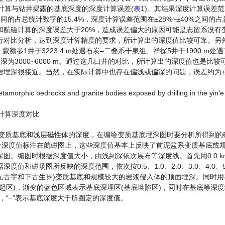
计算与钻井揭露的基底深度的深度计算误差(
表1
)。其结果深度计算误差范
%之间的占总统计数字的15.4%，深度计算误差范围在±28%~±40%之间的
层和航磁计算的深度误差大于20%，造成误差偏大的原因可能是志留系没有
行对比分析，达到深度计算精度的要求，所计算出的深度值比较可靠。另
、蒙额参1井于3223.4 m处遇石炭–二叠系干泉组、祥探5井于1900 m处
底埋深为3000~6000 m。通过这几口井的对比，所计算出的深度值也是比
埋深很接近。当然，在实际计算中也存在偏浅或偏深的问题，误差约为±10
tamorphic bedrocks and granite bodies exposed by drilling in the yin’e
计算深度对比
了变质基底和浅层磁性体的深度，在编绘变质基底埋深图时要分析所得到的
个深度值标注在航磁图上，这些深度值基本上反映了前泥盆系变质基底或
图。编图时根据深度值大小，由浅到深依次展布等深度线。首先用0.0 k
磁场图所反映的深度范围，依次按0.5、1.0、2.0、3.0、4.0、5.0
或元古宇和下古生界)变质基底和规模较大的岩浆侵入体的顶面埋深。同时
起区)，渐变的蓝色区域表示基底深埋区(基底坳陷区)，同时在基底等深
，“−”表示基底深度大于所圈定的深度值。