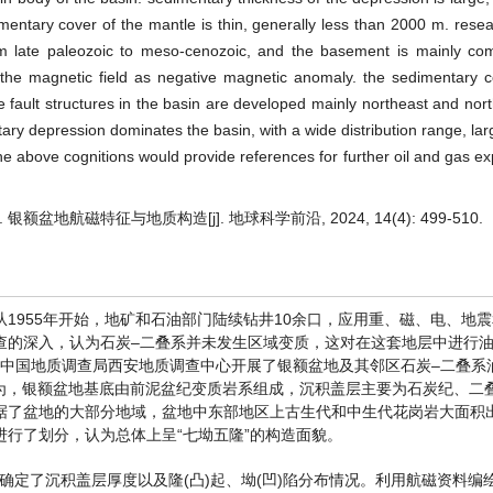
entary cover of the mantle is thin, generally less than 2000 m. res
rom late paleozoic to meso-cenozoic, and the basement is mainly co
 the magnetic field as negative magnetic anomaly. the sedimentary c
e fault structures in the basin are developed mainly northeast and nort
ary depression dominates the basin, with a wide distribution range, la
he above cognitions would provide references for further oil and gas exp
银额盆地航磁特征与地质构造[j]. 地球科学前沿, 2024, 14(4): 499-510.
1955年开始，地矿和石油部门陆续钻井10余口，应用重、磁、电、地
查的深入，认为石炭–二叠系并未发生区域变质，这对在这套地层中进行
年~2011年，中国地质调查局西安地质调查中心开展了银额盆地及其邻区石炭–二叠
] 。研究认为，银额盆地基底由前泥盆纪变质岩系组成，沉积盖层主要为石炭纪、
据了盆地的大部分地域，盆地中东部地区上古生代和中生代花岗岩大面积
行了划分，认为总体上呈“七坳五隆”的构造面貌。
，确定了沉积盖层厚度以及隆(凸)起、坳(凹)陷分布情况。利用航磁资料编