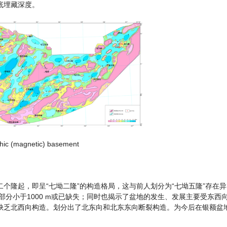
底埋藏深度。
phic (magnetic) basement
个隆起，即呈“七坳二隆”的构造格局，这与前人划分为“七坳五隆”存在
，大部分小于1000 m或已缺失；同时也揭示了盆地的发生、发展主要受东西
缺乏北西向构造。划分出了北东向和北东东向断裂构造。为今后在银额盆