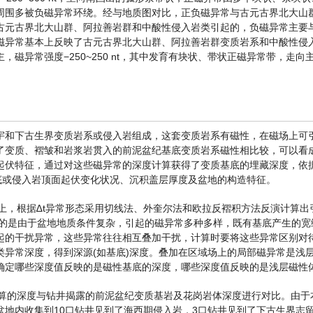
周围多被负磁异常环绕。经与地质图对比，正负磁异常与古元古界北大山
古元古界北大山群、阿拉善岩群和中酸性侵入岩类引起的，负磁异常主要
磁异常基本上反映了古元古界北大山群、阿拉善岩群变质岩系和中酸性侵
磁异常强度−250~250 nt，其中发育有块状、带状正磁异常带，走向
宇和下古生界变质岩系或侵入岩组成，这套变质岩系有磁性，在磁场上可
了变质、褶皱和岩浆岩贯入的前泥盆纪基底变质岩系磁性相比较，可以看
起伏特征，通过对这些磁异常的深度计算获得了变质基底的埋藏深度，依
底或侵入岩顶面起伏变化状况、沉积盖层厚度及盆地的构造特征。
图上，根据∆t异常形态采用切线法、外奎尔法和欧拉反褶积方法反演计算出
[38] 。需要指出的是由于盆地地质条件复杂，引起的磁异常多种多样，既有基底产生
起的干扰异常，这些异常往往相互叠加干扰，计算时要将这些异常区别对
异常深度，得到深源(如基底)深度。叠加在区域场上的局部磁异常是浅
确定哪些深度值反映的是磁性基底的深度，哪些深度值反映的是浅层磁性
计算的深度与钻井揭露的前泥盆纪变质基岩及花岗岩体深度进行对比。由于
地内收集到10口钻井见到了海西期侵入岩，3口钻井见到了下古生界志留