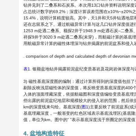
钻井见到了二叠系和石炭系。本次用13口钻井资料说明深度
占总统计数字的69.2%；深度计算误差范围在±10%~±20
15.4%，说明计算精度较高。其中，天1井和天5井钻遇地
还在志留系之下。通过航磁异常计算与这几口钻井深度值进
1253 m处遇二叠系、额探2井于1948.9 m处遇石炭–二叠系
祥探9井于3020.9 m处遇二叠系(未穿)，而航磁计算的基
用航磁异常计算的磁性体埋深与钻井揭露的前泥盆系和侵入岩
. comparison of depth and calculated depth of devonian me
表1
. 银额盆地钻井揭露前泥盆纪变质基岩及花岗岩体深度与
3) 磁性基底深度图的编制：通过计算所得到的深度值包括
剔除反映浅层磁性体的深度值，将反映变质基底深度的400
入体的顶面埋藏深度，依据航磁图和深度值编绘变质基底埋深
些出露的前泥盆纪地层和规模较大的侵入岩的范围，然后依据深度值和
km的深度线来勾绘。基底深度(
图1
)主要反映了前泥盆系(
基底埋藏深度，一般渐变的红色区域表示基底浅埋区(基底隆
值，单位为km。图中的“ ”表示基底深度浅于所圈定的深度值
4. 盆地构造特征