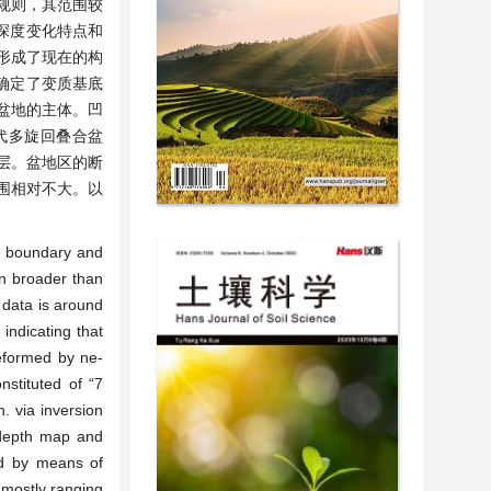
不规则，其范围较
深度变化特点和
形成了现在的构
确定了变质基底
盆地的主体。凹
生代多旋回叠合盆
层。盆地区的断
围相对不大。以
he boundary and
en broader than
 data is around
indicating that
reformed by ne-
nstituted of “7
n. via inversion
 depth map and
ned by means of
 mostly ranging