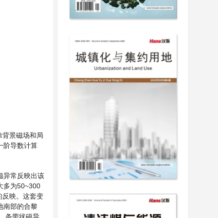
除背景磁场和局
一阶导数计算
磁异常反映出该
为50~300
的反映。这套变
地南部的合黎
状、条带状磁异