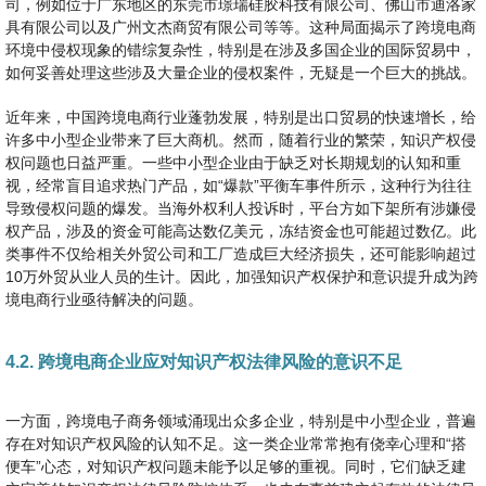
司，例如位于广东地区的东莞市璟瑞硅胶科技有限公司、佛山市迪洛家
具有限公司以及广州文杰商贸有限公司等等。这种局面揭示了跨境电商
环境中侵权现象的错综复杂性，特别是在涉及多国企业的国际贸易中，
如何妥善处理这些涉及大量企业的侵权案件，无疑是一个巨大的挑战。
近年来，中国跨境电商行业蓬勃发展，特别是出口贸易的快速增长，给
许多中小型企业带来了巨大商机。然而，随着行业的繁荣，知识产权侵
权问题也日益严重。一些中小型企业由于缺乏对长期规划的认知和重
视，经常盲目追求热门产品，如“爆款”平衡车事件所示，这种行为往往
导致侵权问题的爆发。当海外权利人投诉时，平台方如下架所有涉嫌侵
权产品，涉及的资金可能高达数亿美元，冻结资金也可能超过数亿。此
类事件不仅给相关外贸公司和工厂造成巨大经济损失，还可能影响超过
10万外贸从业人员的生计。因此，加强知识产权保护和意识提升成为跨
境电商行业亟待解决的问题。
4.2. 跨境电商企业应对知识产权法律风险的意识不足
一方面，跨境电子商务领域涌现出众多企业，特别是中小型企业，普遍
存在对知识产权风险的认知不足。这一类企业常常抱有侥幸心理和“搭
便车”心态，对知识产权问题未能予以足够的重视。同时，它们缺乏建