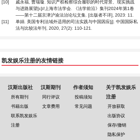
[10]
戚永福, 曹瑞璇. 知识产权检察综合履职的时代背景、现实挑战
与进路展望[c]//上海市法学会. 《法学前沿》集刊2024年第1卷
——第十二届京津沪渝法治论坛文集. [出版者不详], 2023: 11.
[11]
单娟. 美国专利法域外适用的司法实践与中国因应[j]. 中国国际私
法与比较法年刊, 2020, 27(2): 110-121.
凯发娱乐注册的友情链接
汉斯出版社
汉斯期刊
作者须知
关于凯发娱乐
注册
所有期刊
同行评议
投稿须知
书籍出版
文章费用
常见问题
开放获取
联系凯发娱乐
出版协议
注册
保存/撤销
隐私保护