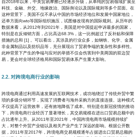
自2018年以来，中美贸易摩擦已经逐步升级，从单纯的贸易领域扩展至
科技、金融、外交、地缘政治、国际舆论以及国际规则等多个层面。在
这种背景下，美国不仅不承认中国的市场经济地位和发展中国家地位，
还单方面向wto等国际组织施压，试图修改现有的国际规则。从历年的
数据来看，从2012年到2021年，美国是对中国提起申诉最多的国家，
特别是在反倾销方面，占比高达68.3%，这一比例超过了反补贴和保障
措施的总和 [1] 。可以看出，其涉及的行业众多，如钢铁、化学、金属
非金属制品以及纺织品等，充分展现出了贸易争端的复杂性和多样性。
此种背景下产生的争端与应对的举措不仅会伤害到中美两国的双边贸
易，更会对全球经济格局和国际贸易体系产生重大影响。
2.2. 对跨境电商行业的影响
跨境电商通过利用高速发展的互联网技术，成功地绕过了传统外贸中繁
琐的多级分销环节，实现了消费者与海外采购方的直接连接。这种模式
不仅提高了运营效率，还有效地降低了成本。特别是在新冠疫情的推动
下，跨境电商行业经历了显著增长，其交易规模在进出口贸易总额中的
占比逐年上升。从2011年至2021年，中国跨境电商市场规模持续扩
大，对整个外贸产业链以及相关产业产生了深远的影响。根据公开数
据，2011年至2017年，跨境电商交易规模逐年占据进出口贸易总额的