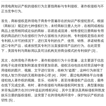
跨境电商知识产权的侵权行为主要指商标与专利侵权、著作权侵权与不
正当竞争行为。
首先，商标侵权是跨境电子商务中普遍存在的知识产权侵犯形式。根据
《商标法》规定的七种侵权行为，未经商标注册人允许，在相同或相似
商品上使用相同或近似的商标，容易造成混淆，销售侵犯注册商标专用
权的商品的行为在侵权行为中占据相当大的比例。专利侵权是指在未经
专利权人许可的情况下，进行其专利的生产、使用、销售、承诺销售或
进口专利产品，或者按照其专利方法直接获得产品的行为。在此背景
下，美国专利与商标局以及司法机构支持商业模式的专利保护 [3] 。
其次，在跨境电子商务中，著作权侵权行为十分普遍，这主要源于信息
的电子化使得复制和篡改变得更加容易。侵权活动包括在经营店铺中使
用侵权的图片、视频、文字进行宣传，俗称为“盗图”，这种行为体现了
对他人智力劳动的无视和侥幸心理 [4] 。同时，通过电商网络平台传播
侵犯他人著作权的视频、音乐、动画等，甚至传播侵权产品信息，最终
在线下完成交易。有时，著作权侵权与商标侵权同时发生，典型案例如
米菲兔品牌方在2019年提起的维权诉讼，其中主要涉及商标侵权和凯发
娱乐注册的版权侵权。这突显了在跨境电商环境中，保护知识产权的迫
切性 [5] 。