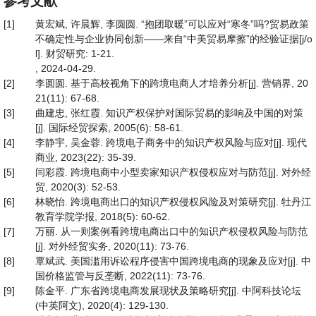
参考文献
[1]
黄宏斌, 许晨辉, 李圆圆. “抱团取暖”可以应对“寒冬”吗?贸易政策
不确定性与企业协同创新——来自“中美贸易摩擦”的经验证据[j/o
l]. 财贸研究: 1-21.
, 2024-04-29.
[2]
李圆圆. 基于高校视角下的跨境电商人才培养分析[j]. 营销界, 20
21(11): 67-68.
[3]
曲建忠, 张红霞. 知识产权保护对国际贸易的影响及中国的对策
[j]. 国际经贸探索, 2005(6): 58-61.
[4]
李静宇, 吴金蓉. 跨境电子商务中的知识产权风险与应对[j]. 现代
商业, 2023(22): 35-39.
[5]
闫彩霞. 跨境电商中小型卖家知识产权侵权应对与防范[j]. 对外经
贸, 2020(3): 52-53.
[6]
林晓怡. 跨境电商出口的知识产权侵权风险及对策研究[j]. 牡丹江
教育学院学报, 2018(5): 60-62.
[7]
万丽. 从一则案例看跨境电商出口中的知识产权侵权风险与防范
[j]. 对外经贸实务, 2020(11): 73-76.
[8]
覃斌武. 美国滥用诉讼程序侵害中国跨境电商的现象及应对[j]. 中
国价格监管与反垄断, 2022(11): 73-76.
[9]
陈金平. 广东省跨境电商发展现状及策略研究[j]. 中阿科技论坛
(中英阿文), 2020(4): 129-130.