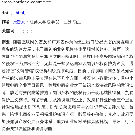
cross-border e-commerce
doi:
, ,
html
,
,
作者:
张晋元
：江苏大学法学院，江苏 镇江
关键词:
；；；；；
摘要:
随着互联网的普及和广东省作为传统进出口贸易大省的跨境电子
商务的迅速发展，电子商务的业务规模整体呈现增长趋势。然而，这一
发展也伴随着贸易纠纷和冲突的不断加剧，跨境电子商务领域知识产权
的侵权行为层出不穷，尤其是一些发达国家以知识产权保护为名义，通
过行使“长臂管辖”权使得纠纷愈演愈烈。目前，跨境电子商务领域知识
产权的法律风险主要表现在以下几个方面：涉案企业数量众多，且中小
跨境电商企业盲目跟风；跨境电商企业对于知识产权法律风险的意识淡
薄，缺乏有效的防范措施；知识产权的侵权行为呈现地域性特征，贸易
保护主义盛行。有鉴于此，从跨境电商企业、政府和行业协会三个层面
针对性地提出以下对策，以预防跨境电商中的知识产权法律风险。首
先，跨境电商企业要积极维护知识产权，彰显核心价值；其次，政府要
加强知识产权公共服务体系，助力企业应对法律风险挑战；最后，行业
协会要加强监督和协调职能。