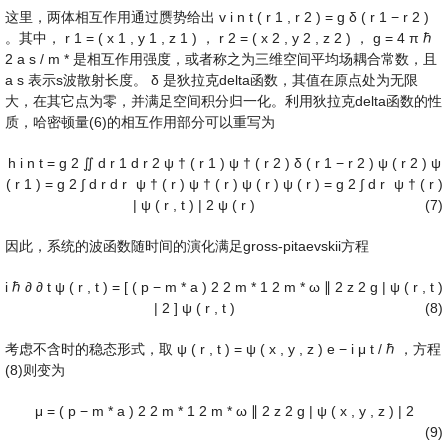
这里，两体相互作用通过赝势给出
v
i
n
t
(
r
1
,
r
2
)
=
g
δ
(
r
1
−
r
2
)
。其中，
r
1
=
(
x
1
,
y
1
,
z
1
)
，
r
2
=
(
x
2
,
y
2
,
z
2
)
，
g
=
4
π
ℏ
2
a
s
/
m
*
是相互作用强度，或者称之为三维空间平均场耦合常数，且
a
s
表示s波散射长度。
δ
是狄拉克delta函数，其值在原点处为无限
大，在其它点为零，并满足空间积分归一化。利用狄拉克delta函数的性
质，哈密顿量(6)的相互作用部分可以重写为
h
i
n
t
=
g
2
∬
d
r
1
d
r
2
ψ
†
(
r
1
)
ψ
†
(
r
2
)
δ
(
r
1
−
r
2
)
ψ
(
r
2
)
ψ
(
r
1
)
=
g
2
∫
d
r
d
r
ψ
†
(
r
)
ψ
†
(
r
)
ψ
(
r
)
ψ
(
r
)
=
g
2
∫
d
r
ψ
†
(
r
)
|
ψ
(
r
,
t
)
|
2
ψ
(
r
)
(7)
因此，系统的波函数随时间的演化满足gross-pitaevskii方程
i
ℏ
∂
∂
t
ψ
(
r
,
t
)
=
[
(
p
−
m
*
a
)
2
2
m
*
1
2
m
*
ω
∥
2
z
2
g
|
ψ
(
r
,
t
)
|
2
]
ψ
(
r
,
t
)
(8)
考虑不含时的稳态形式，取
ψ
(
r
,
t
)
=
ψ
(
x
,
y
,
z
)
e
−
i
μ
t
/
ℏ
，方程
(8)则变为
μ
=
(
p
−
m
*
a
)
2
2
m
*
1
2
m
*
ω
∥
2
z
2
g
|
ψ
(
x
,
y
,
z
)
|
2
(9)