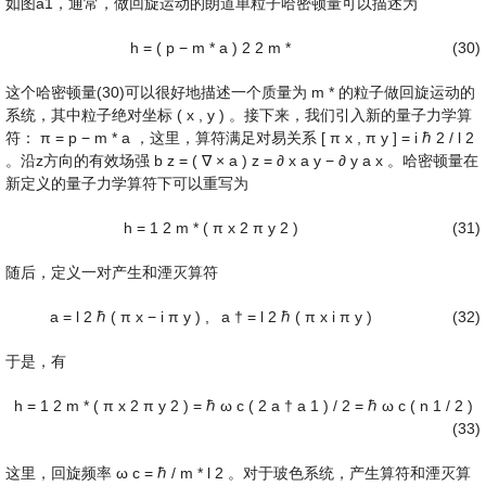
如图a1，通常，做回旋运动的朗道单粒子哈密顿量可以描述为
h
=
(
p
−
m
*
a
)
2
2
m
*
(30)
这个哈密顿量(30)可以很好地描述一个质量为
m
*
的粒子做回旋运动的
系统，其中粒子绝对坐标
(
x
,
y
)
。接下来，我们引入新的量子力学算
符：
π
=
p
−
m
*
a
，这里，算符满足对易关系
[
π
x
,
π
y
]
=
i
ℏ
2
/
l
2
。沿z方向的有效场强
b
z
=
(
∇
×
a
)
z
=
∂
x
a
y
−
∂
y
a
x
。哈密顿量在
新定义的量子力学算符下可以重写为
h
=
1
2
m
*
(
π
x
2
π
y
2
)
(31)
随后，定义一对产生和湮灭算符
a
=
l
2
ℏ
(
π
x
−
i
π
y
)
,
a
†
=
l
2
ℏ
(
π
x
i
π
y
)
(32)
于是，有
h
=
1
2
m
*
(
π
x
2
π
y
2
)
=
ℏ
ω
c
(
2
a
†
a
1
)
/
2
=
ℏ
ω
c
(
n
1
/
2
)
(33)
这里，回旋频率
ω
c
=
ℏ
/
m
*
l
2
。对于玻色系统，产生算符和湮灭算