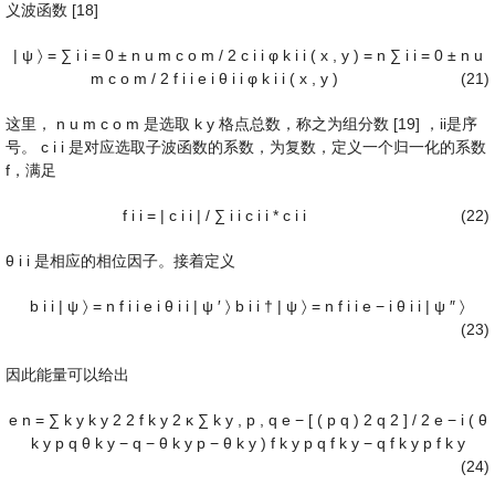
义波函数 [18]
|
ψ
〉
=
∑
i
i
=
0
±
n
u
m
c
o
m
/
2
c
i
i
φ
k
i
i
(
x
,
y
)
=
n
∑
i
i
=
0
±
n
u
m
c
o
m
/
2
f
i
i
e
i
θ
i
i
φ
k
i
i
(
x
,
y
)
(21)
这里，
n
u
m
c
o
m
是选取
k
y
格点总数，称之为组分数 [19] ，ii是序
号。
c
i
i
是对应选取子波函数的系数，为复数，定义一个归一化的系数
f，满足
f
i
i
=
|
c
i
i
|
/
∑
i
i
c
i
i
*
c
i
i
(22)
θ
i
i
是相应的相位因子。接着定义
b
i
i
|
ψ
〉
=
n
f
i
i
e
i
θ
i
i
|
ψ
′
〉
b
i
i
†
|
ψ
〉
=
n
f
i
i
e
−
i
θ
i
i
|
ψ
″
〉
(23)
因此能量可以给出
e
n
=
∑
k
y
k
y
2
2
f
k
y
2
κ
∑
k
y
,
p
,
q
e
−
[
(
p
q
)
2
q
2
]
/
2
e
−
i
(
θ
k
y
p
q
θ
k
y
−
q
−
θ
k
y
p
−
θ
k
y
)
f
k
y
p
q
f
k
y
−
q
f
k
y
p
f
k
y
(24)