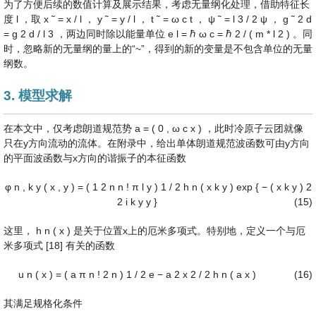
为了方便后续的数值计算及展示结果，考虑无量纲化处理，借助特征长
度
l
，取
x
˜
=
x
/
l
，
y
˜
=
y
/
l
，
t
˜
=
ω
c
t
，
ψ
˜
=
l
3
/
2
ψ
，
g
˜
2
d
=
g
2
d
/
l
3
，两边同时除以能量单位
e
l
=
ℏ
ω
c
=
ℏ
2
/
(
m
*
l
2
)
。同
时，忽略新的无量纲的量上的“~”，得到的新的变量是不包含单位的无量
纲数。
3. 模型求解
在本文中，仅考虑朗道规范势
a
=
(
0
,
ω
c
x
)
，此时冷原子云团就像
只在y方向流动的流体。在附录中，给出单体朗道规范波函数可由y方向
的平面波函数与x方向的谐振子的本征函数
φ
n
,
k
y
(
x
,
y
)
=
(
1
2
n
n
!
π
l
y
)
1
/
2
h
n
(
x
k
y
)
exp
{
−
(
x
k
y
)
2
2
i
k
y
y
}
(15)
这里，
h
n
(
x
)
是关于位置x上的厄米多项式。特别地，定义一个与厄
米多项式 [18] 有关的函数
u
n
(
x
)
=
(
a
π
n
!
2
n
)
1
/
2
e
−
a
2
x
2
/
2
h
n
(
a
x
)
(16)
其满足规格化条件