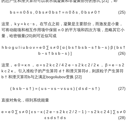
的态产生和湮灭算符可以表示成凝聚和非凝聚部分的形式 [21] ，即
b
s
=
n
0
δ
s
,
0
b
s
≠
0
b
s
†
=
n
0
δ
s
,
0
b
s
≠
0
†
(25)
这里，
k
y
=
k
c
⋅
s
。在节点之前，凝聚是主要部分，而激发是小量，
可将动能项和相互作用项中保留
n
0
的平方项和四次方项，忽略其它小
量，哈密顿量(20)则可近似写成
h
b
o
g
u
l
i
u
b
o
v
=
e
0
∑
s
≠
0
[
α
(
b
s
†
b
s
b
−
s
†
b
−
s
)
β
(
b
s
†
b
−
s
†
b
s
b
−
s
)
]
(26)
这里，
e
0
=
κ
n
，
α
=
s
2
k
c
2
/
4
2
e
−
s
2
k
c
2
/
2
κ
，
β
=
e
−
s
2
k
c
2
κ
。引入准粒子的产生算符
d
†
和湮灭算符d，则原粒子产生算符
b
†
和湮灭算符b与之满足bogoliubov变换 [22]
(
b
s
b
−
s
†
)
=
(
u
s
−
v
s
−
v
s
u
s
)
(
d
s
d
−
s
†
)
(27)
直接对角化，得到系统能量
e
=
e
0
∑
s
≠
0
[
ε
s
−
κ
(
2
e
−
s
2
k
c
2
/
2
−
1
)
−
s
2
k
c
2
4
]
∑
s
≠
0
ε
s
d
s
†
d
s
(28)