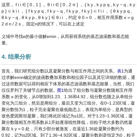
这里，
f
i
i
∈
[
0
,
1
]
，
θ
i
i
∈
[
0
,
2
π
]
，
{
k
y
,
k
y
p
q
,
k
y
−
q
,
k
y
p
}
∈
k
i
i
，
{
f
k
y
p
q
,
f
k
y
−
q
,
f
k
y
p
,
f
k
y
}
∈
f
i
i
，
{
θ
k
y
p
q
,
θ
k
y
−
q
,
θ
k
y
p
,
θ
k
y
}
∈
θ
i
i
，约定
θ
0
=
0
，相互作用系数
κ
=
g
2
d
n
/
2
s
。固定n的情况下，可以在上述定
义域中寻找e的最小值解emin，从而获得系统的基态波函数和基态能
量。
4. 结果分析
首先，我们研究组分数以及凝聚分数与相互作用之间的关系。
表1
为通
过求解emin确定的波函数叠加系数和相位因子以及其它详细的数据，通
过这些数据可以得到相应下体系的基态波函数和基态能量，当然，我们
仅仅罗列了关键节点的数据。
图1
给出了组分数与凝聚分数随相互作用
系数
κ
的变化，从0增加到1.23、1.36和4.92，组分数也随之从单组分
变化为三组分，然后是两组分，最后又变为三组分。在0~1.23区域，凝
聚分数恒为1，粒子完全凝聚在最低能态上，表现为单组分，是典型的
玻色爱因斯坦凝聚，我们将此区域记为s1区。对于1.23~1.36区域，凝
聚分数随相互作用系数从1开始逐渐线性降低，但粒子绝大多数仍然凝
聚在
k
y
=
0
处，只有少部分被激发，在逼近1.36处凝聚分数约为
0.92，记为s2区域。到了1.36~4.92区域，凝聚分数则是恒定为0，粒子