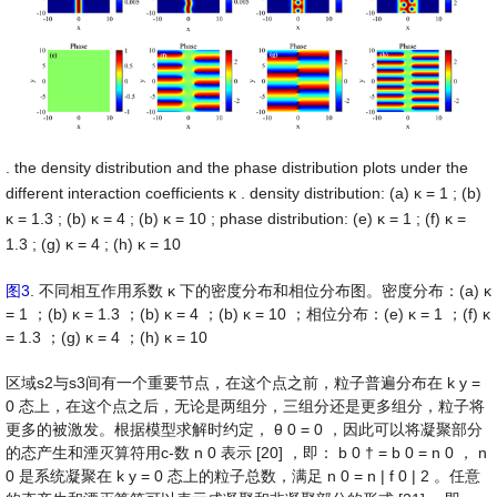
. the density distribution and the phase distribution plots under the
different interaction coefficients
κ
. density distribution: (a)
κ
=
1
; (b)
κ
=
1.3
; (b)
κ
=
4
; (b)
κ
=
10
; phase distribution: (e)
κ
=
1
; (f)
κ
=
1.3
; (g)
κ
=
4
; (h)
κ
=
10
图3
. 不同相互作用系数
κ
下的密度分布和相位分布图。密度分布：(a)
κ
=
1
；(b)
κ
=
1.3
；(b)
κ
=
4
；(b)
κ
=
10
；相位分布：(e)
κ
=
1
；(f)
κ
=
1.3
；(g)
κ
=
4
；(h)
κ
=
10
区域s2与s3间有一个重要节点，在这个点之前，粒子普遍分布在
k
y
=
0
态上，在这个点之后，无论是两组分，三组分还是更多组分，粒子将
更多的被激发。根据模型求解时约定，
θ
0
=
0
，因此可以将凝聚部分
的态产生和湮灭算符用c-数
n
0
表示 [20] ，即：
b
0
†
=
b
0
=
n
0
，
n
0
是系统凝聚在
k
y
=
0
态上的粒子总数，满足
n
0
=
n
|
f
0
|
2
。任意