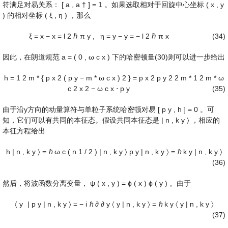
符满足对易关系：
[
a
,
a
†
]
=
1
。如果选取相对于回旋中心坐标
(
x
,
y
)
的相对坐标
(
ξ
,
η
)
，那么
ξ
=
x
−
x
=
l
2
ℏ
π
y
,
η
=
y
−
y
=
−
l
2
ℏ
π
x
(34)
因此，在朗道规范
a
=
(
0
,
ω
c
x
)
下的哈密顿量(30)则可以进一步给出
h
=
1
2
m
*
{
p
x
2
(
p
y
−
m
*
ω
c
x
)
2
}
=
p
x
2
p
y
2
2
m
*
1
2
m
*
ω
c
2
x
2
−
ω
c
x
⋅
p
y
(35)
由于沿y方向的动量算符与单粒子系统哈密顿对易
[
p
y
,
h
]
=
0
。可
知，它们可以有共同的本征态。假设共同本征态是
|
n
,
k
y
〉
，相应的
本征方程给出
h
|
n
,
k
y
〉
=
ℏ
ω
c
(
n
1
/
2
)
|
n
,
k
y
〉
p
y
|
n
,
k
y
〉
=
ℏ
k
y
|
n
,
k
y
〉
(36)
然后，将波函数分离变量，
ψ
(
x
,
y
)
=
ϕ
(
x
)
ϕ
(
y
)
。由于
〈
y
|
p
y
|
n
,
k
y
〉
=
−
i
ℏ
∂
∂
y
〈
y
|
n
,
k
y
〉
=
ℏ
k
y
〈
y
|
n
,
k
y
〉
(37)