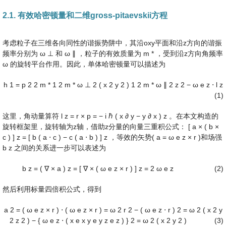
2.1. 有效哈密顿量和二维gross-pitaevskii方程
考虑粒子在三维各向同性的谐振势阱中，其沿oxy平面和沿z方向的谐振
频率分别为
ω
⊥
和
ω
∥
，粒子的有效质量为
m
*
，受到沿z方向角频率
ω
的旋转平台作用。因此，单体哈密顿量可以描述为
h
1
=
p
2
2
m
*
1
2
m
*
ω
⊥
2
(
x
2
y
2
)
1
2
m
*
ω
∥
2
z
2
−
ω
e
z
⋅
l
z
(1)
这里，角动量算符
l
z
=
r
×
p
=
−
i
ℏ
(
x
∂
y
−
y
∂
x
)
z
。在本文构造的
旋转框架里，旋转轴为z轴，借助z分量的向量三重积公式：
[
a
×
(
b
×
c
)
]
z
=
[
b
(
a
⋅
c
)
−
c
(
a
⋅
b
)
]
z
，等效的矢势(
a
=
ω
e
z
×
r
)和场强
b
z
之间的关系进一步可以表述为
b
z
=
(
∇
×
a
)
z
=
[
∇
×
(
ω
e
z
×
r
)
]
z
=
2
ω
e
z
(2)
然后利用标量四倍积公式，得到
a
2
=
(
ω
e
z
×
r
)
⋅
(
ω
e
z
×
r
)
=
ω
2
r
2
−
(
ω
e
z
⋅
r
)
2
=
ω
2
(
x
2
y
2
z
2
)
−
{
ω
e
z
⋅
(
x
e
x
y
e
y
z
e
z
)
}
2
=
ω
2
(
x
2
y
2
)
(3)