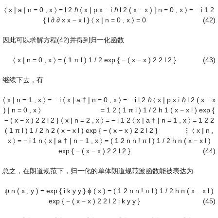
〈
x
|
a
|
n
=
0
,
x
〉
=
l
2
ℏ
〈
x
|
p
x
−
i
ℏ
l
2
(
x
−
x
)
|
n
=
0
,
x
〉
=
−
i
1
2
{
l
∂
∂
x
x
−
x
l
}
〈
x
|
n
=
0
,
x
〉
=
0
(42)
因此可以求解方程(42)并得到归一化函数
〈
x
|
n
=
0
,
x
〉
=
(
1
π
l
)
1
/
2
exp
{
−
(
x
−
x
)
2
2
l
2
}
(43)
继续下去，有
〈
x
|
n
=
1
,
x
〉
=
−
i
〈
x
|
a
†
|
n
=
0
,
x
〉
=
−
i
l
2
ℏ
〈
x
|
p
x
i
ℏ
l
2
(
x
−
x
)
|
n
=
0
,
x
〉
=
1
2
(
1
π
l
)
1
/
2
h
1
(
x
−
x
l
)
exp
{
−
(
x
−
x
)
2
2
l
2
}
〈
x
|
n
=
2
,
x
〉
=
−
i
1
2
〈
x
|
a
†
|
n
=
1
,
x
〉
=
1
2
2
(
1
π
l
)
1
/
2
h
2
(
x
−
x
l
)
exp
{
−
(
x
−
x
)
2
2
l
2
}
⋮
〈
x
|
n
,
x
〉
=
−
i
1
n
〈
x
|
a
†
|
n
−
1
,
x
〉
=
(
1
2
n
n
!
π
l
)
1
/
2
h
n
(
x
−
x
l
)
exp
{
−
(
x
−
x
)
2
2
l
2
}
(44)
总之，在朗道规范下，归一化的单体朗道规范波函数能被表达为
ψ
n
(
x
,
y
)
=
exp
{
i
k
y
y
}
ϕ
(
x
)
=
(
1
2
n
n
!
π
l
)
1
/
2
h
n
(
x
−
x
l
)
exp
{
−
(
x
−
x
)
2
2
l
2
i
k
y
y
}
(45)