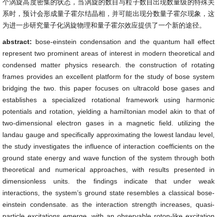
个涡旋高度密集的状态，当涡旋的数目与粒子数目出现数量级的特殊关
系时，预计会形成量子霍尔结晶相，并可能出现分数量子霍尔现象，这
为进一步研究量子化涡旋物理和量子霍尔效应提供了一个新的途径。
abstract:
bose-einstein condensation and the quantum hall effect
represent two prominent areas of interest in modern theoretical and
condensed matter physics research. the construction of rotating
frames provides an excellent platform for the study of bose system
bridging the two. this paper focuses on ultracold bose gases and
establishes a specialized rotational framework using harmonic
potentials and rotation, yielding a hamiltonian model akin to that of
two-dimensional electron gases in a magnetic field. utilizing the
landau gauge and specifically approximating the lowest landau level,
the study investigates the influence of interaction coefficients on the
ground state energy and wave function of the system through both
theoretical and numerical approaches, with results presented in
dimensionless units. the findings indicate that under weak
interactions, the system’s ground state resembles a classical bose-
einstein condensate. as the interaction strength increases, quasi-
particle excitations emerge, with an observable roton-like excitation