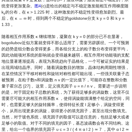
统变得更加复杂。
图4
(c)是给出的稳定与不稳定激发能相互作用梯度随
k
的分布，在
κ
>
1.225
时，这种激发的不稳定性变得愈加剧烈。最
y
后，在
κ
→
∞
时，得到两个不稳定的goldstone分支
k
y
=
0
和
k
y
=
1.33
。
随着相互作用系数
κ
继续增加，凝聚在
k
y
=
0
的部分已不在显著，
bogoliubov近似方案就变得不那么适用了，需要另辟蹊径。一个可预测
的趋势是组分数会变得更多，而各组分支上的粒子数分布变得更平均，
因此动能项对系统的影响就会变得越来越弱，相互作用对动能项的支配
地位显著逐渐提高，表现为系统趋向于晶格化，一个可被证实的结果是
出现局域结晶序。同时，随着涡旋数目的增加，晶体结构周期性增强，
在某些情况下平移对称性和旋转对称性都可能出现，一些强关联量子态
被预测，在粒子数n和涡旋数
n
v
的一定比值下，可能存在整数和分数
量子霍尔态 [27] 。这里，定义填充因子
υ
=
n
/
n
v
。需要进一步说明
的是，对于固定粒子总数的系统，为了获得足够多的涡旋数，这里不仅
需要尽可能大的相互作用系数
κ
，使得涡旋能填满整个给定的空间，同
时，也需要足够大的旋转频率，使得特征长度
l
足够小，涡旋变得更
小，从而出现更多的涡旋，获得更小的填充因子，甚至出现分数填充。
当然，对于玻色系统，填充因子的取值可以是任意的，包括足够大或者
足够小的取值。对于不同的填充的因子，基态波函数会有不同结构。这
里，给出一个临界的填充因子
υ
c
=
3
/
(
4
π
α
l
2
)
≃
7
，其中
α
l
2
≃