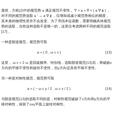
显然，方程(2)中的规范势
a
满足规范不变性，
∇
×
a
=
∇
×
(
a
∇
ϕ
)
，
对不同的规范势选取
a
′
→
a
∇
ϕ
，仅增加或减小规范势相位的梯度，
其本身的物理性质并不会改变。为了寻找本征函数，需要明确具体规范
势的选取，当然这种选取不是唯一的，这里仅考虑两种不同的规范选取
[17] 。
一种是朗道规范，规范势可取
a
=
(
0
,
ω
c
x
)
(13)
这里，
ω
c
=
2
ω
是回旋频率。特别地，选取朗道规范(13)后，将破缺x
方向的平移不变性和旋转不变性，但y方向还具有平移不变性。
另一种是对称性规范，规范势可取
a
=
(
−
ω
c
y
/
2
,
ω
c
x
/
2
)
(14)
与朗道规范(13)的选取不同的是，对称性规范破缺了x方向和y方向的平
移对称性，保留了oxy平面上旋转对称性。