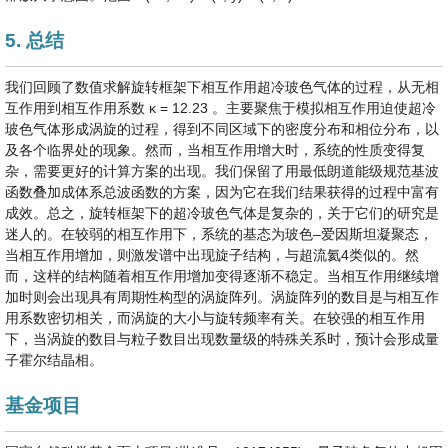
5. 总结
我们回顾了数值求解旋转框架下相互作用超冷玻色气体的过程，从无相
互作用到相互作用系数
κ
=
12.23
。主要聚焦于模拟相互作用迫使超冷
玻色气体形成涡旋的过程，得到不同区域下的密度分布和相位分布，以
及各个临界处的现象。然而，当相互作用增大时，系统的性质变得复
杂，需要更好的计算方案的出现。我们保留了用最低朗道能级规范基波
函数叠加成体系总波函数的方案，因为它在我们结果获得的过程中富有
成效。总之，旋转框架下的超冷玻色气体是复杂的，关于它们的研究是
迷人的。在较弱的相互作用下，系统的基态为玻色–爱因斯坦凝聚态，
当相互作用增加，则激发谱中出现旋子结构，与超流氦4类似的。然
而，这样的结构随着相互作用增加变得逐渐不稳定。当相互作用继续增
加时则会出现具有周期性构型的涡旋阵列。涡旋阵列的数目是与相互作
用系数密切相关，而涡旋的大小与旋转频率有关。在较强的相互作用
下，当涡旋的数目与粒子数目出现数量级的特殊关系时，预计会形成量
子霍尔结晶相。
基金项目