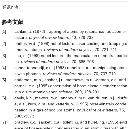
*
通讯作者。
参考文献
[1]
ashkin, a. (1978) trapping of atoms by resonance radiation pr
essure.
physical review letters
, 40, 729-732.
[2]
phillips, w.d. (1998) nobel lecture: laser cooling and trapping o
f neutral atoms.
reviews of modern physics
, 70, 721-741.
[3]
chu, s. (1998) nobel lecture: the manipulation of neutral particl
es.
reviews of modern physics
, 70, 685-706.
[4]
cohen-tannoudji, c.n. (1998) nobel lecture: manipulating atom
s with photons.
reviews of modern physics
, 70, 707-719.
[5]
anderson, m.h., ensher, j.r., matthews, m.r., wieman, c.e. and
cornell, e.a. (1995) observation of bose-einstein condensation
in a dilute atomic vapor.
science
, 269, 198-201.
[6]
davis, k.b., mewes, m.o., andrews, m.r., van druten, n.j., durfe
e, d.s., kurn, d.m. and ketterle, w. (1995) bose-einstein conde
nsation in a gas of sodium atoms.
physical review letters
, 75,
3969-3973.
[7]
bradley, c.c., sackett, c.a., tollett, j.j. and hulet, r.g. (1995) evid
ence of bose-einstein condensation in an atomic gas with attr