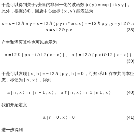
于是可以得到关于y变量的非归一化的波函数
ϕ
(
y
)
=
exp
{
i
k
y
y
}
。
此外，根据(34)，回旋中心坐标
(
x
,
y
)
能表达为
x
=
x
−
l
2
ℏ
π
y
=
x
−
l
2
ℏ
(
p
y
m
*
ω
c
x
)
=
−
l
2
ℏ
p
y
,
y
=
y
l
2
ℏ
π
x
=
y
l
2
ℏ
p
x
(38)
产生和湮灭算符也可以表示为
a
=
l
2
ℏ
{
p
x
−
i
ℏ
l
2
(
x
−
x
)
}
,
a
†
=
l
2
ℏ
{
p
x
i
ℏ
l
2
(
x
−
x
)
}
(39)
于是可以发现
[
x
,
h
]
=
−
l
2
ℏ
[
p
y
,
h
]
=
0
，可知x和
h
存在共同本征
态，标记为
|
n
,
x
〉
，得到
a
|
n
,
x
〉
=
n
|
n
−
1
,
x
〉
,
a
†
|
n
,
x
〉
=
n
1
|
n
1
,
x
〉
(40)
我们开始定义
a
|
n
=
0
,
x
〉
=
0
(41)
进一步得到