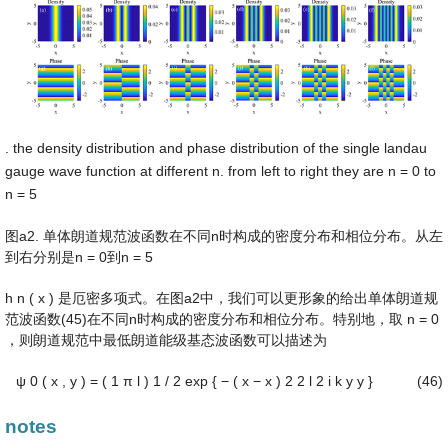
. the density distribution and phase distribution of the single landau
gauge wave function at different n. from left to right they are n = 0 to
n = 5
图a2. 单体朗道规范波函数在不同n时构成的密度分布和相位分布。从左
到右分别是n = 0到n = 5
h
n
(
x
)
是厄密多项式。在图a2中，我们可以更形象的给出单体朗道规
范波函数(45)在不同n时构成的密度分布和相位分布。特别地，取
n
=
0
，则朗道规范中最低朗道能级基态波函数可以描述为
ψ
0
(
x
,
y
)
=
(
1
π
l
)
1
/
2
exp
{
−
(
x
−
x
)
2
2
l
2
i
k
y
y
}
(46)
notes