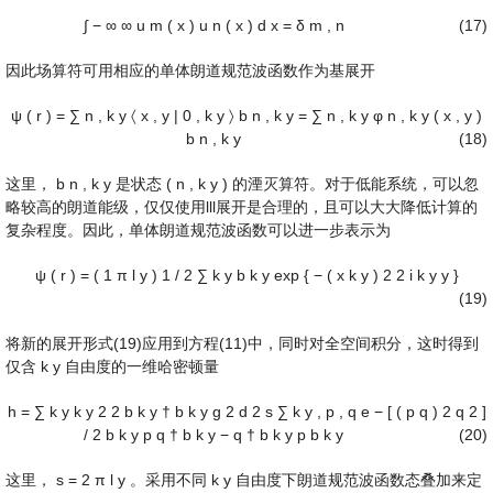
∫
−
∞
∞
u
m
(
x
)
u
n
(
x
)
d
x
=
δ
m
,
n
(17)
因此场算符可用相应的单体朗道规范波函数作为基展开
ψ
(
r
)
=
∑
n
,
k
y
〈
x
,
y
|
0
,
k
y
〉
b
n
,
k
y
=
∑
n
,
k
y
φ
n
,
k
y
(
x
,
y
)
b
n
,
k
y
(18)
这里，
b
n
,
k
y
是状态
(
n
,
k
y
)
的湮灭算符。对于低能系统，可以忽
略较高的朗道能级，仅仅使用lll展开是合理的，且可以大大降低计算的
复杂程度。因此，单体朗道规范波函数可以进一步表示为
ψ
(
r
)
=
(
1
π
l
y
)
1
/
2
∑
k
y
b
k
y
exp
{
−
(
x
k
y
)
2
2
i
k
y
y
}
(19)
将新的展开形式(19)应用到方程(11)中，同时对全空间积分，这时得到
仅含
k
y
自由度的一维哈密顿量
h
=
∑
k
y
k
y
2
2
b
k
y
†
b
k
y
g
2
d
2
s
∑
k
y
,
p
,
q
e
−
[
(
p
q
)
2
q
2
]
/
2
b
k
y
p
q
†
b
k
y
−
q
†
b
k
y
p
b
k
y
(20)
这里，
s
=
2
π
l
y
。采用不同
k
y
自由度下朗道规范波函数态叠加来定