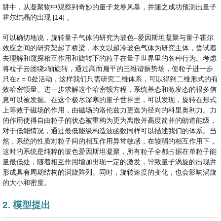
阱中，从凝聚物中观察到奇妙的量子龙卷风暴，并随之成功预测出量子
霍尔结晶的出现 [14] 。
可以确切地说，旋转量子气体的研究为玻色–爱因斯坦凝聚与量子霍尔
效应之间的研究架起了桥梁，本文以超冷玻色气体为研究主体，尝试着
去理解和窥探相互作用和旋转下的粒子在量子世界里的各种行为。考虑
将粒子云团绕z轴旋转，通过高而扁平的三维谐振势场，使粒子进一步
只在z = 0处活动，这样我们只需研究二维体系，可以得到二维形式的有
效哈密顿量。进一步求解这个哈密顿方程，系统基态和激发态的很多信
息可以被发掘。在这个极尽深寒的量子世界里，可以发现，旋转在形式
上等效于磁场的作用，由磁场的洛伦兹力更迭为径向的科里奥利力。力
的作用使得自由粒子的状态被重构为更为离散并高度简并的朗道能级，
对于低能情况，通过最低能级构造波函数同样可以描述我们的体系。当
然，系统的性质对粒子间的相互作用异常敏感，在较弱的相互作用下，
这时的系统是纯粹的玻色爱因斯坦凝聚，所有粒子全都占据在单粒子能
量最低处，随着相互作用增加出现一定的激发，导致量子涡旋的出现并
形成具有周期结构的涡旋阵列。同时，旋转速度的变化，也会影响涡旋
的大小和密度。
2. 模型提出