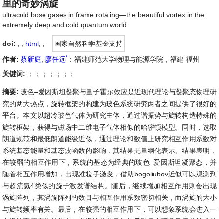
里的奇妙涡旋
ultracold bose gases in frame rotating—the beautiful vortex in the
extremely deep and cold quantum world
doi:
, ,
html
,
,
国家自然科学基金支持
*
作者:
蔡新庭
,
廖任远
：福建师范大学物理与能源学院，福建 福州
关键词:
；；；；；；；
摘要:
玻色–爱因斯坦凝聚与量子霍尔效应是近现代理论与凝聚态物理研
究的两大热点，旋转框架的构建为玻色系统研究两者之间提供了很好的
平台。本文以超冷玻色气体为研究主体，通过谐振势与旋转构造特殊的
旋转框架，获得与磁场中二维电子气体相似的哈密顿模型。同时，选取
朗道规范和最低朗道能级近似，通过理论和数值上研究相互作用系数对
系统基态能量和基态波函数的影响，其结果无量纲化表示。结果表明，
在较弱的相互作用下，系统的基态为经典的玻色–爱因斯坦凝聚态，并
随着相互作用增加，出现准粒子激发，借助bogoliubov近似可以观测到
与超流氦4类似的旋子激发谱结构。随后，继续增加相互作用则会出现
涡旋阵列，其涡旋阵列的数目与相互作用系数密切相关，而涡旋的大小
与旋转频率有关。最后，在较强的相互作用下，可以想象系统会进入一