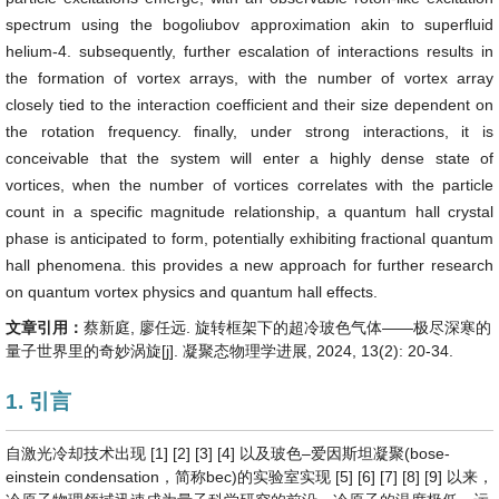
spectrum using the bogoliubov approximation akin to superfluid
helium-4. subsequently, further escalation of interactions results in
the formation of vortex arrays, with the number of vortex array
closely tied to the interaction coefficient and their size dependent on
the rotation frequency. finally, under strong interactions, it is
conceivable that the system will enter a highly dense state of
vortices, when the number of vortices correlates with the particle
count in a specific magnitude relationship, a quantum hall crystal
phase is anticipated to form, potentially exhibiting fractional quantum
hall phenomena. this provides a new approach for further research
on quantum vortex physics and quantum hall effects.
文章引用：
蔡新庭, 廖任远. 旋转框架下的超冷玻色气体——极尽深寒的
量子世界里的奇妙涡旋[j]. 凝聚态物理学进展, 2024, 13(2): 20-34.
1. 引言
自激光冷却技术出现 [1] [2] [3] [4] 以及玻色–爱因斯坦凝聚(bose-
einstein condensation，简称bec)的实验室实现 [5] [6] [7] [8] [9] 以来，