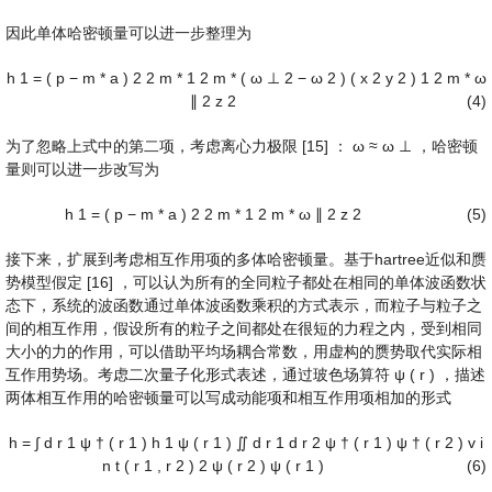
因此单体哈密顿量可以进一步整理为
h
1
=
(
p
−
m
*
a
)
2
2
m
*
1
2
m
*
(
ω
⊥
2
−
ω
2
)
(
x
2
y
2
)
1
2
m
*
ω
∥
2
z
2
(4)
为了忽略上式中的第二项，考虑离心力极限 [15] ：
ω
≈
ω
⊥
，哈密顿
量则可以进一步改写为
h
1
=
(
p
−
m
*
a
)
2
2
m
*
1
2
m
*
ω
∥
2
z
2
(5)
接下来，扩展到考虑相互作用项的多体哈密顿量。基于hartree近似和赝
势模型假定 [16] ，可以认为所有的全同粒子都处在相同的单体波函数状
态下，系统的波函数通过单体波函数乘积的方式表示，而粒子与粒子之
间的相互作用，假设所有的粒子之间都处在很短的力程之内，受到相同
大小的力的作用，可以借助平均场耦合常数，用虚构的赝势取代实际相
互作用势场。考虑二次量子化形式表述，通过玻色场算符
ψ
(
r
)
，描述
两体相互作用的哈密顿量可以写成动能项和相互作用项相加的形式
h
=
∫
d
r
1
ψ
†
(
r
1
)
h
1
ψ
(
r
1
)
∬
d
r
1
d
r
2
ψ
†
(
r
1
)
ψ
†
(
r
2
)
v
i
n
t
(
r
1
,
r
2
)
2
ψ
(
r
2
)
ψ
(
r
1
)
(6)