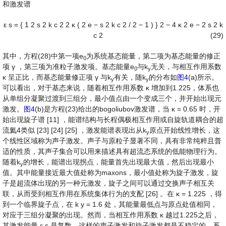
和激发谱
ε
s
=
{
1
2
s
2
k
c
2
2
κ
(
2
e
−
s
2
k
c
2
/
2
−
1
)
}
2
−
4
κ
2
e
−
2
s
2
k
c
2
(29)
其中，方程(28)中第一项e
为系统基态能量，第二项为基态能量的修正
0
项
γ
，第三项为准粒子激发项。基态能量e
与k
无关，与相互作用系数
0
y
κ
呈正比，而基态能量修正项
γ
与k
有关，随k
的分布如
图4
(a)所示。
y
y
可以看出，对于基态来说，随着相互作用系数
κ
增加到1.225，体系也
从单组分凝聚过渡到三组分，最小值点由一个变成三个，并开始出现元
激发。
图4
(b)是方程(23)给出的bogoliubov激发谱，当
κ
=
0.65
时，开
始出现旋子谱 [11] ，能谱结构与长程偶极相互作用或自旋轨道耦合的超
流氦4类似 [23] [24] [25] ，激发能谱表现出从k
原点开始线性增长，这
y
个线性区域称为声子激发。声子与原粒子显著不同，具有非常纯粹且普
适的性质，其声子集合可以用来描述具有超流态系统的低能物理行为。
随着k
的增长，能谱出现拐点，能量首先出现最大值，然后出现最小
y
值。其中能量接近最大值处称为maxons，最小值处称为旋子激发，旋
子是超流体出现的另一种元激发，旋子之间可以通过交换声子相互关
联，从而受到相互作用在系统集体行为的支配 [26] 。在
κ
=
1.225
，得
到一个临界旋子点，在
k
y
=
1.6
处，其能量最低点与原点处值相同，
对应于三组分凝聚的出现。然而，当相互作用系数
κ
越过1.225之后，
其激发能量
ε
s
是复数，这样的声子激发和旋子激发都是不稳定的，系