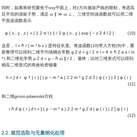
同时，如果将研究聚焦于oxy平面上，对z方向施加严格的限制，考虑高
且平坦的谐振子势，满足
ω
∥
≫
ω
⊥
。三维空间波函数就可以用二维
平面波函数表示
ψ
(
x
,
y
,
z
)
=
(
1
2
π
l
)
1
/
2
ψ
(
x
,
y
)
exp
{
−
z
2
4
l
2
}
(10)
这里，
l
=
ℏ
/
(
m
*
b
z
)
是特征长度。将波函数(10)带入方程(9)中，重
新整理可以得到二维平均场耦合常数
g
2
d
=
g
/
2
π
l
=
8
π
ℏ
2
a
s
/
m
*
l
和二维化学势
μ
2
d
=
μ
−
ℏ
ω
∥
/
2
。最终，比对三维形式可以得到
相应二维形式的有效哈密顿量
h
=
∫
d
r
ψ
†
(
r
)
[
(
p
−
m
*
a
)
2
2
m
*
g
2
d
2
|
ψ
(
r
)
|
2
]
ψ
(
r
)
(11)
和二维gross-pitaevskii方程
i
ℏ
∂
ψ
(
r
)
∂
t
=
[
(
p
−
m
*
a
)
2
2
m
*
g
2
d
|
ψ
(
r
)
|
2
]
ψ
(
r
)
(12)
2.2. 规范选取与无量纲化处理