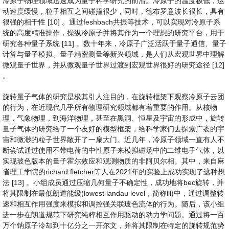
冷原子物理领域迅速成为量子科学研究的前沿。冷原子的温度极低，运
动速度缓慢，粒子相互之间碰撞很少，同时，德布罗意波长很长，具有
很强的相干性 [10] 。通过feshbach共振等技术，可以实现对冷原子系
统的高度精准操作，操纵冷原子并将其作为一个理想的研究平台，用于
研究各种量子系统 [11] 。数十年来，冷原子广泛活跃于量子通信、量子
计算与量子模拟、量子精密测量等新兴领域，是人们从宏观世界中理解
微观量子世界，并从微观量子世界过渡到宏观世界很好的研究途径 [12]
。
旋转量子气体的研究是极其引人注目的，在旋转框架下观察冷原子云团
的行为，在近现代几乎所有物理研究领域都有着重要的作用。从核物
理，气象物理，到海洋物理，甚至在黑洞、恒星及宇宙的形成中，旋转
量子气体的研究给了一个友好的模型框架，给科学家们去探索广袤的宇
宙和微渺的粒子世界敞开了一扇大门。近几年，冷原子领域一直有人不
断尝试通过使用不带电荷的中性原子来模拟磁场中的二维电子气体，以
实现玻色版本的量子霍尔效应和观测物质的非阿贝尔相。其中，来自麻
省理工学院的richard fletcher等人在2021年的实验上成功实现了这种想
法 [13] 。小组成员通过压缩几何量子不确定性，成功地将bec旋转，并
将其限制在最低朗道能级(lowest landau level，简称lll)中，通过调整转
速和相互作用强度来模拟和调控强关联玻色流体的行为。随后，该小组
进一步在朗道规范下研究纯粹相互作用驱动的动力学问题。通过将一百
万个钠原子冷却到十亿分之一开尔文，并将其限制在特定的旋转规范势