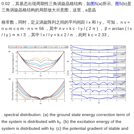
0.02
，其基态出现周期性三角涡旋晶格结构，如
图5
(a)所示。
图5
(b)是
三角涡旋晶格结构的局部放大示意图，这里，a是晶
格常数，同时，定义涡旋阵列之间的平均间距
l
x
和
l
y
。可知，
n
v
=
n
u
m
c
o
m
⋅
n
v
≃
56
，其中
n
v
=
k
c
⋅
l
y
/
(
2
π
)
，
β
=
arctan
(
l
x
/
l
y
)
≃
π
/
3
，其中
l
x
/
l
y
=
k
c
2
/
π
，此时
k
c
=
2.33
。
. spectral distribution. (a) the ground state energy correction term of
the system is distributed with k
. (b) the excitation energy of the
y
system is distributed with ky. (c) the potential gradient of stable and