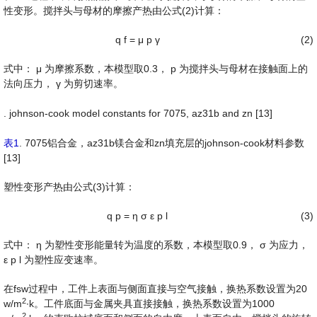
性变形。搅拌头与母材的摩擦产热由公式(2)计算：
q
f
=
μ
p
γ
(2)
式中：
μ
为摩擦系数，本模型取0.3，
p
为搅拌头与母材在接触面上的
法向压力，
γ
为剪切速率。
. johnson-cook model constants for 7075, az31b and zn [13]
表1
. 7075铝合金，az31b镁合金和zn填充层的johnson-cook材料参数
[13]
塑性变形产热由公式(3)计算：
q
p
=
η
σ
ε
p
l
(3)
式中：
η
为塑性变形能量转为温度的系数，本模型取0.9，
σ
为应力，
ε
p
l
为塑性应变速率。
在fsw过程中，工件上表面与侧面直接与空气接触，换热系数设置为20
2
w/m
∙k。工件底面与金属夹具直接接触，换热系数设置为1000
2