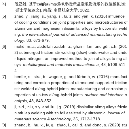
[4]
段亚雄. 基于cel的al/mg搅拌摩擦焊温度场及流场的数值模拟[d]:
[硕士学位论文]. 南昌: 南昌航空大学, 2022.
[5]
zhao, y., jiang, s., yang, s., lu, z. and yan, k. (2016) influence
of cooling conditions on joint properties and microstructures of
aluminum and magnesium dissimilar alloys by friction stir weld
ing.
the international journal of advanced manufacturing techn
ology
, 83, 673-679.
[6]
mofid, m.a., abdollah-zadeh, a., ghaini, f.m. and gür, c.h. (201
2) submerged friction-stir welding (sfsw) underwater and unde
r liquid nitrogen: an improved method to join al alloys to mg all
oys.
metallurgical and mat
e
rials transactions a
, 43, 5106-511
4.
[7]
benfer, s., stra, b., wagner, g. and fürbeth, w. (2016) manufact
uring and corrosion properties of ultrasound supported friction
stir welded al/mg-hybrid joints: manufacturing and corrosion p
roperties of us-fsw al/mg-hybrid joints.
surface and interface a
nalysis
, 48, 843-852.
[8]
ji, s.d., niu, s.y. and liu, j.g. (2019) dissimilar al/mg alloys frictio
n stir lap welding with zn foil assisted by ultrasonic.
journal of
materials science & technology
, 35, 1712-1718.
[9]
zheng, b., hu, x., lv, q., zhao, l., cai, d. and dong, s. (2020) stu