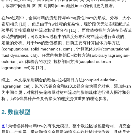
，添加中间金属 [8] [9] 对抑制al-mg脆性imcs的作用更为显著。
在fsw过程中，金属材料的流动行与al/mg脆性imcs的形成、分布、大小
密切相关 [10] 。但是由于fsw过程的复杂性，现阶段仍无法实现通过试
验手段直接观察材料流动和温度分布 [11] 。而数值模拟的方法在节省试
验花费的同时，可以对fsw过程中的温度分布和材料流动进行直观的、
定量的分析。对于fsw的数值模拟，目前主要有计算固体力学方法
(computational solid mechanics, csm)，计算流体力学(computational
fluid dynamics, cfd)、任意的拉格朗日–欧拉方法(arbitrary lagrangian-
eulerian, ale)和耦合的欧拉–拉格朗日方法(coupled eulerian-
lagrangian, cel)等 [12] 。
综上，本文拟采用耦合的欧拉–拉格朗日方法(coupled eulerian-
lagrangian, cel)，以7075铝合金和az31b镁合金为研究对象，添加纯zn
为中间金属，对搅拌头偏移量对材料流动的影响规律进行深入探讨和分
析，为铝/镁异种合金复合接头的连接提供重要的理论参考。
2. 数值模型
图1
为铝镁异种材料fsw的有限元模型。整个欧拉区域包括母材、填充金
属和一个空层。母材和填充金属最初填充在欧拉域指定位置，具体尺寸