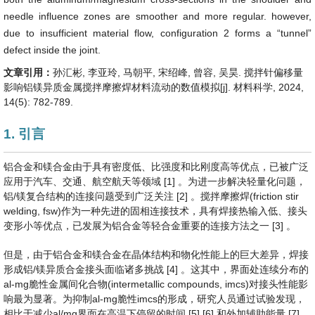
needle influence zones are smoother and more regular. however,
due to insufficient material flow, configuration 2 forms a “tunnel”
defect inside the joint.
文章引用：
孙汇彬, 李亚玲, 马朝平, 宋绍峰, 曾容, 吴昊. 搅拌针偏移量
影响铝镁异质金属搅拌摩擦焊材料流动的数值模拟[j]. 材料科学, 2024,
14(5): 782-789.
1. 引言
铝合金和镁合金由于具有密度低、比强度和比刚度高等优点，已被广泛
应用于汽车、交通、航空航天等领域 [1] 。为进一步解决轻量化问题，
铝/镁复合结构的连接问题受到广泛关注 [2] 。搅拌摩擦焊(friction stir
welding, fsw)作为一种先进的固相连接技术，具有焊接热输入低、接头
变形小等优点，已发展为铝合金等轻合金重要的连接方法之一 [3] 。
但是，由于铝合金和镁合金在晶体结构和物化性能上的巨大差异，焊接
形成铝/镁异质合金接头面临诸多挑战 [4] 。这其中，界面处连续分布的
al-mg脆性金属间化合物(intermetallic compounds, imcs)对接头性能影
响最为显著。为抑制al-mg脆性imcs的形成，研究人员通过试验发现，
相比于减少al/mg界面在高温下停留的时间 [5] [6] 和外加辅助能量 [7]