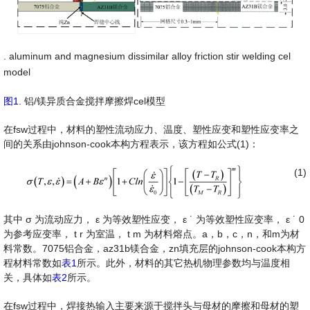
. aluminum and magnesium dissimilar alloy friction stir welding cel
model
图1
. 铝/镁异质合金搅拌摩擦焊cel模型
在fsw过程中，材料的塑性流动应力、温度、塑性应变和塑性应变率之
间的关系由johnson-cook本构方程表示，该方程如公式(1)：
(1)
其中
σ
为流动应力，
ε
为等效塑性应变，
ε
˙
为等效塑性应变率，
ε
˙
0
为参考应变率，
t
r
为室温，
t
m
为材料熔点。a，b，c，n，和m为材
料常数。7075铝合金，az31b镁合金，zn填充层的johnson-cook本构方
程材料常数如
表1
所示。此外，材料的其它热机物理参数均与温度相
关，具体如
表2
所示。
在fsw过程中，焊接热输入主要来源于搅拌头与母材的摩擦和母材的塑