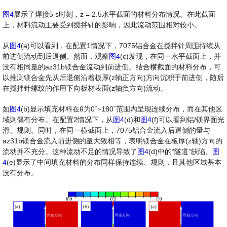
图4
展示了焊接5 s时刻，z = 2.5水平截面的材料分布情况。在此截面
上，材料流动主要受到搅拌针的影响，因此流动范围相对较小。
从
图4
(a)可以看到，在配置1情况下，7075铝合金在搅拌针周围持续从
前进侧流动到后退侧。然而，观察
图4
(c)发现，在同一水平截面上，并
没有相同量的az31b镁合金流动到前进侧。结合横截面的材料分布，可
以推测镁合金先从后退侧沿着板厚(z轴正方向)方向沉积于前进侧，随后
在搅拌针螺纹的作用下向板材表面(z轴负方向)流动。
如
图4
(b)显示填充材料在θ为0˚~180˚范围内呈现连续分布，而在其他区
域则偶有分布。在配置2情况下，从
图4
(d)和
图4
(f)可以看到铝/镁界面光
滑、规则。同时，在同一横截面上，7075铝合金流入后退侧的量与
az31b镁合金流入前进侧的量大致相等，表明镁合金在板厚(z轴)方向的
流动并不充分。这种流动不足的情况导致了
图4
(d)中的“隧道”缺陷。
图
4
(e)显示了中间填充材料的分布同样保持连续、规则，且其他区域基本
没有分布。