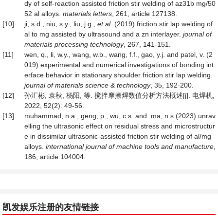
dy of self-reaction assisted friction stir welding of az31b mg/50
52 al alloys.
materials letters
, 261, article 127138.
[10]
ji, s.d., niu, s.y., liu, j.g.,
et al
. (2019) friction stir lap welding of
al to mg assisted by ultrasound and a zn interlayer.
journal of
materials processing technology
, 267, 141-151.
[11]
wen, q., li, w.y., wang, w.b., wang, f.f., gao, y.j. and patel, v. (2
019) experimental and numerical investigations of bonding int
erface behavior in stationary shoulder friction stir lap welding.
journal of materials science & technology
, 35, 192-200.
[12]
孙汇彬, 袁秋, 杨阳, 等. 搅拌摩擦焊数值分析方法概述[j]. 电焊机,
2022, 52(2): 49-56.
[13]
muhammad, n.a., geng, p., wu, c.s. and. ma, n.s (2023) unrav
elling the ultrasonic effect on residual stress and microstructur
e in dissimilar ultrasonic-assisted friction stir welding of al/mg
alloys.
international journal of m
a
chine tools and manufacture
,
186, article 104004.
凯发娱乐注册的友情链接