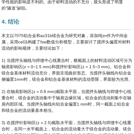
学性能的影响是不利的。由于材料流动的不充分，接头形成了明显
的“隧道”缺陷。
4. 结论
本文以7075铝合金和az31b镁合金为研究对象，添加纯zn作为中间金
属，采用cel法构建了fsw数值分析模型，主要探讨了搅拌头偏置对材料
流动的影响规律，主要结论如下：
1) 当搅拌头轴线与焊缝中心线重合时，横截面上的材料流动区域可分为
轴肩影响区(z = 0~1.5 mm)和搅拌针影响区(z = 1.5~3 mm)。铝合金和
镁合金基体材料流动充分，界面呈现曲折形态。当搅拌头轴线向铝合金
侧偏置1mm时，镁合金和铝合金基体材料的流动受限，界面较为光滑。
2) 在轴肩影响区(z = 0.8 mm)截取水平面，当搅拌头轴线与焊缝中心线
重合时，镁合金的流动集中于轴肩边缘区域，铝合金的流动则集中在轴
肩内部区域。当搅拌头轴线向铝合金偏置1 mm时，同一截面上铝合金
和镁合金的流动量基本相当。
3) 在搅拌针影响区(z = 2.5)截取水平面，当搅拌头轴线与焊缝中心线重
合时，在同一水平截面上，铝合金的流动量大于镁合金的流动量。镁合