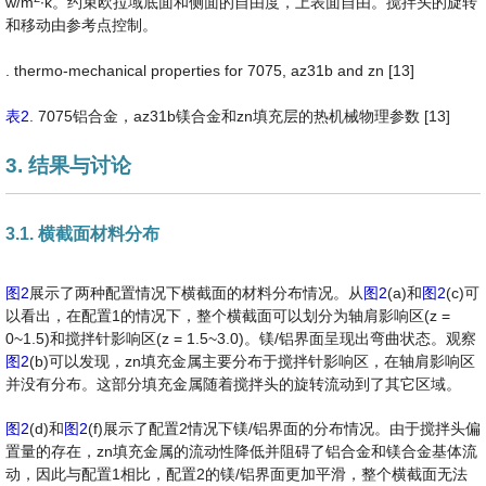
w/m
∙k。约束欧拉域底面和侧面的自由度，上表面自由。搅拌头的旋转
和移动由参考点控制。
. thermo-mechanical properties for 7075, az31b and zn [13]
表2
. 7075铝合金，az31b镁合金和zn填充层的热机械物理参数 [13]
3. 结果与讨论
3.1. 横截面材料分布
图2
展示了两种配置情况下横截面的材料分布情况。从
图2
(a)和
图2
(c)可
以看出，在配置1的情况下，整个横截面可以划分为轴肩影响区(z =
0~1.5)和搅拌针影响区(z = 1.5~3.0)。镁/铝界面呈现出弯曲状态。观察
图2
(b)可以发现，zn填充金属主要分布于搅拌针影响区，在轴肩影响区
并没有分布。这部分填充金属随着搅拌头的旋转流动到了其它区域。
图2
(d)和
图2
(f)展示了配置2情况下镁/铝界面的分布情况。由于搅拌头偏
置量的存在，zn填充金属的流动性降低并阻碍了铝合金和镁合金基体流
动，因此与配置1相比，配置2的镁/铝界面更加平滑，整个横截面无法