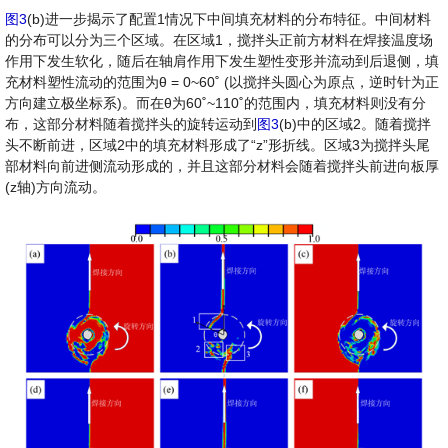
图3
(b)进一步揭示了配置1情况下中间填充材料的分布特征。中间材料
的分布可以分为三个区域。在区域1，搅拌头正前方材料在焊接温度场
作用下发生软化，随后在轴肩作用下发生塑性变形并流动到后退侧，填
充材料塑性流动的范围为θ = 0~60˚ (以搅拌头圆心为原点，逆时针为正
方向建立极坐标系)。而在θ为60˚~110˚的范围内，填充材料则没有分
布，这部分材料随着搅拌头的旋转运动到
图3
(b)中的区域2。随着搅拌
头不断前进，区域2中的填充材料形成了“z”形折线。区域3为搅拌头尾
部材料向前进侧流动形成的，并且这部分材料会随着搅拌头前进向板厚
(z轴)方向流动。