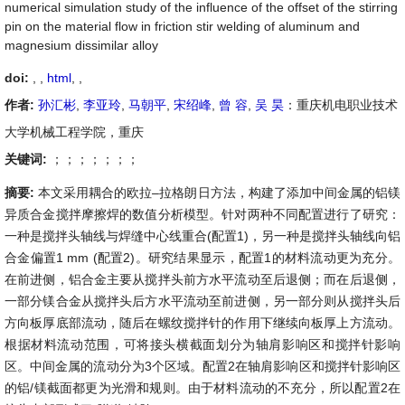
numerical simulation study of the influence of the offset of the stirring
pin on the material flow in friction stir welding of aluminum and
magnesium dissimilar alloy
doi:
, ,
html
,
,
作者:
孙汇彬
,
李亚玲
,
马朝平
,
宋绍峰
,
曾 容
,
吴 昊
：重庆机电职业技术
大学机械工程学院，重庆
关键词:
；；；；；；；
摘要:
本文采用耦合的欧拉–拉格朗日方法，构建了添加中间金属的铝镁
异质合金搅拌摩擦焊的数值分析模型。针对两种不同配置进行了研究：
一种是搅拌头轴线与焊缝中心线重合(配置1)，另一种是搅拌头轴线向铝
合金偏置1 mm (配置2)。研究结果显示，配置1的材料流动更为充分。
在前进侧，铝合金主要从搅拌头前方水平流动至后退侧；而在后退侧，
一部分镁合金从搅拌头后方水平流动至前进侧，另一部分则从搅拌头后
方向板厚底部流动，随后在螺纹搅拌针的作用下继续向板厚上方流动。
根据材料流动范围，可将接头横截面划分为轴肩影响区和搅拌针影响
区。中间金属的流动分为3个区域。配置2在轴肩影响区和搅拌针影响区
的铝/镁截面都更为光滑和规则。由于材料流动的不充分，所以配置2在