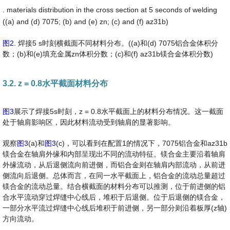
. materials distribution in the cross section at 5 seconds of welding
((a) and (d) 7075; (b) and (e) zn; (c) and (f) az31b)
图2
. 焊接5 s时刻横截面不同材料分布。((a)和(d) 7075铝合金体积分
数；(b)和(e)填充金属zn体积分数；(c)和(f) az31b镁合金体积分数)
3.2. z = 0.8水平截面材料分布
图3
展示了焊接5s时刻，z = 0.8水平截面上的材料分布情况。这一截面
处于轴肩影响区，因此材料流动受到轴肩的显著影响。
观察
图3
(a)和
图3
(c)，可以看到在配置1的情况下，7075铝合金和az31b
镁合金在轴肩外缘和内部呈现出不同的流动特征。镁合金主要沿着轴肩
外缘流动，从后退侧流向前进侧，而铝合金则在轴肩内部流动，从前进
侧流向后退侧。总体而言，在同一水平截面上，铝合金的流动总量超过
镁合金的流动总量。结合横截面的材料分布可以推测，位于前进侧的铝
合水平流动穿过焊缝中心线后，堆积于后退侧。位于后退侧的镁合金，
一部分水平流过焊缝中心线后堆积于前进侧，另一部分则沿着板厚(z轴)
方向流动。