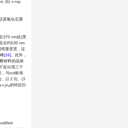
s; (b) x-ray
 还原氧化石墨
370 nm处(黑
在约530 nm
范围明显变宽，证
峰
[16]
。此外，
断材料的晶体
.33˚处出现三个
晶面，与xrd标准
、(2 2 0)、(3
-c
n
的特征衍
3
4
odified