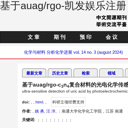
基于auag/rgo-凯发娱乐注册
文 章
期 刊
预 印
会 议
化学与材料
分析化学进展
vol. 14 no. 3 (august 2024)
最新文章
历史文章
检索
领域
基于auag/rgo-c
n
复合材料的光电化学传
3
4
ultra-sensitive detection of uric acid by photoelectrochem
doi:
, ,
html
,
,
科研立项经费支持
作者:
,
姚 勇
,
汪 洋
, ：南通大学化学化工学院，江苏 南通
关键词:
；；；；；；；；；