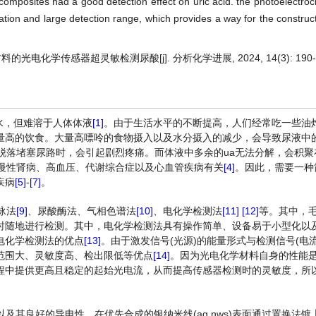
omposites had a good detection effect on uric acid. the photoelectro
tion and large detection range, which provides a way for the constructi
的光电化学传感器超灵敏检测尿酸[j]. 分析化学进展, 2024, 14(3): 190-1
水，但难溶于人体体液
[1]
。由于生活水平的不断提高，人们经常吃一些油
量高的饮食。大量高嘌呤的食物摄入以及水分摄入的减少，会导致尿液中的
脱落堵塞尿路时，会引起剧烈疼痛。而体液中多余的ua无法分解，会积聚
慢性肾病、高血压、代谢综合症以及心血管疾病有关
[4]
。因此，需要一种
疾病
[5]
-
[7]
。
泳法
[9]
、尿酸酶法、气相色谱法
[10]
、电化学检测法
[11]
[12]
等。其中，
时随地进行检测。其中，电化学检测法具有操作简单、设备易于小型化以
电化学检测法的优点
[13]
。由于激发信号(光源)的能量形式与检测信号(电
范围大、灵敏度高、检出限低等优点
[14]
。因为光电化学材料自身的性能
程中提供更高且稳定的起始光电流，从而提高传感器检测时的灵敏度，所
pr)以及其良好的导电性，在优先合成的银纳米线(ag nws)表面通过置换法镀