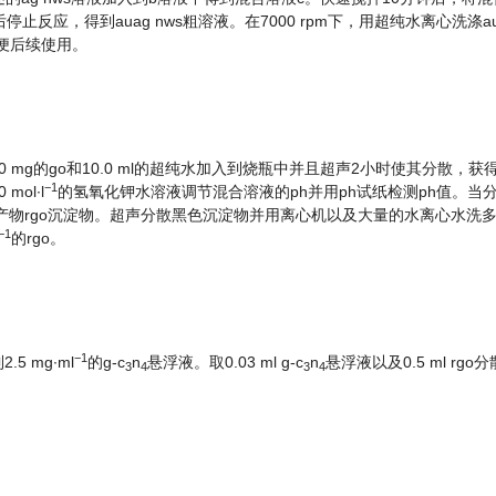
反应，得到auag nws粗溶液。在7000 rpm下，用超纯水离心洗涤aua
以便后续使用。
.0 mg的go和10.0 ml的超纯水加入到烧瓶中并且超声2小时使其分散，获
−
1
ol∙l
的氢氧化钾水溶液调节混合溶液的ph并用ph试纸检测ph值。当分
得到产物rgo沉淀物。超声分散黑色沉淀物并用离心机以及大量的水离心水洗
−
1
的rgo。
−
1
5 mg∙ml
的g-c
n
悬浮液。取0.03 ml g-c
n
悬浮液以及0.5 ml rg
3
4
3
4