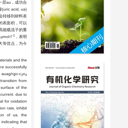
一层au，成功合
c acid, ua)
)会转移到材料表
的表面积，可以
制高能载流子的重
−1
mol∙l
，表明
大等优点，为今
terials and the
re successfully
m auag/rgo-c
n
3
4
 transition from
 surface of the
ocurrent. due to
l for oxidation
on rate, inhibit
ion of ua. the
, indicating that