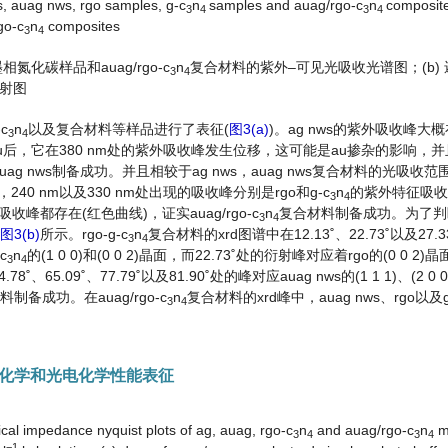
ws, auag nws, rgo samples, g-c
n
samples and auag/rgo-c
n
composite
3
4
3
4
go-c
n
composites
3
4
化碳样品和auag/rgo-c
n
复合材料的紫外–可见光吸收光谱图；(b)
3
4
衍射图
c
n
以及复合材料等样品进行了表征(
图3(a)
)。ag nws的紫外吸收峰大概在
3
4
u后，它在380 nm处的紫外吸收峰发生位移，这可能是au掺杂的影响，并且
uag nws制备成功。并且相较于ag nws，auag nws复合材料的光吸收
0 nm以及330 nm处出现的吸收峰分别是rgo和g-c
n
的紫外特征吸收
3
4
都存在(红色曲线)，证实auag/rgo-c
n
复合材料制备成功。为了判
3
4
图3(b)
所示。rgo-g-c
n
复合材料的xrd图谱中在12.13˚、22.73˚以及27
3
4
c
n
的(1 0 0)和(0 0 2)晶面，而22.73˚处的衍射峰对应着rgo的(0 0 2)
3
4
8˚、65.09˚、77.79˚以及81.90˚处的峰对应auag nws的(1 1 1)、(2 0 0)
复合材料制备成功。在auag/rgo-c
n
复合材料的xrd峰中，auag nws、rgo以及g
3
4
化学和光电化学性能表征
ical impedance nyquist plots of ag, auag, rgo-c
n
and auag/rgo-c
n
m
3
4
3
4
−
1