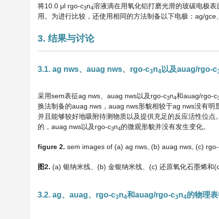
将10.0 μl rgo-c
n
溶液滴在用氧化铝打磨光滑的玻碳电极表面，并
3
4
用。为进行比较，还使用相同的方法制备以下电极：ag/gce、aua
3. 结果与讨论
3.1. ag nws、auag nws、rgo-c
n
以及auag/rgo-c
3
4
采用sem表征ag nws、auag nws以及rgo-c
n
和auag/rgo-c
3
4
换法制备的auag nws，auag nws形貌相较于ag nws没有
并且能够较好地吸附待测物质以及提供充足的反应活性位点
的，auag nws以及rgo-c
n
的微观形貌并没有发生变化。
3
4
figure
2
.
sem images of (a) ag nws, (b) auag nws, (c) rgo-
图
2
.
(a) 银纳米线、(b) 金银纳米线、(c) 还原氧化石墨烯和(d) a
3.2. ag、auag、rgo-c
n
和auag/rgo-c
n
的物理表
3
4
3
4