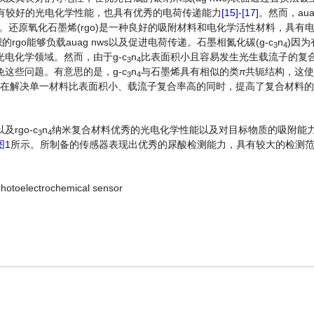
仅具有较好的光电化学性能，也具有优秀的电荷传递能力
[15]
-
[17]
。然而，aua
s。还原氧化石墨烯(rgo)是一种良好的吸附材料和电化学活性材料，具有
rgo能够负载auag nws以及促进电荷传递。石墨相氮化碳(g-c
n
)因
3
4
电化学领域。然而，由于g-c
n
比表面积小且容易发生光生载流子的复
3
4
这些问题。有意思的是，g-c
n
与石墨烯具有相似的类
π
共轭结构，这使
3
4
，在解决单一材料比表面积小、载流子复合率高的同时，提高了复合材料
rgo-c
n
纳米复合材料优秀的光电化学性能以及对目标物质的吸附能
3
4
图1
所示。所制备的传感器表现出优秀的尿酸检测能力，具有较大的检测范围(0
hotoelectrochemical sensor