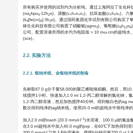
所有购买并使用的试剂均为分析纯。通过上海阿拉丁生化科技
(na
hpo
∙12h
o)、尿酸(c₅h₄n₄o₃)、抗坏血酸(c₆h₈o₆)、
2
4
2
(k
[fe(cn)
]∙3h
o)。通过国药集团化学试剂有限公司购买了氧化
4
6
2
林生化科技有限公司购置了硝酸银(agno
)、葡萄糖(c
h
o
3
6
12
6
公司。配置溶液所用的水均为电阻值 > 10 mω∙cm的超纯
(sce)。
2.2. 实验方法
2.2.1. 银纳米线、金银纳米线的制备
先称取87.0 g分子量58,000的聚乙烯吡咯烷酮。然后，用10
续搅拌1小时。快速加入1.0 ml 1,2-丙二醇溶解的氯化钠，氯化钠
1,2-丙二醇溶液，然后加热搅拌40分钟。得到银白色的ag n
数次得到纯净的ag纳米线。使用20.0 ml的超纯水中将纯净的
−
1
加入2.0 ml的naoh (20.0 mmol∙l
)水溶液、100.0 μl的氯金酸(2
在3.0 ml超纯水中加入40.0 mg的pvp，在60℃下加热得到溶液b。
−
1
200.0 mmol∙l
)加入到b溶液中。搅拌5分钟后将700.0 μ