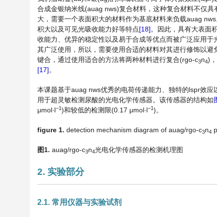
合成金银纳米线(auag nws)复合材料，这种复合材料不
大，需要一个表面积大的材料作为基底材料来负载auag nw
积大以及可见光吸收能力好等特点
[18]
。因此，具有大表面积的
收能力、优异的稳定性以及易于合成等优点而被广泛应用于光
其广泛使用，所以，需要使用合适的材料对其进行修饰以避免
键合，通过使用适合的方法将两种材料进行复合(rgo-c
n
)
3
4
[17]
。
本课题基于auag nws优秀的电荷传递能力、独特的lspr效应以及
用于超灵敏检测尿酸的光电化学传感器。该传感器的结构如
−1
−1
μmol∙l
)和较低的检测限(0.17 μmol∙l
)。
figure
1.
detection mechanism diagram of auag/rgo-c
n
p
3
4
图
1.
auag/rgo-c
n
光电化学传感器的检测机理图
3
4
2. 实验部分
2.1. 常用仪器与实验试剂