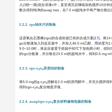
入(3秒一滴)混合溶液c中，直至滴完后继续加热搅拌10分钟后停止
数次得到纯净的auag nws，在7.0 ml超纯水中将产物分散
2.2.2. rgo纳米片的制备
还原氧化石墨烯(rgo)的合成依据已有的合成方案
[17]
。将14
go分散液加入到反应釜中，并加入46.0 ml乙醇。用浓度为1.0 m
9.0~10.0时，将反应釜置于烘箱中80℃下加热两小时，
的rgo分散液，并分散在23.0 ml的超纯水中，得到0.6 mg∙ml
2.2.3. rgo-c
n
异质结的制备
3
4
将5.0 mg的g-c
n
溶解在2.0 ml的异丙醇中，并充分搅拌得到2.
3
4
得到rgo-c
n
复合物悬浮液。
3
4
2.2.4. auag/rgo-c
n
复合材料修饰电极的制备
3
4