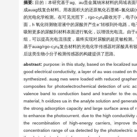
摘要:
目的：本研究基于ag、au贵金属纳米材料的局域表面等
成auag线复合材料。用表面积大的还原氧化石墨烯–氮化碳(rg
的光电化学检测。在可见光照下，rgo-c
n
吸收光子，电子(
3
4
−
面，h
氧化待测物溶液中的尿酸并产生e
转移到外电路，电
吸附更多的尿酸到材料表面进行氧化，以增强光电流。由于au
组，可以提高光电流强度，最终实现对尿酸的超灵敏检测。该光电
基于auag/rgo-c
n
复合材料的光电化学传感器对尿酸具有
3
4
后这类生物小分子检测传感器的构建提供了思路。
abstract:
purpose: in this study, based on the localized 
good electrical conductivity, a layer of au was coated on 
synthesized. auag nws were loaded with reduced graphene
composites for photoelectrochemical detection of uric acid
valence band to conduction band and transfer to the out
material, h
oxidizes ua in the analyte solution and generat
the strong adsorption capacity and large surface area of 
to enhance the photocurrent. due to the high conductivity a
the recombination of high-energy carriers, improve the
concentration range of ua detected by the photoelectric 