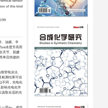
chemical sensor
on of this kind
99.
炸、油腻、辛
ua浓度升高而
在关节、肌腱
简单且快捷的
毛细管电泳法、
及检测结果可信
流)不同，光电化
是影响光电化学
以选取合适的光
上一层au，成功