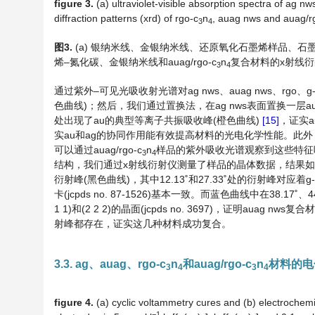
figure
3
.
(a) ultraviolet-visible absorption spectra of ag n
diffraction patterns (xrd) of rgo-c
n
, auag nws and auag/r
3
4
图
3
.
(a) 银纳米线、金银纳米线、还原氧化石墨烯样品、石墨相氮
烯–氮化碳、金银纳米线和auag/rgo-c
n
复合材料的x射线
3
4
通过紫外–可见光吸收射光谱对ag nws、auag nws、rgo、g-
色曲线)；然后，我们通过置换法，在ag nws表面置换一层a
处出现了au的典型等离子共振吸收峰(橙色曲线)
[15]
，证实a
实au和ag的协同作用能有效提高材料的光电化学性能。此外，24
可以通过auag/rgo-c
n
样品的紫外吸收光谱观察到这些特征吸收峰
3
4
结构，我们通过x射线衍射仪测量了样品的晶体数据，结果如
衍射峰(黑色曲线)，其中12.13˚和27.33˚处的衍射峰对应着g-
卡(jcpds no. 87-1526)基本一致。而蓝色曲线中在38.17˚、44.7
1 1)和(2 2 2)的晶面(jcpds no. 3697)，证明auag nws
射峰都存在，证实这几种材料成功复合。
3.3. ag、auag、rgo-c
n
和auag/rgo-c
n
材料的电
3
4
3
4
figure
4
.
(a) cyclic voltammetry cures and (b) electrochem
−
1