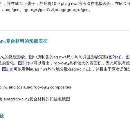
在50℃下烘干，然后将10.0 μl ag nws溶液滴在电极表面，在50
g/gce、rgo-c
n
/gce以及auag/rgo-c
n
/gce。
3
4
3
4
n
复合材料的形貌表征
3
4
n
的微观形貌。图中所制备的ag nws尺寸均匀并且形貌完整(
图2(a)
)。
图
3
4
明显的变化。
图2(c)
中可以看出，rgo-c
n
具有较大的表面积，因此可以有效负载
3
4
。
图2(d)
可以看到auag nws均匀地分散在rgo-c
n
上，并且由于两者是通
3
4
c
n
and (d) auag/rgo-c
n
composites
3
4
3
4
uag/rgo-c
n
复合材料的扫描电镜图
3
4
征