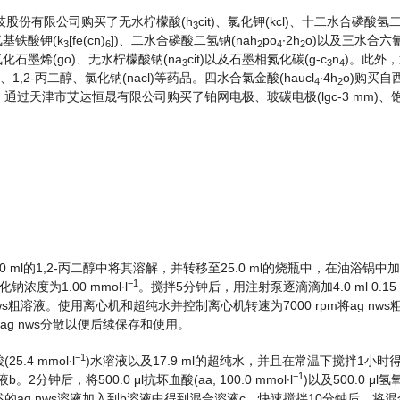
股份有限公司购买了无水柠檬酸(h
cit)、氯化钾(kcl)、十二水合磷酸氢
3
六氰基铁酸钾(k
[fe(cn)
])、二水合磷酸二氢钠(nah
po
∙2h
o)以及三水合六
3
6
2
4
2
石墨烯(go)、无水柠檬酸钠(na
cit)以及石墨相氮化碳(g-c
n
)。此外
3
3
4
)、1,2-丙二醇、氯化钠(nacl)等药品。四水合氯金酸(haucl
∙4h
o)购买自
4
2
水。通过天津市艾达恒晟有限公司购买了铂网电极、玻碳电极(lgc-3 mm)
.0 ml的1,2-丙二醇中将其溶解，并转移至25.0 ml的烧瓶中，在油浴锅中加
−
1
浓度为1.00 mmol∙l
。搅拌5分钟后，用注射泵逐滴滴加4.0 ml 0.15 m
ws粗溶液。使用离心机和超纯水并控制离心机转速为7000 rpm将ag nw
ag nws分散以便后续保存和使用。
−
1
5.4 mmol∙l
)水溶液以及17.9 ml的超纯水，并且在常温下搅拌1小时
−
1
2分钟后，将500.0 μl抗坏血酸(aa, 100.0 mmol∙l
)以及500.0 μl氢
l上述的ag nws溶液加入到b溶液中得到混合溶液c。快速搅拌10分钟后，将