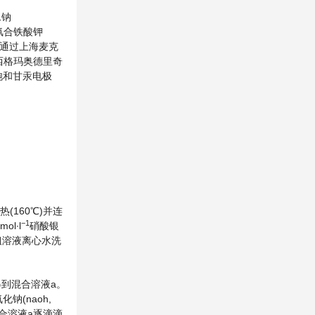
二钠
氰合铁酸钾
，通过上海麦克
西格玛奥德里奇
、饱和甘汞电极
热(160℃)并连
−
1
ol∙l
硝酸银
s粗溶液离心水洗
得到混合溶液a。
氧化钠(naoh,
混合溶液a逐滴滴