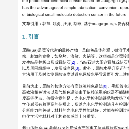
the photoelectrochemical sensor based on auag/rgo-c
n
c
3
4
has the advantages of simple fabrication, convenient opera
of biological small molecule detection sensor in the future.
文章引用：
郭旭, 姚勇, 汪洋, 蔡燕. 基于auag/rgo-c
n
复合材料
3
4
1. 引言
尿酸(ua)是嘌呤代谢的最终产物，呈白色晶体外观，微溶于
辣、刺激的食物，如烧烤、海鲜、火锅等，这些都是含嘌呤
发生结晶并析出形成肾结石
[2]
，当结石过大压迫肾脏或结石
以及周围组织中，发展成痛风
[3]
。此外，尿酸水平升高还与
方法用于及时监测尿酸浓度以避免尿酸水平异常而引发上述
目前为止，尿酸的检测方法有高效液相色谱法
[8]
、毛细管电
高效液相色谱法以及气相色谱法由于依赖笨重的仪器不能随
度高等优点。值得注意的是，光电化学检测法继承和发扬了
学传感器有着更高的信噪比，所以光电化学检测法具有检测
分析能力的关键，材料的光电化学性能越好，才能在检测过
电化学活性材料对于构建传感器十分重要。
我们借助金(au)和银(ag)的局域表面等离子体共振效应(ls