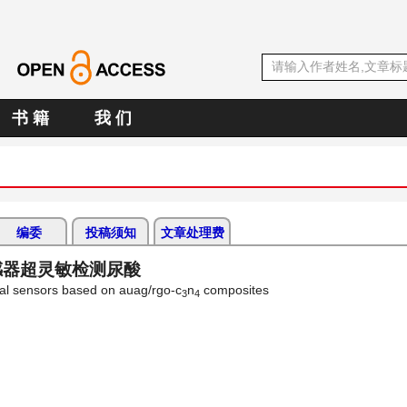
书 籍
我 们
编委
投稿须知
文章处理费
感器超灵敏检测尿酸
ical sensors based on auag/rgo-c
n
composites
3
4