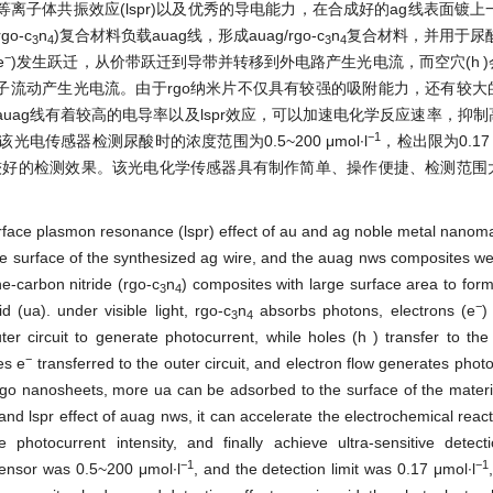
离子体共振效应(lspr)以及优秀的导电能力，在合成好的ag线表面镀上
o-c
n
)复合材料负载auag线，形成auag/rgo-c
n
复合材料，并用于尿酸(uri
3
4
3
4
−
e
)发生跃迁，从价带跃迁到导带并转移到外电路产生光电流，而空穴(h
子流动产生光电流。由于rgo纳米片不仅具有较强的吸附能力，还有较大
ag线有着较高的电导率以及lspr效应，可以加速电化学反应速率，抑
−1
传感器检测尿酸时的浓度范围为0.5~200 μmol∙l
，检出限为0.17 μ
较好的检测效果。该光电化学传感器具有制作简单、操作便捷、检测范围
surface plasmon resonance (lspr) effect of au and ag noble metal nanoma
the surface of the synthesized ag wire, and the auag nws composites we
-carbon nitride (rgo-c
n
) composites with large surface area to for
3
4
−
 (ua). under visible light, rgo-c
n
absorbs photons, electrons (e
)
3
4
er circuit to generate photocurrent, while holes (h
) transfer to the
−
es e
transferred to the outer circuit, and electron flow generates phot
rgo nanosheets, more ua can be adsorbed to the surface of the materia
nd lspr effect of auag nws, it can accelerate the electrochemical reacti
 photocurrent intensity, and finally achieve ultra-sensitive detect
−1
−1
sensor was 0.5~200 μmol∙l
, and the detection limit was 0.17 μmol∙l