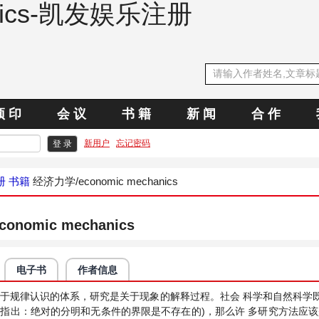
anics-凯发娱乐注册
预 印
会 议
书 籍
新 闻
合 作
新用户
忘记密码
册
书籍
经济力学/economic mechanics
onomic mechanics
电子书
作者信息
于规律认识的体系，研究是关于现象的解释过程。社会 科学和自然科学既
指出：绝对的分明和无条件的界限是不存在的)，那么许 多研究方法应该