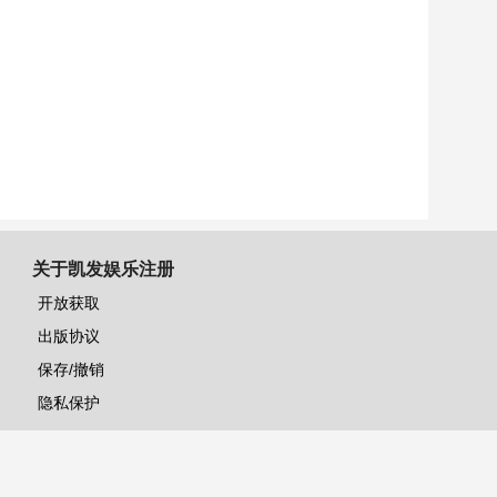
关于凯发娱乐注册
开放获取
出版协议
保存/撤销
隐私保护